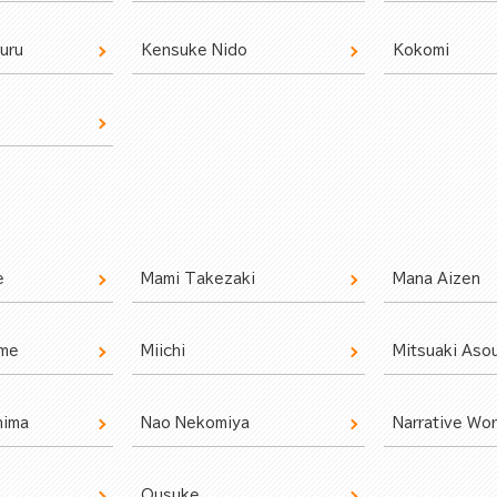
uru
Kensuke Nido
Kokomi
e
Mami Takezaki
Mana Aizen
ame
Miichi
Mitsuaki Aso
hima
Nao Nekomiya
Narrative Wo
Ousuke