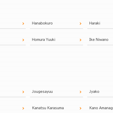
Hanabokuro
Haraki
Homura Yuuki
Ike Niwano
Jougesayuu
Jyako
Kanatsu Karasuma
Kano Amanag