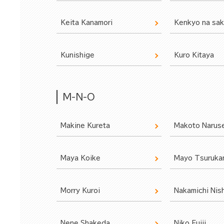
Keita Kanamori
Kenkyo na sak
Kunishige
Kuro Kitaya
M-N-O
Makine Kureta
Makoto Narus
Maya Koike
Mayo Tsuruk
Morry Kuroi
Nakamichi Nis
Nene Shakeda
Niko Fujii