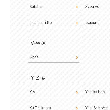
Sutahiro
Syou Aoi
Toshinori Ito
tsugumi
V-W-X
waga
Y-Z-#
Y.A
Yamika Nao
Yu Tsukasaki
Yuhi Shinome