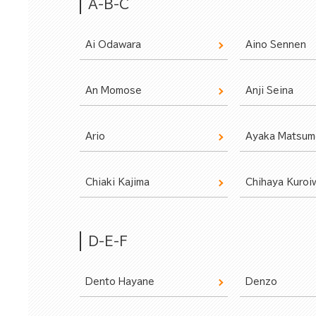
A-B-C
Ai Odawara
Aino Sennen
An Momose
Anji Seina
Ario
Ayaka Matsum
Chiaki Kajima
Chihaya Kuroi
D-E-F
Dento Hayane
Denzo