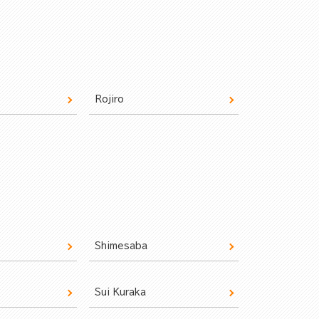
Rojiro
Shimesaba
Sui Kuraka