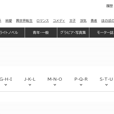
履歴
係
純愛
異世界転生
ロマンス
コメディ
王子
浮気
勇者
ほのぼ
ライトノベル
青年・一般
グラビア・写真集
モーター誌
G-H-I
J-K-L
M-N-O
P-Q-R
S-T-U