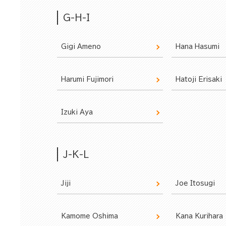
G-H-I
Gigi Ameno
Hana Hasumi
Harumi Fujimori
Hatoji Erisaki
Izuki Aya
J-K-L
Jiji
Joe Itosugi
Kamome Oshima
Kana Kurihara