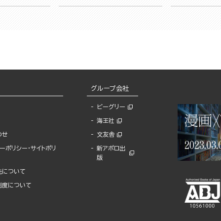
グループ会社
ビーグリー
海王社
わせ
文友舎
ーポリシー・サイトポリ
新アポロ出
版
先について
制度について