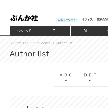
オフィス
三角関
人気キーワード
少女・女性
TL
BL
ぶんか社TOP
Sublicense
Author list
Author list
A-B-C
D-E-F