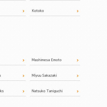
Kotoko
Mashimesa Emoto
u
Miyuu Sakazaki
rks
Natsuko Taniguchi