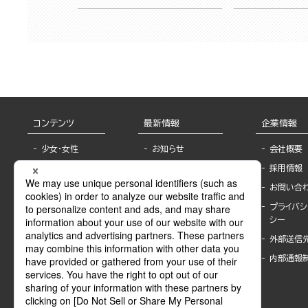
コンテンツ
最新情報
企業情報
少女・女性
お知らせ
会社概要
TL
フェア・イベント情
採用情報
報
BL
お問い合
書店様へ
ライトノベル
プライバシ
海外ライセンシー
シー
青年・一般
公式SNSアカウ
外部送信
グラビア・写真
ント
集
内部通報
作家一覧
モーター誌
Keyword list
SPECIAL