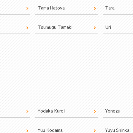
Tama Hatoya
Tara
Tsumugu Tamaki
Uri
Yodaka Kuroi
Yonezu
Yuu Kodama
Yuyu Shinkai