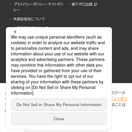
プライバシーポリシー・サイトポリ
新アポロ出版
シー
外部送信先について
内部通報制度について
ぶんか社が運営するサイトでは、利便性向上のためにCookie等のデータ
を使用しています。 当社のCookieについての詳細は、「
プライバシーポリ
シー
」をご覧ください。当サイトでは、訪問者の個人情報を追跡することは
ABJマークは、この電子書店・電子書籍配信サービスが、著作権者からコンテンツ使用許諾を
ありません。
得た正規版配信サービスであることを示す登録商標(登録番号 第6091713号)です。
ABJマークの詳細、ABJマークを掲示しているサービスの一覧はこちら。
https://aebs.or.jp/
同意する