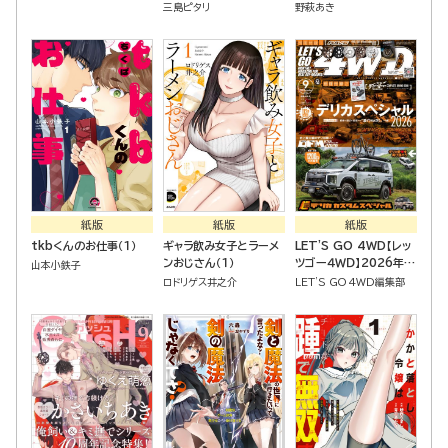
三島ピタリ
野萩あき
紙版
紙版
紙版
tkbくんのお仕事（１）
ギャラ飲み女子とラーメ
LET'S GO 4WD【レッ
ンおじさん（１）
ツゴー４ＷＤ】2026年
山本小鉄子
09月号
ロドリゲス井之介
LET'S GO 4WD編集部