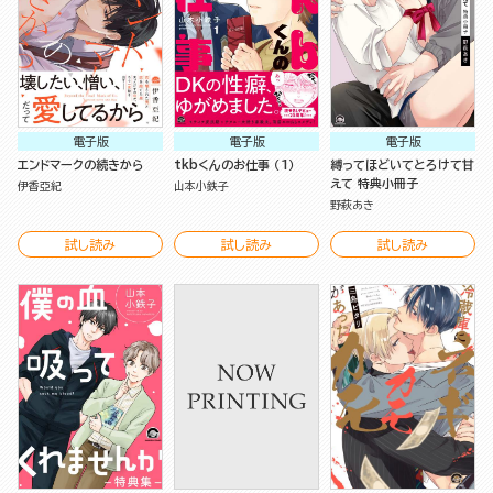
電子版
電子版
電子版
エンドマークの続きから
tkbくんのお仕事 （1）
縛ってほどいてとろけて甘
えて 特典小冊子
伊香亞紀
山本小鉄子
野萩あき
試し読み
試し読み
試し読み