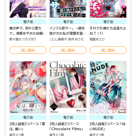
電子版
電子版
電子版
俺の声で、耳から堕ち
インフル怨サー。 ～顔を
それでも僕たち友達だよ
て。 我慢をやめた幼馴染
焼かれた私が復讐を誓っ
ね？ （1）
のワカラセ愛撫は重すぎ
た日～ （10）
野々屋なつ乃
OIO
こにし真樹子
鈴木おさむ
菊屋あさひ
る（分冊版）
試し読み
試し読み
試し読み
電子版
電子版
電子版
【同人誌版】リバース 「夏
【同人誌版】リバース
【同人誌版】リバース 「幼
は、嫌い」
「Chocolate Films」
いNUDE」
麻生ミツ晃
麻生ミツ晃
麻生ミツ晃