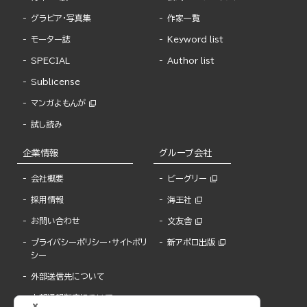
グラビア・写真集
作家一覧
モーター誌
Keyword list
SPECIAL
Author list
Sublicense
マンガよもんが
試し読み
企業情報
グループ会社
会社概要
ビーグリー
採用情報
海王社
お問い合わせ
文友舎
プライバシーポリシー・サイトポリ
新アポロ出版
シー
外部送信先について
内部通報制度について