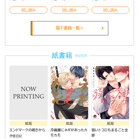
試し読み
試し読み
試し読み
電子書籍一覧へ
紙書籍
PAPER
紙版
紙版
紙版
エンドマークの続きから
冷蔵庫にネギがあったカ
弱いトコロもまるごと全
モカモ
部
伊香亞紀