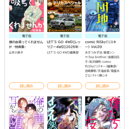
電子版
電子版
電子版
僕の血吸ってくれません
LET'S GO 4WD【レッ
comic RiSky(リスキ
か -特典集-
ツゴー４ＷＤ】2026年
ー) Vol.89
09月号
山本小鉄子
LET'S GO 4WD編集部
あきつみずほ
飯星シン
ヤ
big brother
後藤羽矢
子
吉沢緑時
comic
RiSky（リスキー）編集部
宮崎摩耶
天海杏菜
菊屋あ
さひ
ナトリ無シオ
試し読み
試し読み
試し読み