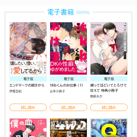
電子書籍
DIGITAL
電子版
電子版
電子版
エンドマークの続きから
tkbくんのお仕事 （1）
縛ってほどいてとろけて
甘えて 特典小冊子
伊香亞紀
山本小鉄子
野萩あき
試し読み
試し読み
試し読み