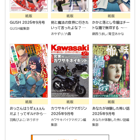
紙版
紙版
紙版
GUSH 2026年9月号
剣と魔法の世界に行きた
かかと落とし令嬢はチー
いって言ったよな？ 剣
トな踵で無双する ～魔
GUSH編集部
の魔法じゃなくてさ？ ～
物を即死させて楽しんで
おやずり
六轟
餅西うまし
青空あかな
ギフト「剣魔法」でゲーム
いたら、私を追放した実
世界を美少女たちと駆け
家が崩壊しました～（１）
抜ける～
紙版
紙版
紙版
おっさんはうぜぇぇぇん
カワサキバイクマガジン
あなたが体験した怖い話
だよ！ってギルドから追
2026年9月号
2026年9月号
放したくせに、後から復
羽鳥ぴよこ
おうすけ
カワサキバイクマガジン編
あなたが体験した怖い話編
帰要請を出されても遅
集部
集部
い。最高の仲間と出会っ
た俺はこっちで最強を目