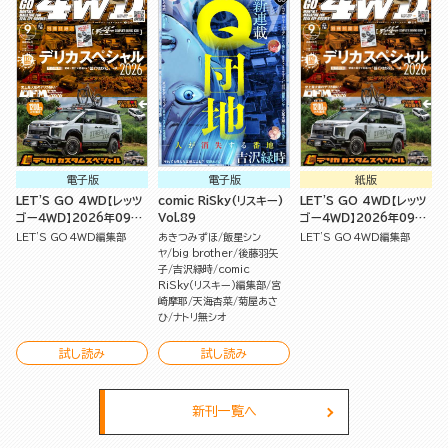
電子版
電子版
紙版
LET'S GO 4WD【レッツ
comic RiSky(リスキー)
LET'S GO 4WD【レッツ
ゴー４ＷＤ】2026年09月
Vol.89
ゴー４ＷＤ】2026年09月
号
号
LET'S GO 4WD編集部
あきつみずほ
飯星シン
LET'S GO 4WD編集部
ヤ
big brother
後藤羽矢
子
吉沢緑時
comic
RiSky（リスキー）編集部
宮
崎摩耶
天海杏菜
菊屋あさ
ひ
ナトリ無シオ
試し読み
試し読み
新刊一覧へ