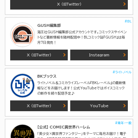
X
(旧Twitter)
#BL
GUSH編集部
海王社GUSH編集部公式アカウントです。コミックスやイベン
トなど最新情報を随時配信中！BLコミック誌『GUSH』は毎
月7日発売！
X
Instagram
(旧Twitter)
#ライトノベル
BKブックス
ライトノベル＆コミカライズレーベル『BKレーベル』の最新情
報などをお届けします！公式YouTubeではボイスコミック
の新作を続々配信予定♪
X
YouTube
(旧Twitter)
#青年・一般
【公式】 COMIC異世界ハーレム
「美少女×異世界ファンタジー」をテーマに毎月お届け！電子