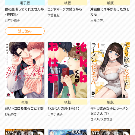
電子版
紙版
紙版
僕の血吸ってくれませんか
エンドマークの続きから
冷蔵庫にネギがあったカモ
-特典集-
カモ
伊香亞紀
山本小鉄子
三島ピタリ
試し読み
紙版
紙版
紙版
弱いトコロもまるごと全部
tkbくんのお仕事（１）
ギャラ飲み女子とラーメン
おじさん（１）
野萩あき
山本小鉄子
ロドリゲス井之介