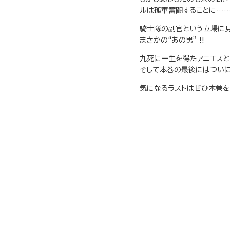
ルは孤軍奮闘することに……
騎士隊の副官という立場に
まさかの“あの男” !!
九死に一生を得たアニエスと
そして本巻の最後にはついに
気になるラストはぜひ本巻