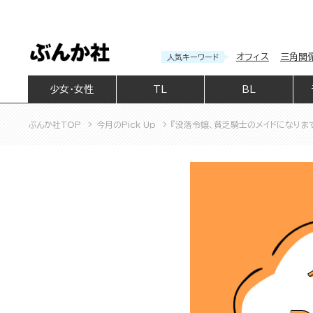
オフィス
三角関
人気キーワード
少女・女性
TL
BL
ぶんか社TOP
今月のPick Up
『没落令嬢、貧乏騎士のメイドになります（