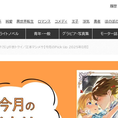
履歴
係
純愛
異世界転生
ロマンス
コメディ
王子
浮気
勇者
ほのぼ
ライトノベル
青年・一般
グラビア・写真集
モーター誌
5）』千世トケイ／江本マシメサ【今月のPick Up 2025年8月】