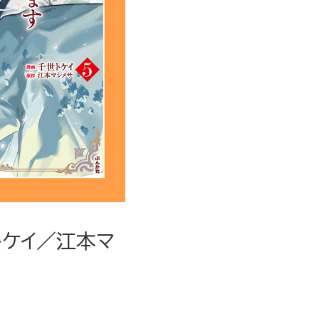
トケイ／江本マ