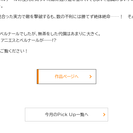
。
見合った実力で敵を撃破するも、数の不利には勝てず絶体絶命……！ そ
ベルナールでしたが、無茶をした代償はあまりに大きく。
アニエスとベルナールが――!?
をご覧ください！
作品ページへ
今月のPick Up一覧へ