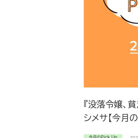
『没落令嬢、貧
シメサ【今月のP
今月のPick Up
202