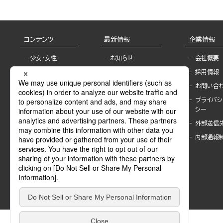
コンテンツ
最新情報
企業情報
少女・女性
お知らせ
会社概要
TL
フェア・イベント情
採用情報
報
BL
お問い合
書店様へ
ライトノベル
プライバシ
海外ライセンシー
シー
青年・一般
公式SNSアカウ
外部送信
グラビア・写真
ント
集
内部通報
作家一覧
モーター誌
Keyword list
SPECIAL
Author list
Sublicense
マンガよもん
が
試し読み