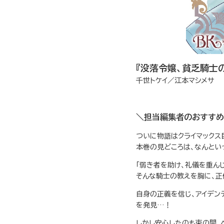
『没落令嬢、貧乏騎士の
千世トケイ／江本マシメサ
＼担当編集者のおすすめ
ついに物語はクライマック
本巻の見どころは、なんとい
「弱き者を助け、礼儀を重ん
そんな騎士の教えを胸に、正
自身の正義を信じ、アイデン
を発見…！
しかし安心したのも束の間、