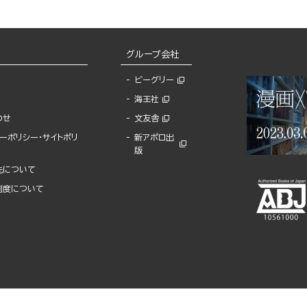
グループ会社
ビーグリー
海王社
わせ
文友舎
ーポリシー・サイトポリ
新アポロ出
版
先について
制度について