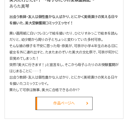
あらた真琴
出会う教師・友人は個性豊かな人ばかり、とにかく美術漬けの笑える日々
を描いた、美大受験奮闘コミックエッセイ！
黒い画用紙に白いクレヨンで絵を描いたり、ひとりすみっこで絵本を読ん
だりと、幼少期から周りの子とちょっと変わっていた多村可奈。
そんな娘の様子を不安に思った母・奈美が、可奈が小学4年生のある日に
彼女を外に連れ出すと、たまたまのぞいた美大の文化祭で、可奈が何かに
目覚めてしまった！
突然「美大に行きます！」と宣言をし、そこから母子ふたりのお受験奮闘が
はじまることに……！
出会う教師・友人は個性豊かな人ばかり、とにかく美術漬けの笑える日々
を描いたコミックエッセイ。
果たして可奈は無事、美大に合格できるのか!?
作品ページへ