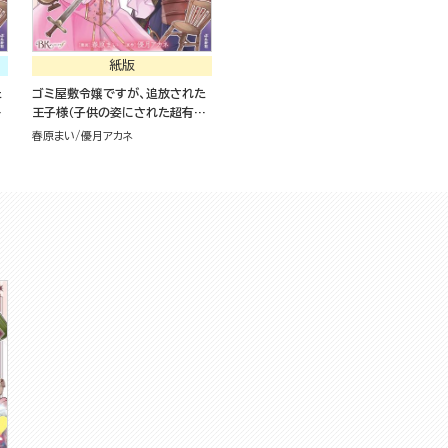
紙版
た
ゴミ屋敷令嬢ですが、追放された
能
王子様（子供の姿にされた超有能
魔法使い）を拾ったら溺愛されま
春原まい
優月アカネ
した！（1）