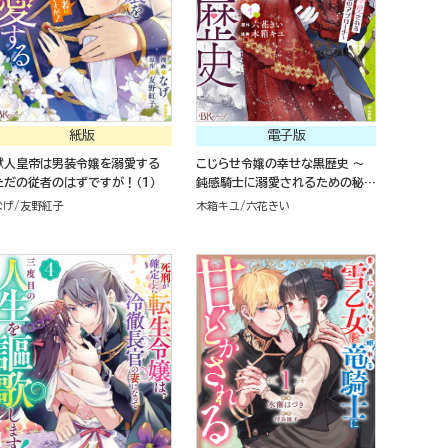
紙版
電子版
獣人皇帝は男装令嬢を溺愛する
こじらせ令嬢の幸せな黒歴史 ～
ただの従者のはずですが！（１）
鈍感騎士に溺愛されるための秘密
のアプローチ～ コミック版 （1）
なげ
友野紅子
木箱キユ
六花きい