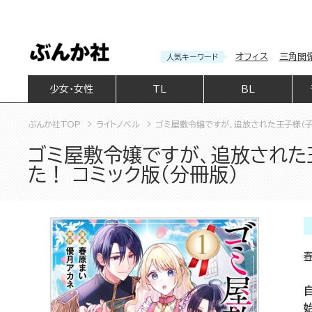
オフィス
三角関
人気キーワード
少女・女性
TL
BL
ぶんか社TOP
ライトノベル
ゴミ屋敷令嬢ですが、追放された王子様（子
ゴミ屋敷令嬢ですが、追放された
た！ コミック版（分冊版）