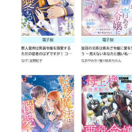
電子版
電子版
獣人皇帝は男装令嬢を溺愛する
盲目の王弟は青あざ令嬢に愛を
ただの従者のはずですが！ コミッ
う ～見えないあなたと醜い私～
ク版 （1）
コミック版（分冊版）
なげ
友野紅子
なおやみか
鬼ヶ咲あちたん