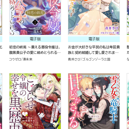
電子版
電子版
乞
初恋の終焉 ～憂える悪役令嬢は、
お金が大好きな平民の私は卑屈貴
腹黒貴公子の愛に絡めとられる～
族と契約結婚して愛し愛されます
コミック版（分冊版）
コミック版 （4）
コウゼロ
湊未来
青井さび
ゴルゴンゾーラ三国