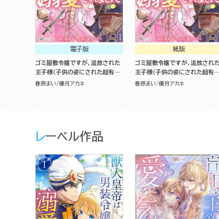
電子版
紙版
ゴミ屋敷令嬢ですが、追放された
ゴミ屋敷令嬢ですが、追放され
王子様（子供の姿にされた超有能
王子様（子供の姿にされた超有
魔法使い）を拾ったら溺愛されま
魔法使い）を拾ったら溺愛されま
春原まい
優月アカネ
春原まい
優月アカネ
した！ コミック版 （1）
した！（1）
レーベル作品