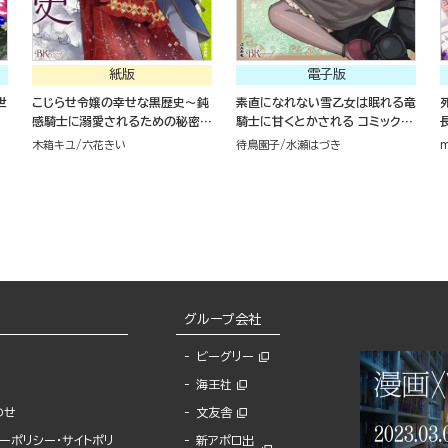
紙版
電子版
世
こじらせ令嬢の幸せな黒歴史～鈍
素直になれない雪乙女は眠れる竜
感騎士に溺愛されるための秘密の
騎士に甘くとかされる コミック版
アプローチ～（１）
（1）
木箱キユ
六花きい
待鳥園子
水瀬はづき
m
グループ会社
ビーグリー
海王社
わせ
文友舎
ーポリシー・サイトポリ
新アポロ出