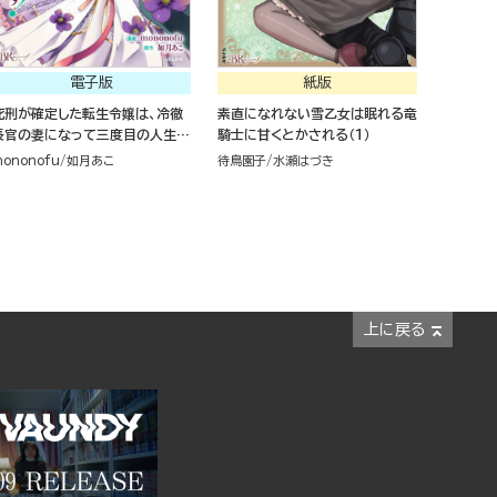
電子版
紙版
死刑が確定した転生令嬢は、冷徹
素直になれない雪乙女は眠れる竜
長官の妻になって三度目の人生を
騎士に甘くとかされる（１）
謳歌します！ コミック版 （4）
ononofu
如月あこ
待鳥園子
水瀬はづき
上に戻る