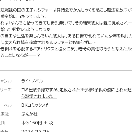
魔法軽視の国の王子ルシファーは舞踏会でかんしゃくを起こし魔法を放つが
伯爵令嬢に当たってしまう。
それは「なんでも拾ってきてしまう」呪いで、その結果彼女は親に見放され一
令嬢」と呼ばれるようになった。
その自由な生活を楽しんでいた彼女は、ある日街で倒れていた少年を助け
姿に変えられ城を追放されたルシファーとも知らずに…。
行き倒れを心配するベアトリクスと彼女に気づきその責任取ろうと考えたル
めることになるが――？
ジャンル
ライトノベル
シリーズ
ゴミ屋敷令嬢ですが、追放された王子様（子供の姿にされた超
ら溺愛されました！
レーベル
BKコミックスf
出版社
ぶんか社
定価
本体150円 ＋ 税
発売日
2024/12/15