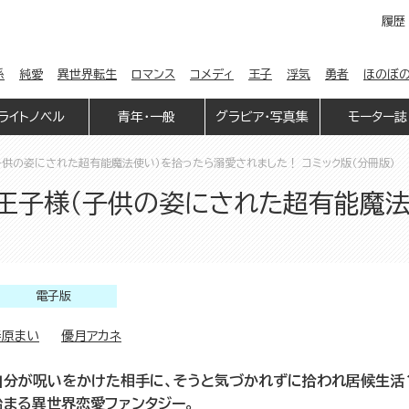
履歴
係
純愛
異世界転生
ロマンス
コメディ
王子
浮気
勇者
ほのぼ
ライトノベル
青年・一般
グラビア・写真集
モーター誌
供の姿にされた超有能魔法使い）を拾ったら溺愛されました！ コミック版（分冊版）
王子様（子供の姿にされた超有能魔法
電子版
春原まい
優月アカネ
自分が呪いをかけた相手に、そうと気づかれずに拾われ居候生活
始まる異世界恋愛ファンタジー。