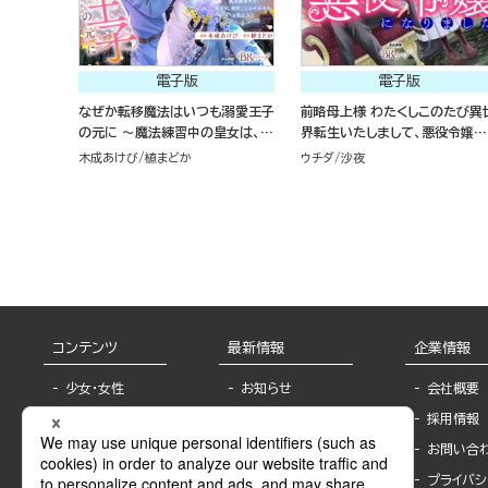
電子版
電子版
なぜか転移魔法はいつも溺愛王子
前略母上様 わたくしこのたび異
の元に ～魔法練習中の皇女は、初
界転生いたしまして、悪役令嬢に
恋こじらせ王子のお気に入り～ コ
なりました コミック版 （2）
木成あけび
植まどか
ウチダ
沙夜
ミック版 （2）
コンテンツ
最新情報
企業情報
少女・女性
お知らせ
会社概要
TL
フェア・イベント情
採用情報
報
BL
お問い合
書店様へ
ライトノベル
プライバシ