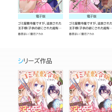
電子版
電子版
ゴミ屋敷令嬢ですが、追放された
ゴミ屋敷令嬢ですが、追放され
王子様（子供の姿にされた超有能
王子様（子供の姿にされた超有
魔法使い）を拾ったら溺愛されま
魔法使い）を拾ったら溺愛されま
春原まい
優月アカネ
春原まい
優月アカネ
した！ コミック版 （2）
した！ コミック版 （1）
シリーズ作品