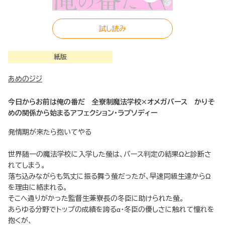
試し読み
紙版
あめのジジ
今日からお前は俺の番だ 全寮制魔法学校×オメガバース かりそ
めの関係から始まるアフェクション・ラプソディー
発情期が来たら抱いてやる
世界随一の魔法学校に入学した螢は、バース判定の結果Ωと診断さ
れてしまう。
落ち込みながらも気丈に振る舞う螢だったが、早速同級生達からΩ
を理由に絡まれる。
そこへ通りがかった監督生兼寮長の冬臣に助けられた螢。
あらゆる分野でトップの成績を誇るα・冬臣の優しさに触れて憧れを
抱くが、