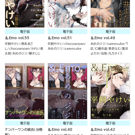
電子版
電子版
電子版
＆.Emo vol.55
＆.Emo vol.51
＆.Emo vol.49
平飼やけい
熊本まさ
平飼やけい
chocoanpan
あめのジジ
samesuke
7
し
chocoanpan
かれい煮
あめのジジ
samesuke
区
仁嶋中道
革命なむ
黒井
太郎
あめのジジ
螺子じじ
よだか
伝地
凡乃ヌイス
電子版
電子版
電子版
ナンバーワンの彼氏（分冊
＆.Emo vol.48
＆.Emo vol.42
版）