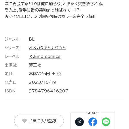
次に再会すると「Ωは俺に触るな」と冷たく突き放される。
その上、勝手に番の契約まで結ばれて…!?
★マイクロコンテンツ版配信時のカラーを完全収録!!
ジャンル
BL
シリーズ
オメガΩギムナジウム
レーベル
＆.Emo comics
出版社
海王社
定価
本体725円 ＋ 税
発売日
2023/10/19
ISBN
9784796416207
SHARE
お気に入り登録