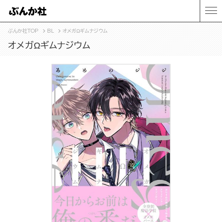
ぶんか社TOP
BL
オメガΩギムナジウム
オメガΩギムナジウム