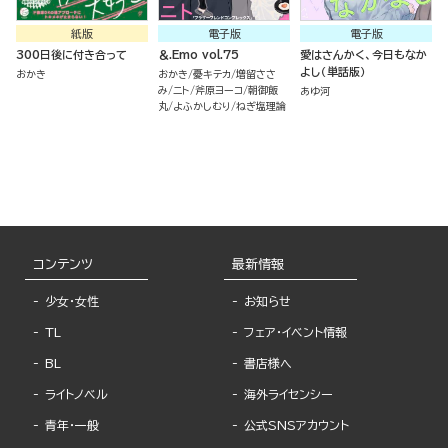
紙版
電子版
電子版
300日後に付き合って
＆.Emo vol.75
愛はさんかく、今日もなか
よし（単話版）
おかき
おかき
憂キテカ
増留ささ
み
ニト
斧原ヨーコ
朝御飯
あゆ河
丸
よふかしむり
ねぎ塩理論
コンテンツ
最新情報
少女・女性
お知らせ
TL
フェア・イベント情報
BL
書店様へ
ライトノベル
海外ライセンシー
青年・一般
公式SNSアカウント