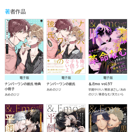
著者作品
電子版
電子版
電子版
ナンバーワンの彼氏 特典
ナンバーワンの彼氏
＆.Emo vol.57
小冊子
あめのジジ
平飼やけい
熊本まさし
あめ
のジジ
革命なむ
天たいら
あめのジジ