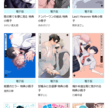
電子版
電子版
電子版
雨の果てを夢に見る 特典
ナンバーワンの彼氏 特典
Last Heaven 特典小冊
小冊子
小冊子
子
かれい煮太郎
あめのジジ
熊本まさし
電子版
電子版
電子版
相愛のエラー 特典小冊子
甘噛みと白昼夢 特典小冊
鳴かぬ蛍は青に焦がれる
子
特典小冊子
里西立樺
螺子じじ
仁嶋中道