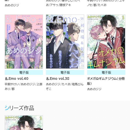
あめのジジ
螺子じじ
たべ
平飼やけい
あめのジジ
ユキ
お
アサヮ
隈世アキ
ノセ
都
たべお
あめのジジ
電子版
電子版
電子版
＆.Emo vol.40
＆.Emo vol.38
オメガΩギムナジウム（分冊
版）
平飼やけい
あめのジジ
上原
あめのジジ
たべお
桂馬びん
あり
都
ぞこ
あめのジジ
シリーズ作品