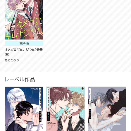
電子版
オメガΩギムナジウム（分冊
版）
あめのジジ
レーベル作品