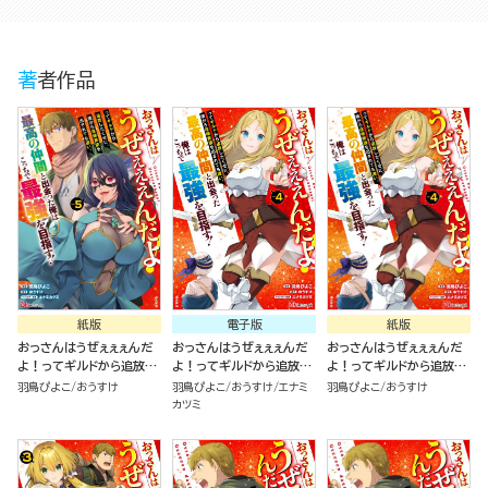
著者作品
紙版
電子版
紙版
おっさんはうぜぇぇぇんだ
おっさんはうぜぇぇぇんだ
おっさんはうぜぇぇぇんだ
よ！ってギルドから追放し
よ！ってギルドから追放し
よ！ってギルドから追放し
たくせに、後から復帰要請
たくせに、後から復帰要請
たくせに、後から復帰要請
羽鳥ぴよこ
おうすけ
羽鳥ぴよこ
おうすけ
エナミ
羽鳥ぴよこ
おうすけ
を出されても遅い。最高の
を出されても遅い。最高の
を出されても遅い。最高の
カツミ
仲間と出会った俺はこっち
仲間と出会った俺はこっち
仲間と出会った俺はこっち
で最強を目指す！（５）
で最強を目指す！ コミック
で最強を目指す！（４）
版 （4）