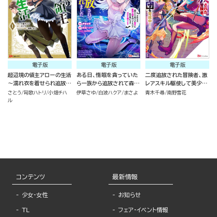
電子版
電子版
電子版
超辺境の領主アローの生活
ある日、惰眠を貪っていた
二度追放された冒険者、激
～濡れ衣を着せられ追放さ
ら一族から追放されて森に
レアスキル駆使して美少女
れましたが、二人の女神と
捨てられました そのまま
軍団を育成中！ コミック版
さとう
匈歌ハトリ
小畑チハ
伊草さゆ
白波ハクア
まさよ
青木千尋
南野雪花
新生活を送ります～ コミッ
寝てたら周りが勝手に魔物
（7）
ル
ク版 （1）
の国を作ってたけど、私は
気にせず今日も眠ります
コミック版 （6）
コンテンツ
最新情報
少女・女性
お知らせ
TL
フェア・イベント情報