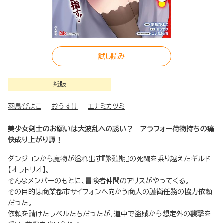
試し読み
紙版
羽鳥ぴよこ
おうすけ
エナミカツミ
美少女剣士のお願いは大波乱への誘い？ アラフォー荷物持ちの痛
快成り上がり譚！
ダンジョンから魔物が溢れ出す『繁殖期』の死闘を乗り越えたギルド
【オラトリオ】。
そんなメンバーのもとに、冒険者仲間のアリスがやってくる。
その目的は商業都市サイフォンへ向かう商人の護衛任務の協力依頼
だった。
依頼を請けたラベルたちだったが、道中で盗賊から想定外の襲撃を