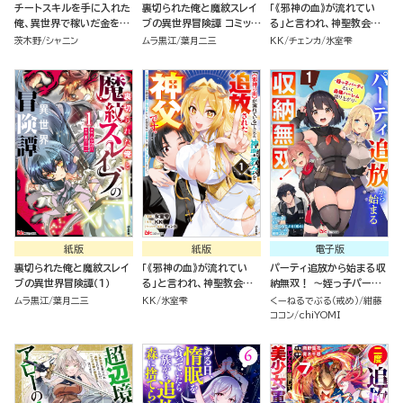
チートスキルを手に入れた
裏切られた俺と魔紋スレイ
「《邪神の血》が流れてい
俺、異世界で稼いだ金を元
ブの異世界冒険譚 コミック
る」と言われ、神聖教会を
に日本の田舎でのんびり過
版 （1）
追放された神父です。 ～理
茨木野
シャニン
ムラ黒江
葉月二三
KK
チェンカ
氷室雫
ごします。 コミック版（分冊
不尽な理由で教会を追い出
版）
されたら、信仰対象の女神
様も一緒についてきちゃい
ました～ コミック版 （1）
紙版
紙版
電子版
裏切られた俺と魔紋スレイ
「《邪神の血》が流れてい
パーティ追放から始まる収
ブの異世界冒険譚（１）
る」と言われ、神聖教会を
納無双！ ～姪っ子パーテ
追放された神父です。 ～理
ィといく最強ハーレム成り
ムラ黒江
葉月二三
KK
氷室雫
くーねるでぶる（戒め）
紺藤
不尽な理由で教会を追い出
上がり～ コミック版（分冊
ココン
chiYOMI
されたら、信仰対象の女神
版）
様も一緒についてきちゃい
ました～ （１）