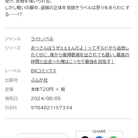
受け、苦戦を強いられる。
しかし戦いの最中、盗賊の正体を見抜きラベルは怒りをあらわにす
る――!?
ジャンル
ライトノベル
シリーズ
おっさんはうぜぇぇぇんだよ！ってギルドから追放し
たくせに、後から復帰要請を出されても遅い。最高の
仲間と出会った俺はこっちで最強を目指す！
レーベル
BKコミックス
出版社
ぶんか社
定価
本体720円 ＋ 税
発売日
2024/08/05
ISBN
9784821157334
SHARE