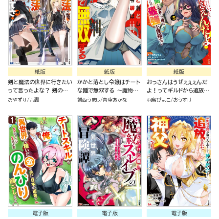
紙版
紙版
紙版
剣と魔法の世界に行きたい
かかと落とし令嬢はチート
おっさんはうぜぇぇぇんだ
って言ったよな？ 剣の魔
な踵で無双する ～魔物を
よ！ってギルドから追放し
法じゃなくてさ？ ～ギフト
即死させて楽しんでいた
たくせに、後から復帰要請
おやずり
六轟
餅西うまし
青空あかな
羽鳥ぴよこ
おうすけ
「剣魔法」でゲーム世界を美
ら、私を追放した実家が崩
を出されても遅い。最高の
少女たちと駆け抜ける～
壊しました～（１）
仲間と出会った俺はこっち
で最強を目指す！（５）
電子版
電子版
電子版