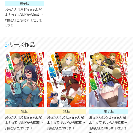
電子版
おっさんはうぜぇぇぇんだ
よ！ってギルドから追放し
たくせに、後から復帰要請
羽鳥ぴよこ
おうすけ
エナミ
を出されても遅い。最高の
カツミ
仲間と出会った俺はこっち
で最強を目指す！ コミック
版（分冊版）
シリーズ作品
紙版
紙版
電子版
おっさんはうぜぇぇぇんだ
おっさんはうぜぇぇぇんだ
おっさんはうぜぇぇぇんだ
よ！ってギルドから追放し
よ！ってギルドから追放し
よ！ってギルドから追放し
たくせに、後から復帰要請
たくせに、後から復帰要請
たくせに、後から復帰要請
羽鳥ぴよこ
おうすけ
羽鳥ぴよこ
おうすけ
羽鳥ぴよこ
おうすけ
エナミ
を出されても遅い。最高の
を出されても遅い。最高の
を出されても遅い。最高の
カツミ