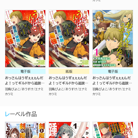
仲間と出会った俺はこっち
仲間と出会った俺はこっち
仲間と出会った俺はこっち
で最強を目指す！（５）
で最強を目指す！（４）
で最強を目指す！（3）
電子版
紙版
電子版
おっさんはうぜぇぇぇんだ
おっさんはうぜぇぇぇんだ
おっさんはうぜぇぇぇんだ
よ！ってギルドから追放し
よ！ってギルドから追放し
よ！ってギルドから追放し
たくせに、後から復帰要請
たくせに、後から復帰要請
たくせに、後から復帰要請
羽鳥ぴよこ
おうすけ
エナミ
羽鳥ぴよこ
おうすけ
エナミ
羽鳥ぴよこ
おうすけ
エナミ
を出されても遅い。最高の
を出されても遅い。最高の
を出されても遅い。最高の
カツミ
カツミ
カツミ
仲間と出会った俺はこっち
仲間と出会った俺はこっち
仲間と出会った俺はこっち
で最強を目指す！（2）
で最強を目指す！（2）
で最強を目指す！ コミック
版（分冊版）
レーベル作品