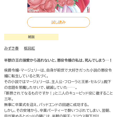
試し読み
紙版
みずき春
枢呂紅
半獣の王の溺愛から逃れないと、悪役令嬢の私は、死んでしまう…！
侯爵令嬢・マージェリーは、自身が前世で大好きだった小説の悪役令
嬢に転生していると気づく。
その小説ではマージェリーは、主人公・フローラと王弟・セルジュ殿下
の恋路を邪魔したせいで、破滅していた……。
「断罪されてなるものですか！」と二人のキューピッド役に徹すること
三年。
無事に卒業式を迎え、バッドエンドの回避に成功する。
しかし、その安堵から、卒業パーティーで酔いつぶれてしまい、翌朝、
目が覚めるとベッドの隣には、半獣の国王・ユリウス陛下が!!