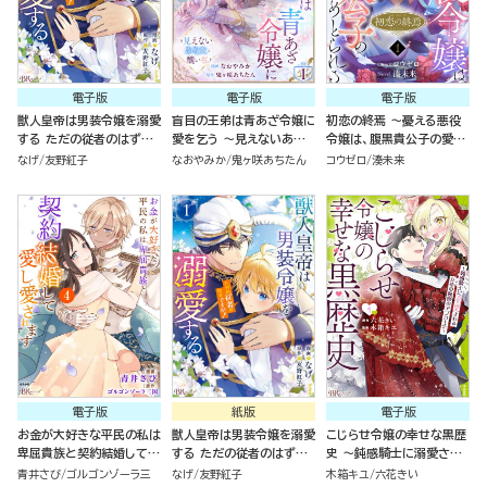
電子版
電子版
電子版
獣人皇帝は男装令嬢を溺愛
盲目の王弟は青あざ令嬢に
初恋の終焉 ～憂える悪役
する ただの従者のはずで
愛を乞う ～見えないあな
令嬢は、腹黒貴公子の愛に
すが！ コミック版 （1）
たと醜い私～ コミック版
絡めとられる～ コミック版
なげ
友野紅子
なおやみか
鬼ヶ咲あちたん
コウゼロ
湊未来
（分冊版）
（分冊版）
電子版
紙版
電子版
お金が大好きな平民の私は
獣人皇帝は男装令嬢を溺愛
こじらせ令嬢の幸せな黒歴
卑屈貴族と契約結婚して愛
する ただの従者のはずで
史 ～鈍感騎士に溺愛され
し愛されます コミック版
すが！（１）
るための秘密のアプローチ
青井さび
ゴルゴンゾーラ三
なげ
友野紅子
木箱キユ
六花きい