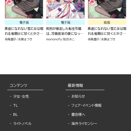
電子版
電子版
紙版
素直になれない雪乙女は眠
死刑が確定した転生令嬢
素直になれない雪乙女は眠
れる竜騎士に甘くとかされ
は、冷徹長官の妻になって
れる竜騎士に甘くとかされ
る コミック版 （1）
三度目の人生を謳歌しま
る（１）
待鳥園子
水瀬はづき
mononofu
如月あこ
待鳥園子
水瀬はづき
す！ コミック版 （4）
コンテンツ
最新情報
少女・女性
お知らせ
TL
フェア・イベント情報
BL
書店様へ
ライトノベル
海外ライセンシー