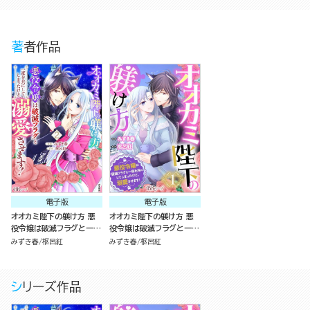
著者作品
電子版
電子版
オオカミ陛下の躾け方 悪
オオカミ陛下の躾け方 悪
役令嬢は破滅フラグと一夜
役令嬢は破滅フラグと一夜
を共にしてしまったけど、
を共にしてしまったけど、
みずき春
枢呂紅
みずき春
枢呂紅
溺愛させます！ コミック版
溺愛させます！ コミック版
（2）
（分冊版）
シリーズ作品