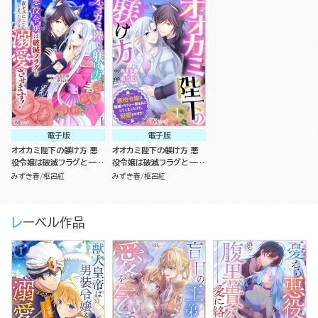
電子版
電子版
オオカミ陛下の躾け方 悪
オオカミ陛下の躾け方 悪
役令嬢は破滅フラグと一夜
役令嬢は破滅フラグと一夜
を共にしてしまったけど、
を共にしてしまったけど、
みずき春
枢呂紅
みずき春
枢呂紅
溺愛させます！ コミック版
溺愛させます！ コミック版
（2）
（分冊版）
レーベル作品