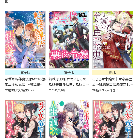
（4）
～ コミック版 （1）
国
電子版
電子版
紙版
なぜか転移魔法はいつも溺
前略母上様 わたくしこの
こじらせ令嬢の幸せな黒歴
愛王子の元に ～魔法練習
たび異世界転生いたしまし
史～鈍感騎士に溺愛される
中の皇女は、初恋こじらせ
て、悪役令嬢になりました
ための秘密のアプローチ～
木成あけび
植まどか
ウチダ
沙夜
木箱キユ
六花きい
王子のお気に入り～ コミッ
コミック版 （2）
（１）
ク版 （2）