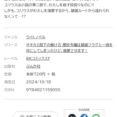
ユリウスは小説の第二部で、わたしを殺す役回りなのに!!
しかも、ユリウスがわたしを溺愛するから、破滅ルートから逃れられ
なくって…!?
ジャンル
ライトノベル
シリーズ
オオカミ陛下の躾け方 悪役令嬢は破滅フラグと一夜を
共にしてしまったけど、溺愛させます！
レーベル
BKコミックスf
出版社
ぶんか社
定価
本体720円 ＋ 税
発売日
2024/10/18
ISBN
9784821159055
SHARE
お気に入り登録