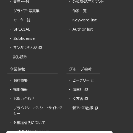
青年・一般
公式SNSアカウント
グラビア・写真集
作家一覧
モーター誌
Keyword list
SPECIAL
Author list
Sublicense
マンガよもんが
試し読み
企業情報
グループ会社
会社概要
ビーグリー
採用情報
海王社
お問い合わせ
文友舎
プライバシーポリシー・サイトポリ
新アポロ出版
シー
外部送信先について
内部通報制度について