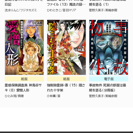
日記
ファイル （13） 濁流の袋小
期を語る （1）
路
流水りんこ
フジタカズミ
ひわときこ
音羽マリア
菅野久美子
美輪奈樹
紙版
紙版
電子版
霊感保険調査員 神鳥谷サ
強制除霊師・斎 （15） 隠さ
事故物件 死屍の部屋は最
キ （8） 愛憎人形
れた十字架
期を語る（分冊版）
ひとみ翔
紫陽
小林薫
斎
菅野久美子
美輪奈樹