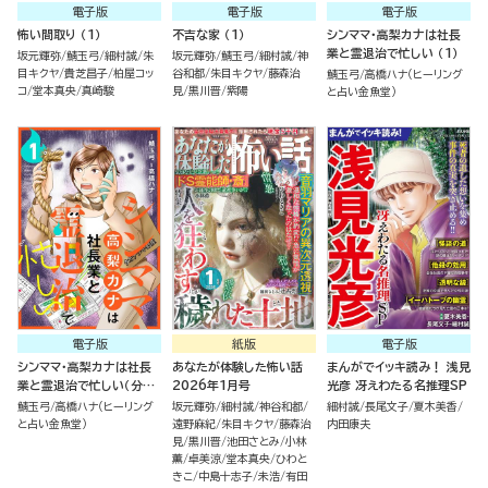
電子版
電子版
電子版
怖い間取り （1）
不吉な家 （1）
シンママ・高梨カナは社長
業と霊退治で忙しい （1）
坂元輝弥
鯖玉弓
細村誠
朱
坂元輝弥
鯖玉弓
細村誠
神
目キクヤ
貴芝昌子
柏屋コッ
谷和都
朱目キクヤ
藤森治
鯖玉弓
高橋ハナ（ヒーリング
コ
堂本真央
真崎駿
見
黒川晋
紫陽
と占い金魚堂）
電子版
紙版
電子版
シンママ・高梨カナは社長
あなたが体験した怖い話
まんがでイッキ読み！ 浅見
業と霊退治で忙しい（分冊
2026年1月号
光彦 冴えわたる名推理SP
版）
鯖玉弓
高橋ハナ（ヒーリング
坂元輝弥
細村誠
神谷和都
細村誠
長尾文子
夏木美香
と占い金魚堂）
遠野麻紀
朱目キクヤ
藤森治
内田康夫
見
黒川晋
池田さとみ
小林
薫
卓美涼
堂本真央
ひわと
きこ
中島十志子
未浩
有田