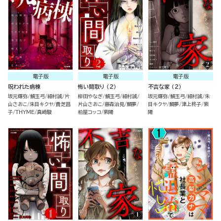
電子版
電子版
電子版
呪われた病棟
怖い間取り （2）
不吉な家 （2）
坂元輝弥
鯖玉弓
細村誠
片
柳田やなぎ
鯖玉弓
細村誠
坂元輝弥
鯖玉弓
細村誠
朱
山さおこ
朱目キクヤ
貴芝昌
片山さおこ
藤森治見
鯛夢
目キクヤ
鯛夢
津上柊子
紫
子
THYME
真崎駿
柏屋コッコ
紫陽
陽