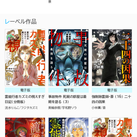
景
レーベル作品
電子版
電子版
電子版
霊能行者カズミの視えすぎ
事故物件 死屍の部屋は最
強制除霊師・斎 （16） 二十
日記（分冊版）
期を語る （3）
四の因果
流水りんこ
フジタカズミ
美輪奈樹
宇和野ソラ
小林薫
斎