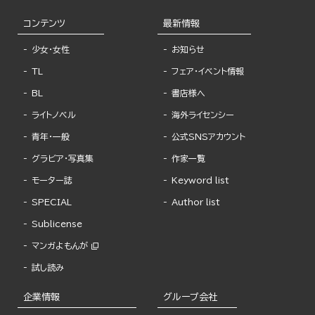
コンテンツ
最新情報
少女・女性
お知らせ
TL
フェア・イベント情報
BL
書店様へ
ライトノベル
海外ライセンシー
青年・一般
公式SNSアカウント
グラビア・写真集
作家一覧
モーター誌
Keyword list
SPECIAL
Author list
Sublicense
マンガよもんが
試し読み
企業情報
グループ会社