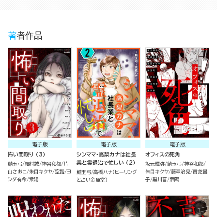
著者作品
電子版
電子版
電子版
怖い間取り （3）
シンママ・高梨カナは社長
オフィスの死角
業と霊退治で忙しい （2）
鯖玉弓
細村誠
神谷和都
片
坂元輝弥
鯖玉弓
神谷和都
山さおこ
朱目キクヤ
空路
ヨ
朱目キクヤ
藤森治見
貴芝昌
鯖玉弓
高橋ハナ（ヒーリング
シダ有希
紫陽
子
黒川晋
紫陽
と占い金魚堂）