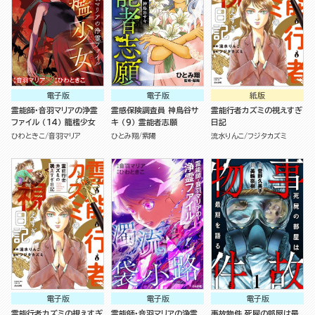
電子版
電子版
紙版
霊能師・音羽マリアの浄霊
霊感保険調査員 神鳥谷サ
霊能行者カズミの視えすぎ
ファイル （14） 籠檻少女
キ （9） 霊能者志願
日記
ひわときこ
音羽マリア
ひとみ翔
紫陽
流水りんこ
フジタカズミ
電子版
電子版
電子版
霊能行者カズミの視えすぎ
霊能師・音羽マリアの浄霊
事故物件 死屍の部屋は最