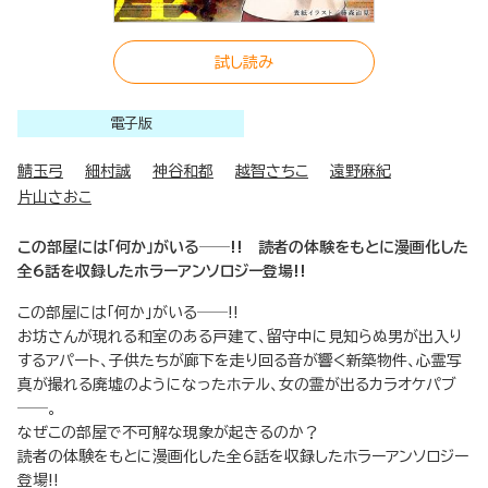
試し読み
電子版
鯖玉弓
細村誠
神谷和都
越智さちこ
遠野麻紀
片山さおこ
この部屋には「何か」がいる──!! 読者の体験をもとに漫画化した
全6話を収録したホラーアンソロジー登場!!
この部屋には「何か」がいる──!!
お坊さんが現れる和室のある戸建て、留守中に見知らぬ男が出入り
するアパート、子供たちが廊下を走り回る音が響く新築物件、心霊写
真が撮れる廃墟のようになったホテル、女の霊が出るカラオケパブ
──。
なぜこの部屋で不可解な現象が起きるのか？
読者の体験をもとに漫画化した全6話を収録したホラーアンソロジー
登場!!