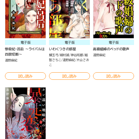
電子版
電子版
電子版
惨殺妃・呂后 ～ライバルは
いわくつきの部屋
高級娼婦のベッドの歌声
四肢切断～
鯖玉弓
細村誠
神谷和都
越
遠野麻紀
智さちこ
遠野麻紀
片山さお
遠野麻紀
こ
試し読み
試し読み
試し読み