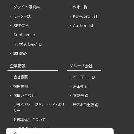
グラビア・写真集
作家一覧
モーター誌
Keyword list
SPECIAL
Author list
Sublicense
マンガよもんが
試し読み
企業情報
グループ会社
会社概要
ビーグリー
採用情報
海王社
お問い合わせ
文友舎
プライバシーポリシー・サイトポリ
新アポロ出版
シー
外部送信先について
内部通報制度について