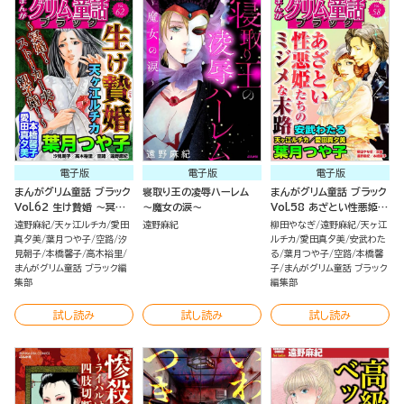
電子版
電子版
電子版
まんがグリム童話 ブラック
寝取り王の凌辱ハーレム
まんがグリム童話 ブラック
Vol.62 生け贄婚 ～冥
～魔女の涙～
Vol.58 あざとい性悪姫た
婚！ ストーカー夫！ 親子
ちのミジメな末路
遠野麻紀
天ヶ江ルチカ
愛田
遠野麻紀
柳田やなぎ
遠野麻紀
天ヶ江
婚！～
真夕美
葉月つや子
空路
汐
ルチカ
愛田真夕美
安武わた
見朝子
本橋馨子
高木裕里
る
葉月つや子
空路
本橋馨
まんがグリム童話 ブラック編
子
まんがグリム童話 ブラック
集部
編集部
試し読み
試し読み
試し読み