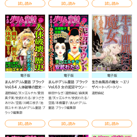
試し読み
試し読み
試し読み
電子版
電子版
電子版
まんがグリム童話 ブラック
まんがグリム童話 ブラック
生き血風呂の魔女 ～エリ
Vol.64 人体破壊の歴史
Vol.63 女の泥沼マウント
ザベート・バートリ～
～纏足！ 割礼！ 人体実
～あの女よりは幸せなはず
遠野麻紀
天ヶ江ルチカ
愛田
柳田やなぎ
遠野麻紀
麻実美
遠野麻紀
験！
～
真夕美
安武わたる
まつざき
里
天ヶ江ルチカ
安武わたる
あけみ
空路
川崎三枝子
池
空路
本橋馨子
まんがグリム
田ユキオ
まんがグリム童話 ブ
童話 ブラック編集部
ラック編集部
試し読み
試し読み
試し読み