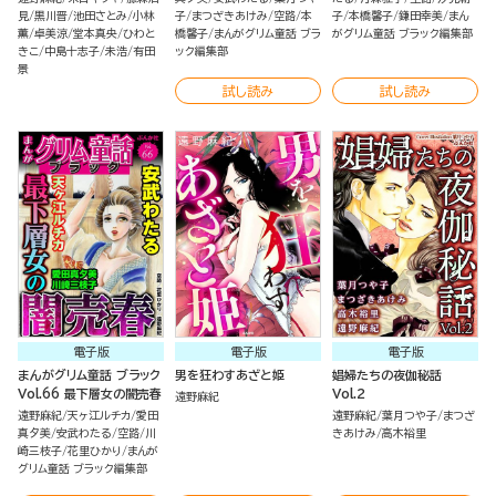
見
黒川晋
池田さとみ
小林
子
まつざきあけみ
空路
本
子
本橋馨子
鎌田幸美
まん
薫
卓美涼
堂本真央
ひわと
橋馨子
まんがグリム童話 ブラ
がグリム童話 ブラック編集部
きこ
中島十志子
未浩
有田
ック編集部
景
試し読み
試し読み
電子版
電子版
電子版
まんがグリム童話 ブラック
男を狂わすあざと姫
娼婦たちの夜伽秘話
Vol.66 最下層女の闇売春
Vol.2
遠野麻紀
遠野麻紀
天ヶ江ルチカ
愛田
遠野麻紀
葉月つや子
まつざ
真夕美
安武わたる
空路
川
きあけみ
高木裕里
崎三枝子
花里ひかり
まんが
グリム童話 ブラック編集部