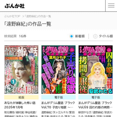
ぶんか社TOP
「遠野麻紀」の作品一覧
「遠野麻紀」の作品一覧
検索結果
16件
新着順
タイトル順
紙版
電子版
電子版
あなたが体験した怖い話
まんがグリム童話 ブラック
まんがグリム童話 ブラック
2026年1月号
Vol.70 子売り地獄 ～無
Vol.69 囚われ姫の拷問と
戸籍幼児！ 臓器売買！ 強
服従
坂元輝弥
細村誠
神谷和都
遠野麻紀
天ヶ江ルチカ
愛田
柳田やなぎ
遠野麻紀
安武わ
制売春！～
遠野麻紀
朱目キクヤ
藤森治
真夕美
安武わたる
葉月つや
たる
月森雅子
空路
汐見朝