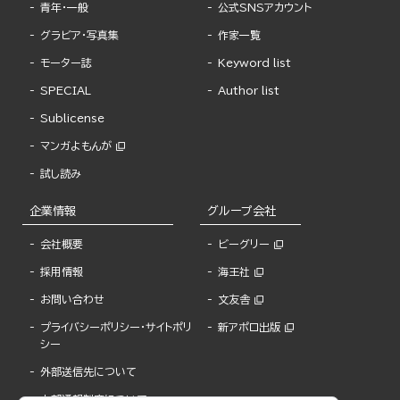
青年・一般
公式SNSアカウント
グラビア・写真集
作家一覧
モーター誌
Keyword list
SPECIAL
Author list
Sublicense
マンガよもんが
試し読み
企業情報
グループ会社
会社概要
ビーグリー
採用情報
海王社
お問い合わせ
文友舎
プライバシーポリシー・サイトポリ
新アポロ出版
シー
外部送信先について
内部通報制度について