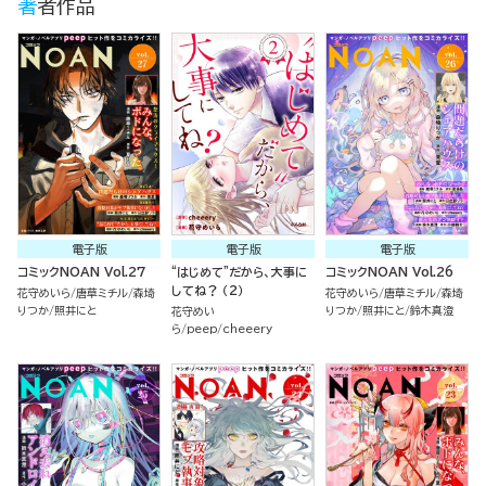
著者作品
電子版
電子版
電子版
コミックNOAN Vol.27
“はじめて”だから、大事に
コミックNOAN Vol.26
してね？ （2）
花守めいら
唐草ミチル
森埼
花守めいら
唐草ミチル
森埼
りつか
照井にと
りつか
照井にと
鈴木真澄
花守めい
ら
peep
cheeery