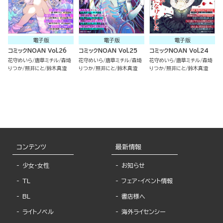
電子版
電子版
電子版
コミックNOAN Vol.26
コミックNOAN Vol.25
コミックNOAN Vol.24
花守めいら
唐草ミチル
森埼
花守めいら
唐草ミチル
森埼
花守めいら
唐草ミチル
森埼
りつか
照井にと
鈴木真澄
りつか
照井にと
鈴木真澄
りつか
照井にと
鈴木真澄
コンテンツ
最新情報
少女・女性
お知らせ
TL
フェア・イベント情報
BL
書店様へ
ライトノベル
海外ライセンシー