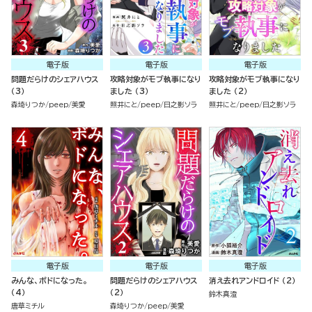
電子版
電子版
電子版
問題だらけのシェアハウス
攻略対象がモブ執事になり
攻略対象がモブ執事になり
（3）
ました （3）
ました （2）
森埼りつか
peep
美愛
照井にと
peep
日之影ソラ
照井にと
peep
日之影ソラ
電子版
電子版
電子版
みんな、ボドになった。
問題だらけのシェアハウス
消え去れアンドロイド （2）
（4）
（2）
鈴木真澄
唐草ミチル
森埼りつか
peep
美愛