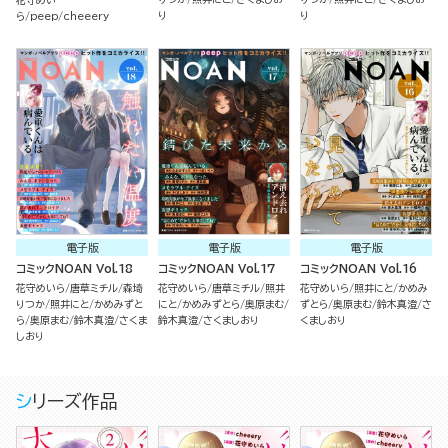
花守めい
り
り
ら
peep
cheeery
電子版
電子版
電子版
コミックNOAN Vol.18
コミックNOAN Vol.17
コミックNOAN Vol.16
花守めいら
唐草ミチル
森埼
花守めいら
唐草ミチル
照井
花守めいら
照井にと
かめみ
りつか
照井にと
かめみずと
にと
かめみずとら
奥原まむ
ずとら
奥原まむ
鈴木真澄
さ
ら
奥原まむ
鈴木真澄
さくま
鈴木真澄
さくましおり
くましおり
しおり
シリーズ作品