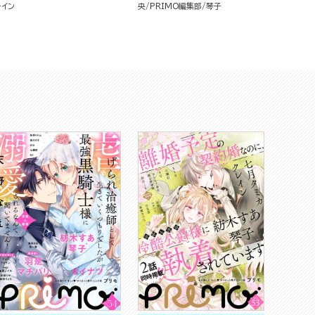
レイン
央
PRIMO編集部
琴子