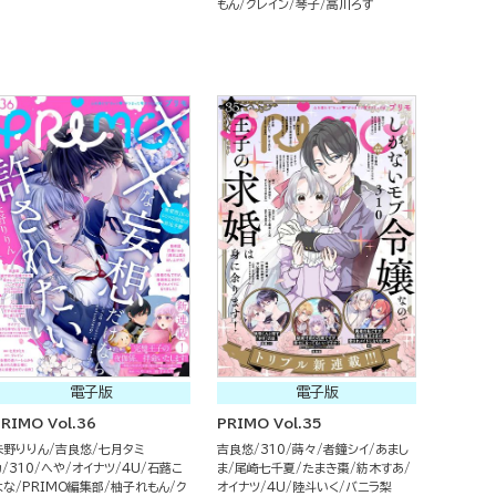
もん
クレイン
琴子
高川ろす
電子版
電子版
RIMO Vol.36
PRIMO Vol.35
朱野りりん
吉良悠
七月タミ
吉良悠
310
蒔々
者鐘シイ
あまし
カ
310
へや
オイナツ
4U
石蕗こ
ま
尾崎七千夏
たまき棗
紡木すあ
はな
PRIMO編集部
柚子れもん
ク
オイナツ
4U
陸斗いく
バニラ梨