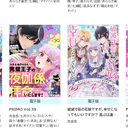
あららぎ蒼史
七瀬紅
マチバリ
彩月
檎
琴子
高川ろす
羽是
あららぎ蒼
くり
史
七瀬紅
凪浜なずず
陽炎氷柱
マ
チバリ
電子版
電子版
PRIMO Vol.39
破滅寸前の花嫁ですが、幸せにな
P
ってもいいですか？ 選ぶは運命
ま
吉良悠
七月タミカ
310
へや
を変える王子との溺愛結婚（分冊
夏
蒔々
者鐘シイ
あましま
天野なえ
吉良悠
版）
紡木すあ
オイナツ
甘夏テン
陸斗い