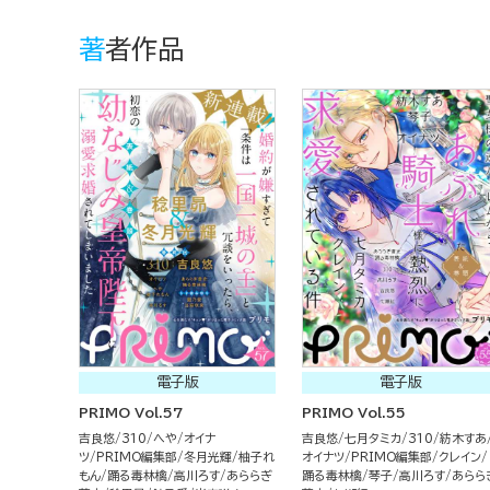
著者作品
電子版
電子版
PRIMO Vol.57
PRIMO Vol.55
吉良悠
310
へや
オイナ
吉良悠
七月タミカ
310
紡木すあ
ツ
PRIMO編集部
冬月光輝
柚子れ
オイナツ
PRIMO編集部
クレイン
もん
踊る毒林檎
高川ろす
あららぎ
踊る毒林檎
琴子
高川ろす
あらら