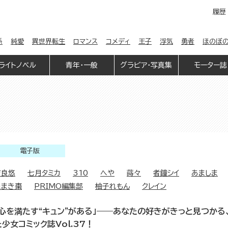
履歴
係
純愛
異世界転生
ロマンス
コメディ
王子
浮気
勇者
ほのぼ
ライトノベル
青年・一般
グラビア・写真集
モーター誌
電子版
吉良悠
七月タミカ
310
へや
蒔々
者鐘シイ
あましま
たまき棗
PRIMO編集部
柚子れもん
クレイン
「心を満たす“キュン”がある」――あなたの好きがきっと見つかる
た少女コミック誌Vol.37！