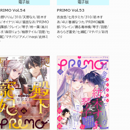
電子版
電子版
RIMO Vol.54
PRIMO Vol.53
朱野りりん
310
天野なえ
紡木す
吉良悠
七月タミカ
310
紡木す
あ
オイナツ
4U
猫宮なお
PRIMO
あ
4U
春瀬なつた
PRIMO編集
編集部
クレイン
琴子
柊一葉
高川
部
クレイン
踊る毒林檎
琴子
羽是
ろす
森田りょう
柚原テイル
羽是
七
あららぎ蒼史
七瀬紅
マチバリ
彩月
瀬紅
マチバリ
アメノ
nagi
此林ミ
くり
サ