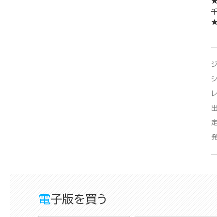
千
電子版を買う