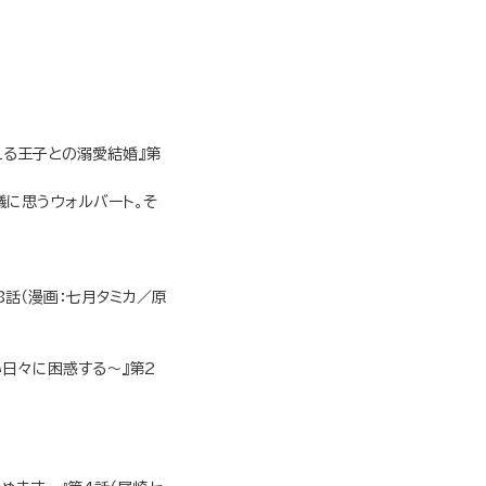
える王子との溺愛結婚』第
に思うウォルバート。そ
話（漫画：七月タミカ／原
日々に困惑する～』第2