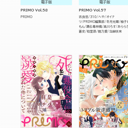
電子版
電子版
PRIMO Vol.58
PRIMO Vol.57
PRIMO
吉良悠
310
へや
オイナ
ツ
PRIMO編集部
冬月光輝
柚子
もん
踊る毒林檎
高川ろす
あらら
蒼史
稔里昴
館乃愛
当麻咲来