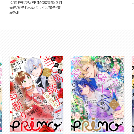
く
西野まほろ
PRIMO編集部
冬月
光輝
柚子れもん
クレイン
琴子
天
織みお