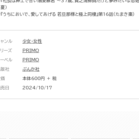
★『社長は紳士で甘い溺愛暴君 ～37歳、貧乏清掃員だけど夢みたいな恋始
夏）
★『うちにおいで、愛してあげる 若旦那様と極上同棲』第16話（たまき棗）
ジャンル
少女・女性
シリーズ
PRIMO
レーベル
PRIMO
出版社
ぶんか社
定価
本体600円 ＋ 税
発売日
2024/10/17