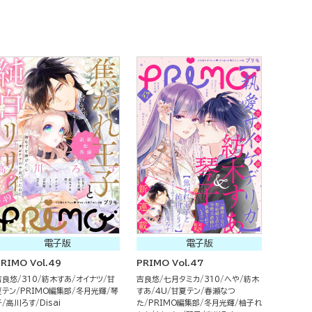
電子版
電子版
RIMO Vol.49
PRIMO Vol.47
吉良悠
310
紡木すあ
オイナツ
甘
吉良悠
七月タミカ
310
へや
紡木
夏テン
PRIMO編集部
冬月光輝
琴
すあ
4U
甘夏テン
春瀬なつ
子
高川ろす
Disai
た
PRIMO編集部
冬月光輝
柚子れ