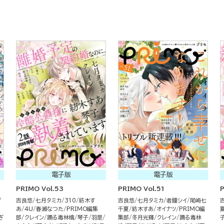
電子版
電子版
PRIMO Vol.53
PRIMO Vol.51
P
吉良悠
七月タミカ
310
紡木す
吉良悠
七月タミカ
者鐘シイ
尾崎七
あ
4U
春瀬なつた
PRIMO編集
千夏
紡木すあ
オイナツ
PRIMO編
ぎ
部
クレイン
踊る毒林檎
琴子
羽是
集部
冬月光輝
クレイン
踊る毒林