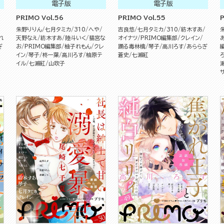
電子版
電子版
PRIMO Vol.56
PRIMO Vol.55
P
朱野りりん
七月タミカ
310
へや
吉良悠
七月タミカ
310
紡木すあ
れ
天野なえ
紡木すあ
陸斗いく
猫宮な
オイナツ
PRIMO編集部
クレイン
ぎ
お
PRIMO編集部
柚子れもん
クレ
踊る毒林檎
琴子
高川ろす
あららぎ
イン
琴子
柊一葉
高川ろす
柚原テ
蒼史
七瀬紅
イル
七瀬紅
山吹子