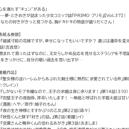
心を満たす“キュン”がある」
―夢・ときめきが詰まった少女コミック誌『PRIMO プリモ』【Vol.37】！
あなたの好きがきっと見つかる、胸ドキドキの物語が盛りだくさん！
表紙＆巻頭】
★『破滅寸前の花嫁ですが、幸せになってもいいですか？ 選ぶは運命を変
話（吉良悠）
恵まれて育ったはずなのに、王女らしかぬ反応を見せるステラシアを不思議
れをきっかけに、自分の暗い過去を思い出すが…
連載作品】
★『聖女様の逆ハーレムからあぶれた騎士様に熱烈に求愛されている件』第8
：クレイン）
★『しがないモブ令嬢なので、王子の求婚は身に余ります！』第14話（310）
★『完璧王子の夜伽係、拝命いたします！ ～無能と呼ばれた羊数え姫は甘い
話（漫画：へや／原作：柚子れもん）
★『夜の生き神様とすすかぶりの乙女』第22話（蒔々）
『妖怪くんと探す「好き」の話。』第2話（者鐘シイ）
★『空瀬さんと鴨井くんの恋わるあがき』第3話（あましま）