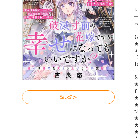
「
―
【
3
【
作
試し読み
★