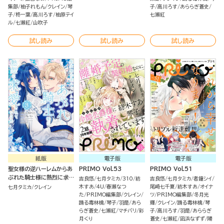
集部
柚子れもん
クレイン
琴
子
高川ろす
あららぎ蒼史
子
柊一葉
高川ろす
柚原テイ
七瀬紅
ル
七瀬紅
山吹子
試し読み
試し読み
試し読み
紙版
電子版
電子版
聖女様の逆ハーレムからあ
PRIMO Vol.53
PRIMO Vol.51
ぶれた騎士様に熱烈に求愛
吉良悠
七月タミカ
310
紡
吉良悠
七月タミカ
者鐘シイ
されている件（３）
木すあ
4U
春瀬なつ
尾崎七千夏
紡木すあ
オイナ
七月タミカ
クレイン
た
PRIMO編集部
クレイン
ツ
PRIMO編集部
冬月光
踊る毒林檎
琴子
羽是
あら
輝
クレイン
踊る毒林檎
琴
らぎ蒼史
七瀬紅
マチバリ
彩
子
高川ろす
羽是
あららぎ
月くり
蒼史
七瀬紅
凪浜なずず
陽