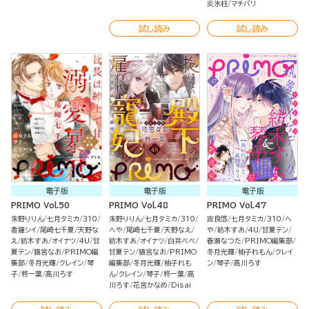
炎氷柱
マチバリ
試し読み
試し読み
電子版
電子版
電子版
PRIMO Vol.50
PRIMO Vol.48
PRIMO Vol.47
朱野りりん
七月タミカ
310
朱野りりん
七月タミカ
310
吉良悠
七月タミカ
310
へ
者鐘シイ
尾崎七千夏
天野な
へや
尾崎七千夏
天野なえ
や
紡木すあ
4U
甘夏テン
え
紡木すあ
オイナツ
4U
甘
紡木すあ
オイナツ
白井べべ
春瀬なつた
PRIMO編集部
夏テン
猫宮なお
PRIMO編
甘夏テン
猫宮なお
PRIMO
冬月光輝
柚子れもん
クレイ
集部
冬月光輝
クレイン
琴
編集部
冬月光輝
柚子れも
ン
琴子
高川ろす
子
柊一葉
高川ろす
ん
クレイン
琴子
柊一葉
高
川ろす
花宮かなめ
Disai