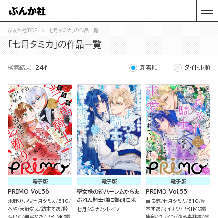
ぶんか社TOP
「七月タミカ」の作品一覧
「七月タミカ」の作品一覧
検索結果
24件
新着順
タイトル順
電子版
電子版
電子版
PRIMO Vol.56
聖女様の逆ハーレムからあ
PRIMO Vol.55
ぶれた騎士様に熱烈に求愛
朱野りりん
七月タミカ
310
吉良悠
七月タミカ
310
紡
されている件 （3）
へや
天野なえ
紡木すあ
陸
木すあ
オイナツ
PRIMO編
七月タミカ
クレイン
斗いく
猫宮なお
PRIMO編
集部
クレイン
踊る毒林檎
琴