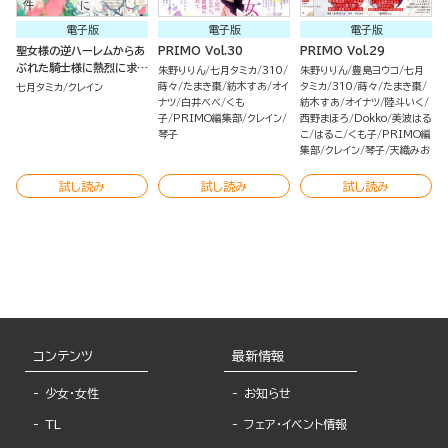
電子版
電子版
電子版
聖女様の逆ハーレムからあ
PRIMO Vol.30
PRIMO Vol.29
ぶれた騎士様に熱烈に求愛
朱野りりん
七月タミカ
310
朱野りりん
豊島ヨウコ
七月
されている件（分冊版）
蒔々
たまき棗
紡木すあ
オイ
タミカ
310
蒔々
たまき棗
七月タミカ
クレイン
ナツ
白井べべ
くも
紡木すあ
オイナツ
陸斗いく
子
PRIMO編集部
クレイン
西野まほろ
Dokko
美波はる
琴子
こ
はるこ
くも子
PRIMO編
集部
クレイン
琴子
天織みお
試し読み
試し読み
試し読み
コンテンツ
最新情報
少女・女性
お知らせ
TL
フェア・イベント情報