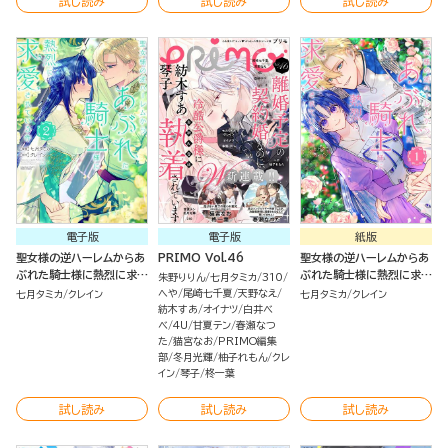
試し読み
試し読み
試し読み
電子版
電子版
紙版
聖女様の逆ハーレムからあ
PRIMO Vol.46
聖女様の逆ハーレムからあ
ぶれた騎士様に熱烈に求愛
ぶれた騎士様に熱烈に求愛
朱野りりん
七月タミカ
310
されている件 （2）
されている件 （1） 【かきお
へや
尾崎七千夏
天野なえ
七月タミカ
クレイン
七月タミカ
クレイン
ろし漫画＆かきおろし小説
紡木すあ
オイナツ
白井べ
べ
4U
甘夏テン
春瀬なつ
付】
た
猫宮なお
PRIMO編集
部
冬月光輝
柚子れもん
クレ
イン
琴子
柊一葉
試し読み
試し読み
試し読み