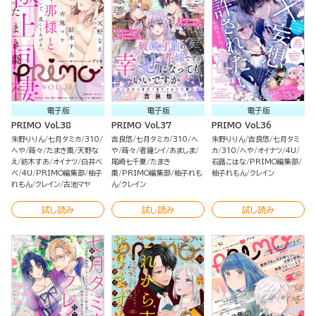
電子版
電子版
電子版
PRIMO Vol.38
PRIMO Vol.37
PRIMO Vol.36
朱野りりん
七月タミカ
310
吉良悠
七月タミカ
310
へ
朱野りりん
吉良悠
七月タミ
へや
蒔々
たまき棗
天野な
や
蒔々
者鐘シイ
あましま
カ
310
へや
オイナツ
4U
え
紡木すあ
オイナツ
白井べ
尾崎七千夏
たまき
石蕗こはな
PRIMO編集部
べ
4U
PRIMO編集部
柚子
棗
PRIMO編集部
柚子れも
柚子れもん
クレイン
れもん
クレイン
古池マヤ
ん
クレイン
試し読み
試し読み
試し読み