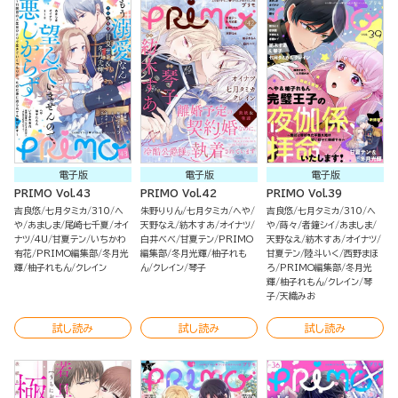
電子版
電子版
電子版
PRIMO Vol.43
PRIMO Vol.42
PRIMO Vol.39
吉良悠
七月タミカ
310
へ
朱野りりん
七月タミカ
へや
吉良悠
七月タミカ
310
へ
や
あましま
尾崎七千夏
オイ
天野なえ
紡木すあ
オイナツ
や
蒔々
者鐘シイ
あましま
ナツ
4U
甘夏テン
いちかわ
白井べべ
甘夏テン
PRIMO
天野なえ
紡木すあ
オイナツ
有花
PRIMO編集部
冬月光
編集部
冬月光輝
柚子れも
甘夏テン
陸斗いく
西野まほ
輝
柚子れもん
クレイン
ん
クレイン
琴子
ろ
PRIMO編集部
冬月光
輝
柚子れもん
クレイン
琴
子
天織みお
試し読み
試し読み
試し読み