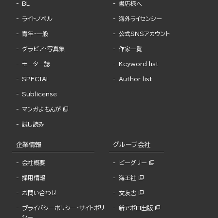
BL
書店様へ
ライトノベル
海外ライセンシー
青年・一般
公式SNSアカウント
グラビア・写真集
作家一覧
モーター誌
Keyword list
SPECIAL
Author list
Sublicense
マンガよもんが
試し読み
企業情報
グループ会社
会社概要
ビーグリー
採用情報
海王社
お問い合わせ
文友舎
プライバシーポリシー・サイトポリ
新アポロ出版
シー