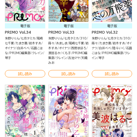
電子版
電子版
電子版
PRIMO Vol.34
PRIMO Vol.33
PRIMO Vol.32
朱野りりん
七月タミカ
尾崎
朱野りりん
七月タミカ
310
朱野りりん
七月タミカ
310
七千夏
たまき棗
紡木すあ
蒔々
あましま
尾崎七千夏
紡
蒔々
たまき棗
紡木すあ
オイ
オイナツ
白井べべ
石蕗こは
木すあ
オイナツ
西野まほろ
ナツ
白井べべ
陸斗いく
石蕗
な
PRIMO編集部
クレイン
潤宮るか
くも子
PRIMO編
こはな
PRIMO編集部
クレ
琴子
集部
クレイン
古池マヤ
天織
イン
琴子
みお
試し読み
試し読み
試し読み