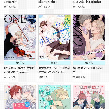
Love,Him」
silent night」
ん遠い恋 「interlude」
麻生ミツ晃
麻生ミツ晃
麻生ミツ晃
電子版
電子版
電子版
【同人誌版】世界でいちば
求愛サキュレント ～運命な
酔ったオマエと×××なん
ん遠い恋 「1-one-」
ので番ってください～ 番
て
外編
麻生ミツ晃
藤咲もえ
久留米くる