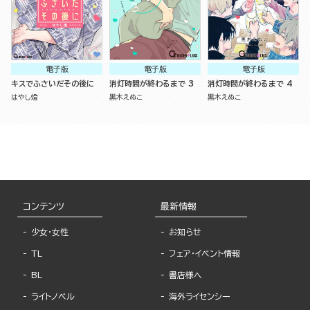
電子版
電子版
電子版
キスでふさいだその後に
消灯時間が終わるまで 3
消灯時間が終わるまで 4
はやし燈
黒木えぬこ
黒木えぬこ
コンテンツ
最新情報
少女・女性
お知らせ
TL
フェア・イベント情報
BL
書店様へ
ライトノベル
海外ライセンシー