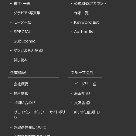
青年・一般
公式SNSアカウント
グラビア・写真集
作家一覧
モーター誌
Keyword list
SPECIAL
Author list
Sublicense
マンガよもんが
試し読み
企業情報
グループ会社
会社概要
ビーグリー
採用情報
海王社
お問い合わせ
文友舎
プライバシーポリシー・サイトポリ
新アポロ出版
シー
外部送信先について