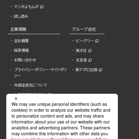
マンガよもんが
試し読み
企業情報
グループ会社
会社概要
ビーグリー
採用情報
海王社
お問い合わせ
文友舎
プライバシーポリシー・サイトポリ
新アポロ出版
シー
外部送信先について
内部通報制度について