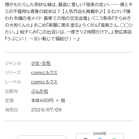
様がもたらした奇妙な縁は、最高に愛しい「現実の恋」へ―― 僕とキ
ミの不器用な青春の結末は？ 【人気作品も掲載中♪】 えむけい『嫌
われ令嬢の老メイド 最果ての地の交流追憶』 バニラ梨央『きらめき
の大和くん☆』 おこめ『楽園に黒を塗る』 らくがん『鬼島さん、◯◯シ
たい。』 絵子くみ『この出会いは、一度きり2時間だけで。』 野広実由
『うぶこい！ ～災い転じて福結び！～』
ジャンル
少女・女性
シリーズ
comicルクス
レーベル
comicルクス
出版社
ぶんか社
定価
本体600円 ＋ 税
発売日
2026/07/09
SHARE