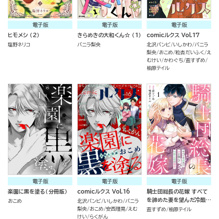
電子版
電子版
電子版
ヒモメシ （2）
きらめきの大和くん☆ （1）
comicルクス Vol.17
塩野ネリコ
バニラ梨央
北沢バンビ
いしかわ
バニラ
梨央
おこめ
粒杏だいふく
え
むけい
かわぐち
盃すずめ
柚原テイル
電子版
電子版
電子版
楽園に黒を塗る（分冊版）
comicルクス Vol.16
騎士団総長の花嫁 すべて
を諦めた妻を望んだ冷酷公
おこめ
北沢バンビ
いしかわ
バニラ
爵の溺愛（分冊版）
梨央
おこめ
安西理晃
えむ
盃すずめ
柚原テイル
けい
らくがん