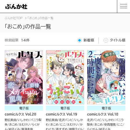
ぶんか社TOP
「おこめ」の作品一覧
「おこめ」の作品一覧
検索結果
14件
新着順
タイトル順
電子版
電子版
電子版
comicルクス Vol.20
comicルクス Vol.19
comicルクス Vol.18
野広実由
いしかわ
バニラ梨
野広実由
北沢バンビ
いしか
北沢バンビ
いしかわ
バニラ
央
おこめ
えむけい
らくが
わ
おこめ
にこ
えむけい
か
梨央
おこめ
安西理晃
にこ
ん
絵子くみ
南海本体
わぐち
盃すずめ
柚原テイル
らくがん
絵子くみ