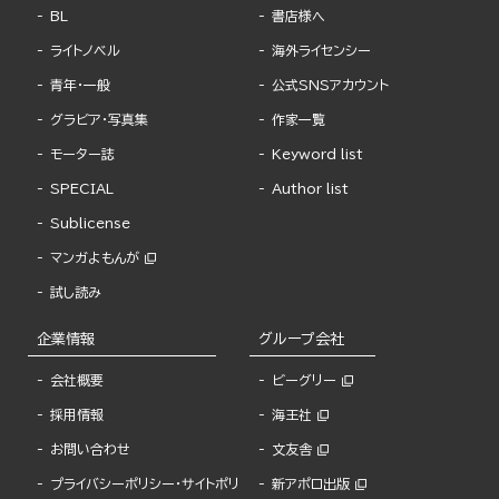
BL
書店様へ
ライトノベル
海外ライセンシー
青年・一般
公式SNSアカウント
グラビア・写真集
作家一覧
モーター誌
Keyword list
SPECIAL
Author list
Sublicense
マンガよもんが
試し読み
企業情報
グループ会社
会社概要
ビーグリー
採用情報
海王社
お問い合わせ
文友舎
プライバシーポリシー・サイトポリ
新アポロ出版