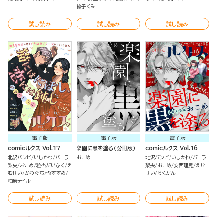
絵子くみ
試し読み
試し読み
試し読み
電子版
電子版
電子版
comicルクス Vol.17
楽園に黒を塗る（分冊版）
comicルクス Vol.16
北沢バンビ
いしかわ
バニラ
おこめ
北沢バンビ
いしかわ
バニラ
梨央
おこめ
粒杏だいふく
え
梨央
おこめ
安西理晃
えむ
むけい
かわぐち
盃すずめ
けい
らくがん
柚原テイル
試し読み
試し読み
試し読み