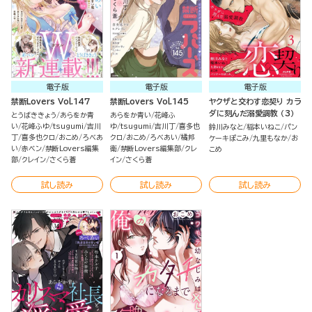
電子版
電子版
電子版
禁断Lovers Vol.147
禁断Lovers Vol.145
ヤクザと交わす恋契り カラ
ダに刻んだ溺愛調教 （3）
とうばききょう
あらをか青
あらをか青い
花峰ふ
い
花峰ふゆ
tsugumi
吉川
ゆ
tsugumi
吉川丁
喜多也
鈴川みなと
稲本いねこ
パン
丁
喜多也クロ
おこめ
ろべあ
クロ
おこめ
ろべあい
橘邦
ケーキぽこみ
九里もなか
お
い
赤ベン
禁断Lovers編集
衛
禁断Lovers編集部
クレ
こめ
部
クレイン
さくら蒼
イン
さくら蒼
試し読み
試し読み
試し読み