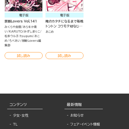
電子版
電子版
禁断Lovers Vol.141
俺のカタチになるまで毎晩
トントン コワモテ幼なじみ
みくらや杏樹
あらをか青
はXLすぎ!?（分冊版）
い
KARUTO
みずしまりこ
おこめ
松本ウル子
tsugumi
おこ
め
ろべあい
禁断Lovers編
集部
試し読み
試し読み
コンテンツ
最新情報
少女・女性
お知らせ
TL
フェア・イベント情報