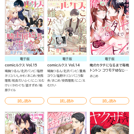
電子版
電子版
電子版
comicルクス Vol.15
comicルクス Vol.14
俺のカタチになるまで毎晩
トントン コワモテ幼なじみ
鳩胸つるん
北沢バンビ
塩野
鳩胸つるん
北沢バンビ
豊島
はXLすぎ!?
ネリコ
いしかわ
おこめ
安西
ヨウコ
塩野ネリコ
バニラ梨
おこめ
理晃
粒杏だいふく
にこ
えむ
央
おこめ
安西理晃
にこ
え
けい
かわぐち
盃すずめ
柚
むけい
原テイル
試し読み
試し読み
試し読み