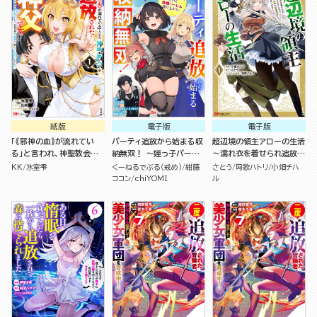
ました～ コミック版 （1）
紙版
電子版
電子版
「《邪神の血》が流れてい
パーティ追放から始まる収
超辺境の領主アローの生活
る」と言われ、神聖教会を
納無双！ ～姪っ子パーテ
～濡れ衣を着せられ追放さ
追放された神父です。 ～理
ィといく最強ハーレム成り
れましたが、二人の女神と
KK
氷室雫
くーねるでぶる（戒め）
紺藤
さとう
匈歌ハトリ
小畑チハ
不尽な理由で教会を追い出
上がり～ コミック版（分冊
新生活を送ります～ コミッ
ココン
chiYOMI
ル
されたら、信仰対象の女神
版）
ク版 （1）
様も一緒についてきちゃい
ました～ （１）