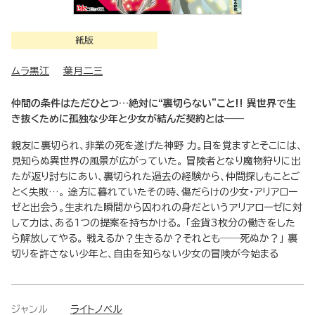
紙版
ムラ黒江
葉月二三
仲間の条件はただひとつ…絶対に“裏切らない”こと!! 異世界で生
き抜くために孤独な少年と少女が結んだ契約とは――
親友に裏切られ、非業の死を遂げた神野 力。目を覚ますとそこには、
見知らぬ異世界の風景が広がっていた。 冒険者となり魔物狩りに出
たが返り討ちにあい、裏切られた過去の経験から、仲間探しもことご
とく失敗…。 途方に暮れていたその時、傷だらけの少女・アリアロー
ゼと出会う。生まれた瞬間から囚われの身だというアリアローゼに対
して力は、ある1つの提案を持ちかける。 「金貨3枚分の働きをした
ら解放してやる。 戦えるか？生きるか？それとも――死ぬか？」 裏
切りを許さない少年と、自由を知らない少女の冒険が今始まる
ジャンル
ライトノベル