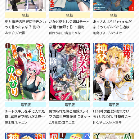
紙版
紙版
紙版
剣と魔法の世界に行きたい
かかと落とし令嬢はチート
おっさんはうぜぇぇぇんだ
って言ったよな？ 剣の魔
な踵で無双する ～魔物を
よ！ってギルドから追放し
法じゃなくてさ？ ～ギフト
即死させて楽しんでいた
たくせに、後から復帰要請
おやずり
六轟
餅西うまし
青空あかな
羽鳥ぴよこ
おうすけ
「剣魔法」でゲーム世界を美
ら、私を追放した実家が崩
を出されても遅い。最高の
少女たちと駆け抜ける～
壊しました～（１）
仲間と出会った俺はこっち
で最強を目指す！（５）
電子版
電子版
電子版
チートスキルを手に入れた
裏切られた俺と魔紋スレイ
「《邪神の血》が流れてい
俺、異世界で稼いだ金を元
ブの異世界冒険譚 コミック
る」と言われ、神聖教会を
に日本の田舎でのんびり過
版 （1）
追放された神父です。 ～理
茨木野
シャニン
ムラ黒江
葉月二三
KK
チェンカ
氷室雫
ごします。 コミック版（分冊
不尽な理由で教会を追い出
版）
されたら、信仰対象の女神
様も一緒についてきちゃい