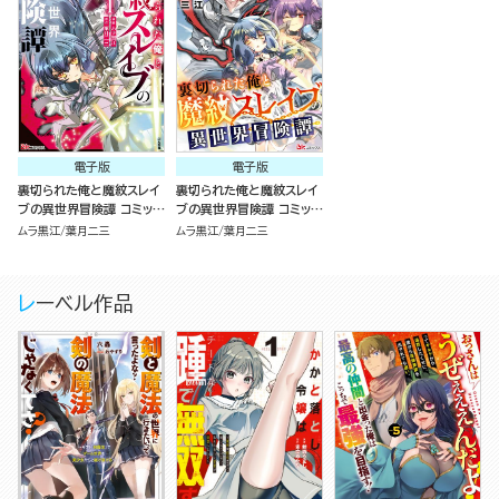
電子版
電子版
裏切られた俺と魔紋スレイ
裏切られた俺と魔紋スレイ
ブの異世界冒険譚 コミック
ブの異世界冒険譚 コミック
版 （1）
版（分冊版）
ムラ黒江
葉月二三
ムラ黒江
葉月二三
レーベル作品