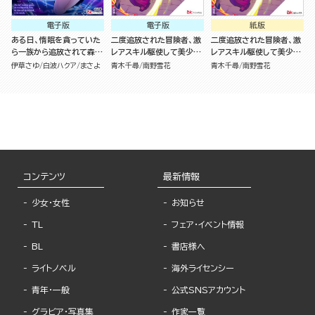
電子版
電子版
紙版
ある日、惰眠を貪っていた
二度追放された冒険者、激
二度追放された冒険者、激
ら一族から追放されて森に
レアスキル駆使して美少女
レアスキル駆使して美少女
捨てられました そのまま
軍団を育成中！ コミック版
軍団を育成中！（７）
伊草さゆ
白波ハクア
まさよ
青木千尋
南野雪花
青木千尋
南野雪花
寝てたら周りが勝手に魔物
（7）
の国を作ってたけど、私は
気にせず今日も眠ります
コミック版 （6）
コンテンツ
最新情報
少女・女性
お知らせ
TL
フェア・イベント情報
BL
書店様へ
ライトノベル
海外ライセンシー
青年・一般
公式SNSアカウント
グラビア・写真集
作家一覧