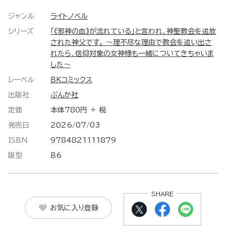
ジャンル
ライトノベル
シリーズ
「《邪神の血》が流れている」と言われ、神聖教会を追放
された神父です。 ～理不尽な理由で教会を追い出さ
れたら、信仰対象の女神様も一緒についてきちゃいま
した～
レーベル
BKコミックス
出版社
ぶんか社
定価
本体780円 ＋ 税
発売日
2026/07/03
ISBN
9784821111879
版型
B6
SHARE
お気に入り登録