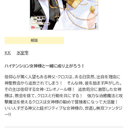
紙版
KK
氷室雫
ハイテンション女神様と一緒に成り上がろう！
信仰心が篤く人望もある神父・クロスは、ある日突然、出自を理由に
神聖教会から追放されてしまう！ そんな時、彼を励ます声がした。
その主は信仰する女神・エレオノール様！ 追放処分に激怒した女神
様は、教会を捨て、クロスと行動を共にする！ 強力な治癒魔法と攻
撃魔法を使えるクロスは女神様の勧めで冒険者になって大活躍！
いい人すぎる神父と超ポジティブな女神様の、世直し無双ファンタジ
ー!!