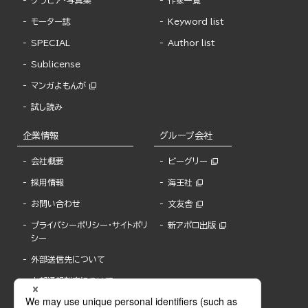
グラビア・写真集
作家一覧
モーター誌
Keyword list
SPECIAL
Author list
Sublicense
マンガよもんが
試し読み
企業情報
グループ会社
会社概要
ビーグリー
採用情報
海王社
お問い合わせ
文友舎
プライバシーポリシー・サイトポリ
新アポロ出版
シー
外部送信先について
内部通報制度について