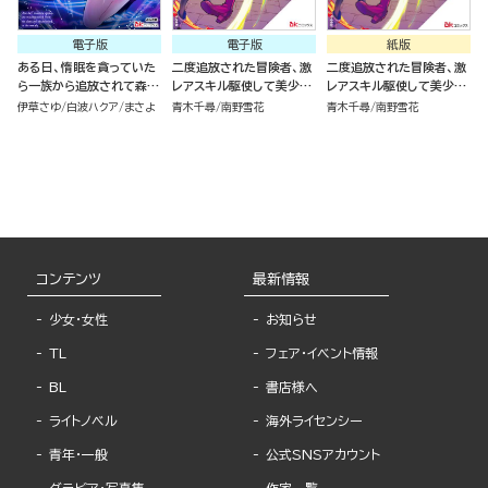
電子版
電子版
紙版
ある日、惰眠を貪っていた
二度追放された冒険者、激
二度追放された冒険者、激
ら一族から追放されて森に
レアスキル駆使して美少女
レアスキル駆使して美少女
捨てられました そのまま
軍団を育成中！ コミック版
軍団を育成中！（７）
伊草さゆ
白波ハクア
まさよ
青木千尋
南野雪花
青木千尋
南野雪花
寝てたら周りが勝手に魔物
（7）
の国を作ってたけど、私は
気にせず今日も眠ります
コミック版 （6）
コンテンツ
最新情報
少女・女性
お知らせ
TL
フェア・イベント情報
BL
書店様へ
ライトノベル
海外ライセンシー
青年・一般
公式SNSアカウント