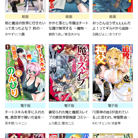
紙版
紙版
紙版
剣と魔法の世界に行きたい
かかと落とし令嬢はチート
おっさんはうぜぇぇぇんだ
って言ったよな？ 剣の魔
な踵で無双する ～魔物を
よ！ってギルドから追放し
法じゃなくてさ？ ～ギフト
即死させて楽しんでいた
たくせに、後から復帰要請
おやずり
六轟
餅西うまし
青空あかな
羽鳥ぴよこ
おうすけ
「剣魔法」でゲーム世界を美
ら、私を追放した実家が崩
を出されても遅い。最高の
少女たちと駆け抜ける～
壊しました～（１）
仲間と出会った俺はこっち
で最強を目指す！（５）
電子版
電子版
電子版
チートスキルを手に入れた
裏切られた俺と魔紋スレイ
「《邪神の血》が流れてい
俺、異世界で稼いだ金を元
ブの異世界冒険譚 コミック
る」と言われ、神聖教会を
に日本の田舎でのんびり過
版 （1）
追放された神父です。 ～理
茨木野
シャニン
ムラ黒江
葉月二三
KK
チェンカ
氷室雫
ごします。 コミック版（分冊
不尽な理由で教会を追い出
版）
されたら、信仰対象の女神