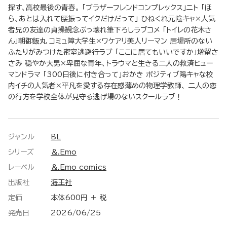
探す、高校最後の青春。 「ブラザーフレンドコンプレックス」ニト 「ほ
ら、あとは入れて腰振ってイクだけだって」 ひねくれ元陰キャ×人気
者兄の友達の貞操観念ぶっ壊れ筆下ろしラブコメ 「トイレの花木さ
ん」朝御飯丸 コミュ障大学生×ワケアリ美人リーマン 居場所のない
ふたりがみつけた密室逃避行ラブ 「ここに居てもいいですか」増留さ
さみ 穏やか大男×卑屈な青年、トラウマと生きる二人の救済ヒュー
マンドラマ 「300日後に付き合って」おかき ポジティブ陽キャな校
内イチの人気者×平凡を愛する存在感薄めの物理学教師、 二人の恋
の行方を学校全体が見守る逃げ場のないスクールラブ！
ジャンル
BL
シリーズ
＆.Emo
レーベル
＆.Emo comics
出版社
海王社
定価
本体600円 ＋ 税
発売日
2026/06/25