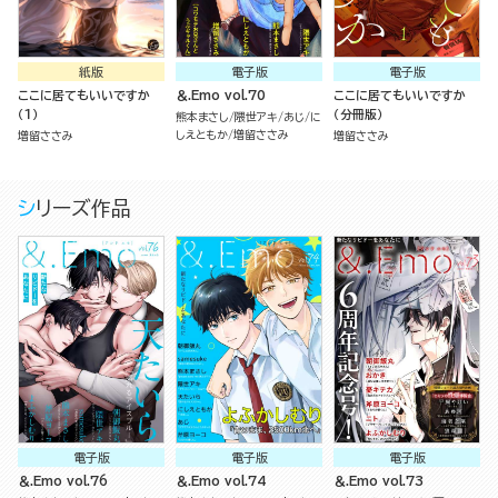
紙版
電子版
電子版
ここに居てもいいですか
＆.Emo vol.70
ここに居てもいいですか
（１）
（分冊版）
熊本まさし
隈世アキ
あじ
に
しえともか
増留ささみ
増留ささみ
増留ささみ
シリーズ作品
電子版
電子版
電子版
＆.Emo vol.76
＆.Emo vol.74
＆.Emo vol.73