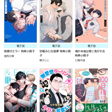
電子版
電子版
電子版
相愛のエラー 特典小冊子
甘噛みと白昼夢 特典小冊
鳴かぬ蛍は青に焦がれる
子
特典小冊子
里西立樺
螺子じじ
仁嶋中道