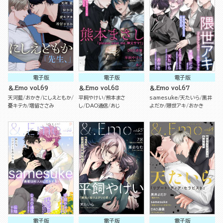
電子版
電子版
電子版
＆.Emo vol.69
＆.Emo vol.68
＆.Emo vol.67
天河藍
おかき
にしえともか
平飼やけい
熊本まさ
samesuke
天たいら
黒井
憂キテカ
増留ささみ
し
DAO通信
あじ
よだか
隈世アキ
おかき
電子版
電子版
電子版