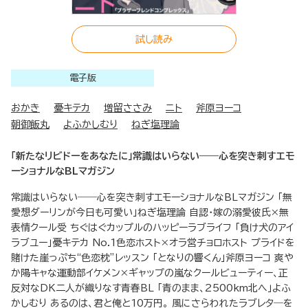
試し読み
電子版
おかき
憂キテカ
増留ささみ
ニト
斧原ヨーコ
朝御飯丸
よふかしむり
ねぎ塩理論
「新たなリビドーをあなたに」常識はいらない――心を突き刺すエモ
ーショナルなBLマガジン
常識はいらない――心を突き刺すエモーショナルなBLマガジン 「無
愛想ダーリンが今日も可愛い」ねぎ塩理論 自認・嫁の溺愛彼氏×無
表情クール受 ちぐはぐカップルのハッピーラブライフ 「負け犬のアイ
ラブユー」憂キテカ No.1色恋ホスト×オラ営チョロホスト プライドを
賭けた崖っぷち“色恋枕”レッスン 「となりの響くん」斧原ヨーコ 爽や
か陽キャな運動部イケメン×ギャップの嵐なクールビューティー、正
反対なDK二人が織りなす青春BL 「青のまま、2500km北へ」よふ
かしむり あるのは、君と俺と10万円。 風にさらわれたラブレタ―を