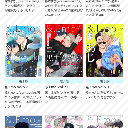
熊本まさし
samesuke
天
熊本まさし
samesuke
天
平飼やけい
おかき
憂キテ
たいら
隈世アキ
斧原ヨーコ
たいら
隈世アキ
あじ
にしえ
カ
ニト
斧原ヨーコ
朝御飯
朝御飯丸
よふかしむり
ともか
斧原ヨーコ
朝御飯丸
丸
よふかしむり
あゆ河
海
よふかしむり
老之尾
狼森圓
電子版
電子版
電子版
＆.Emo vol.72
＆.Emo vol.71
＆.Emo vol.70
熊本まさし
samesuke
天
黒井よだか
おかき
憂キテ
熊本まさし
隈世アキ
あじ
に
たいら
隈世アキ
あじ
にしえ
カ
増留ささみ
ニト
斧原ヨー
しえともか
増留ささみ
ともか
斧原ヨーコ
朝御飯丸
コ
よふかしむり