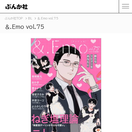
ぶんか社TOP
BL
＆.Emo vol.75
＆.Emo vol.75