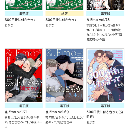
電子版
紙版
電子版
300日後に付き合って
300日後に付き合って
＆.Emo vol.73
おかき
おかき
平飼やけい
おかき
憂キテ
カ
ニト
斧原ヨーコ
朝御飯
丸
よふかしむり
あゆ河
海
老之尾
狼森圓
電子版
電子版
電子版
＆.Emo vol.71
＆.Emo vol.69
300日後に付き合って（分
冊版）
黒井よだか
おかき
憂キテ
天河藍
おかき
にしえともか
カ
増留ささみ
ニト
斧原ヨー
憂キテカ
増留ささみ
おかき
コ