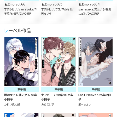
＆.Emo vol.66
＆.Emo vol.65
＆.Emo vol.64
平飼やけい
samesuke
千
平飼やけい
7区
革命なむ
samesuke
天たいら
黒井
年藍乃
伝地
DAO通信
天たいら
よだか
DAO通信
レーベル作品
電子版
電子版
電子版
雨の果てを夢に見る 特典
ナンバーワンの彼氏 特典
Last Heaven 特典小冊
小冊子
小冊子
子
かれい煮太郎
あめのジジ
熊本まさし