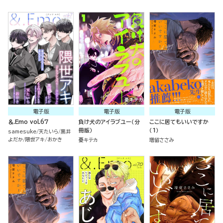
電子版
電子版
電子版
＆.Emo vol.67
負け犬のアイラブユー（分
ここに居てもいいですか
冊版）
（1）
samesuke
天たいら
黒井
よだか
隈世アキ
おかき
憂キテカ
増留ささみ