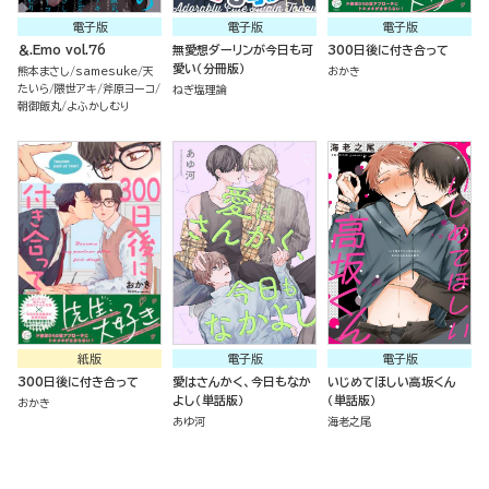
電子版
電子版
電子版
＆.Emo vol.76
無愛想ダーリンが今日も可
300日後に付き合って
愛い（分冊版）
熊本まさし
samesuke
天
おかき
たいら
隈世アキ
斧原ヨーコ
ねぎ塩理論
朝御飯丸
よふかしむり
紙版
電子版
電子版
300日後に付き合って
愛はさんかく、今日もなか
いじめてほしい高坂くん
よし（単話版）
（単話版）
おかき
あゆ河
海老之尾