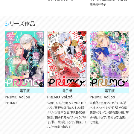
編集部
琴子
シリーズ作品
電子版
電子版
電子版
PRIMO Vol.58
PRIMO Vol.56
PRIMO Vol.55
PRIMO
朱野りりん
七月タミカ
310
吉良悠
七月タミカ
310
紡
へや
天野なえ
紡木すあ
陸
木すあ
オイナツ
PRIMO編
斗いく
猫宮なお
PRIMO編
集部
クレイン
踊る毒林檎
琴
集部
柚子れもん
クレイン
琴
子
高川ろす
あららぎ蒼史
子
柊一葉
高川ろす
柚原テイ
七瀬紅
ル
七瀬紅
山吹子