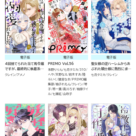
電子版
電子版
電子版
4回捨てられた当て馬令嬢
PRIMO Vol.56
聖女様の逆ハーレムからあ
ですが、最終的に執着系王
ぶれた騎士様に熱烈に求愛
朱野りりん
七月タミカ
310
太子に溺愛されました（単
されている件 （3）
へや
天野なえ
紡木すあ
陸
クレイン
アメノ
七月タミカ
クレイン
話版）
斗いく
猫宮なお
PRIMO編
集部
柚子れもん
クレイン
琴
子
柊一葉
高川ろす
柚原テイ
ル
七瀬紅
山吹子