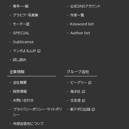
青年・一般
公式SNSアカウント
グラビア・写真集
作家一覧
モーター誌
Keyword list
SPECIAL
Author list
Sublicense
マンガよもんが
試し読み
企業情報
グループ会社
会社概要
ビーグリー
採用情報
海王社
お問い合わせ
文友舎
プライバシーポリシー・サイトポリ
新アポロ出版
シー
外部送信先について