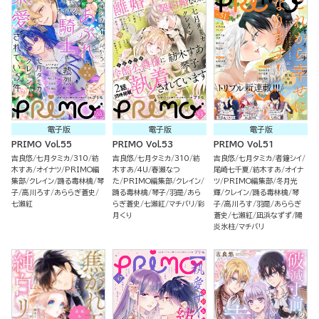
電子版
電子版
電子版
PRIMO Vol.55
PRIMO Vol.53
PRIMO Vol.51
吉良悠
七月タミカ
310
紡
吉良悠
七月タミカ
310
紡
吉良悠
七月タミカ
者鐘シイ
木すあ
オイナツ
PRIMO編
木すあ
4U
春瀬なつ
尾崎七千夏
紡木すあ
オイナ
集部
クレイン
踊る毒林檎
琴
た
PRIMO編集部
クレイン
ツ
PRIMO編集部
冬月光
子
高川ろす
あららぎ蒼史
踊る毒林檎
琴子
羽是
あら
輝
クレイン
踊る毒林檎
琴
七瀬紅
らぎ蒼史
七瀬紅
マチバリ
彩
子
高川ろす
羽是
あららぎ
月くり
蒼史
七瀬紅
凪浜なずず
陽
炎氷柱
マチバリ