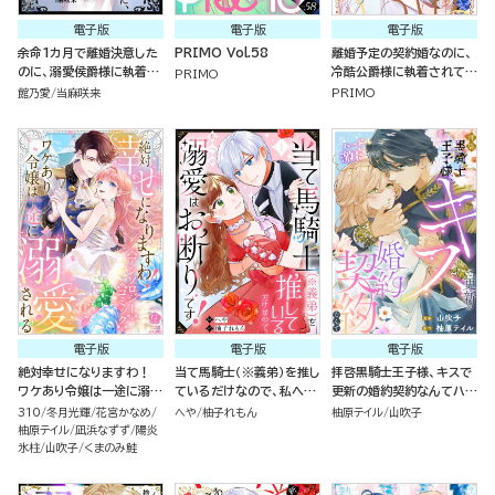
電子版
電子版
電子版
余命1カ月で離婚決意した
PRIMO Vol.58
離婚予定の契約婚なのに、
のに、溺愛侯爵様に執着さ
冷酷公爵様に執着されてい
PRIMO
れて困ってます（単話版）
ます （5）
館乃愛
当麻咲来
PRIMO
電子版
電子版
電子版
絶対幸せになりますわ！
当て馬騎士（※義弟）を推し
拝啓黒騎士王子様、キスで
ワケあり令嬢は一途に溺愛
ているだけなので、私への
更新の婚約契約なんてハー
される アンソロジーコミッ
溺愛はお断りです！（分冊
ドル激高です！（単話版）
310
冬月光輝
花宮かなめ
へや
柚子れもん
柚原テイル
山吹子
ク
版）
柚原テイル
凪浜なずず
陽炎
氷柱
山吹子
くまのみ鮭