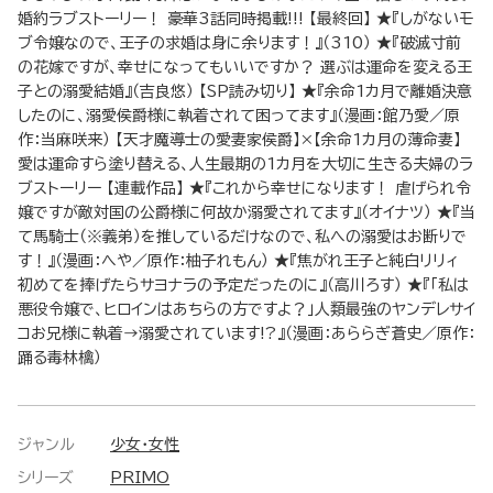
婚約ラブストーリー！ 豪華3話同時掲載!!! 【最終回】 ★『しがないモ
ブ令嬢なので、王子の求婚は身に余ります！』（310） ★『破滅寸前
の花嫁ですが、幸せになってもいいですか？ 選ぶは運命を変える王
子との溺愛結婚』（吉良悠） 【SP読み切り】 ★『余命1カ月で離婚決意
したのに、溺愛侯爵様に執着されて困ってます』（漫画：館乃愛／原
作：当麻咲来） 【天才魔導士の愛妻家侯爵】×【余命1カ月の薄命妻】
愛は運命すら塗り替える、人生最期の1カ月を大切に生きる夫婦のラ
ブストーリー 【連載作品】 ★『これから幸せになります！ 虐げられ令
嬢ですが敵対国の公爵様に何故か溺愛されてます』（オイナツ） ★『当
て馬騎士（※義弟）を推しているだけなので、私への溺愛はお断りで
す！』（漫画：へや／原作：柚子れもん） ★『焦がれ王子と純白リリィ
初めてを捧げたらサヨナラの予定だったのに』（高川ろす） ★『「私は
悪役令嬢で、ヒロインはあちらの方ですよ？」人類最強のヤンデレサイ
コお兄様に執着→溺愛されています!?』（漫画：あららぎ蒼史／原作：
踊る毒林檎）
ジャンル
少女・女性
シリーズ
PRIMO