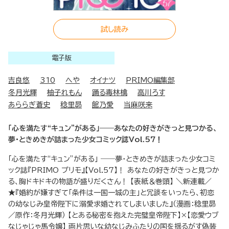
試し読み
電子版
吉良悠
310
へや
オイナツ
PRIMO編集部
冬月光輝
柚子れもん
踊る毒林檎
高川ろす
あららぎ蒼史
稔里昴
館乃愛
当麻咲来
「心を満たす“キュン”がある」――あなたの好きがきっと見つかる、
夢・ときめきが詰まった少女コミック誌Vol.57！
「心を満たす“キュン”がある」 ――夢・ときめきが詰まった少女コミ
ック誌『PRIMO プリモ』【Vol.57】！ あなたの好きがきっと見つか
る、胸ドキドキの物語が盛りだくさん！ 【表紙＆巻頭】 ＼新連載／
★『婚約が嫌すぎて「条件は一国一城の主」と冗談をいったら、初恋
の幼なじみ皇帝陛下に溺愛求婚されてしまいました』（漫画：稔里昴
／原作：冬月光輝） 【とある秘密を抱えた完璧皇帝陛下】×【恋愛ウブ
なじゃじゃ馬令嬢】 両片思いな幼なじみふたりの国を揺るがす偽装