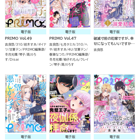
電子版
電子版
電子版
PRIMO Vol.49
PRIMO Vol.47
破滅寸前の花嫁ですが、幸
せになってもいいですか？
吉良悠
310
紡木すあ
オイナ
吉良悠
七月タミカ
310
へ
選ぶは運命を変える王子と
ツ
甘夏テン
PRIMO編集部
や
紡木すあ
4U
甘夏テン
吉良悠
の溺愛結婚 （1）
冬月光輝
琴子
高川ろ
春瀬なつた
PRIMO編集部
す
Disai
冬月光輝
柚子れもん
クレイ
ン
琴子
高川ろす
電子版
電子版
電子版