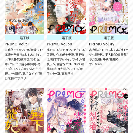
電子版
電子版
電子版
PRIMO Vol.51
PRIMO Vol.50
PRIMO Vol.49
吉良悠
七月タミカ
者鐘シイ
朱野りりん
七月タミカ
310
吉良悠
310
紡木すあ
オイナ
尾崎七千夏
紡木すあ
オイナ
者鐘シイ
尾崎七千夏
天野な
ツ
甘夏テン
PRIMO編集部
ツ
PRIMO編集部
冬月光
え
紡木すあ
オイナツ
4U
甘
冬月光輝
琴子
高川ろ
輝
クレイン
踊る毒林檎
琴
夏テン
猫宮なお
PRIMO編
す
Disai
子
高川ろす
羽是
あららぎ
集部
冬月光輝
クレイン
琴
蒼史
七瀬紅
凪浜なずず
陽
子
柊一葉
高川ろす
炎氷柱
マチバリ