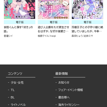
電子版
電子版
電子版
妖怪くんと探す「好き」の
遊び人公爵をただ更生させ
冷徹王子との子作り婚に絶
話。
るはずが、なぜか溺愛され
望していましたが、今幸せ
ています（単話版）
です。（単話版）
者鐘シイ
柚原テイル
nagi
森田りょう
此林ミサ
コンテンツ
最新情報
少女・女性
お知らせ
TL
フェア・イベント情報
BL
書店様へ
ライトノベル
海外ライセンシー