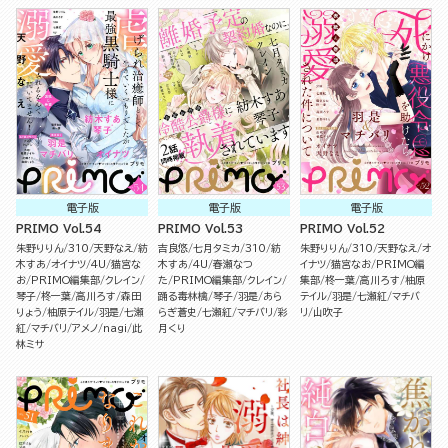
電子版
電子版
電子版
PRIMO Vol.54
PRIMO Vol.53
PRIMO Vol.52
朱野りりん
310
天野なえ
紡
吉良悠
七月タミカ
310
紡
朱野りりん
310
天野なえ
オ
木すあ
オイナツ
4U
猫宮な
木すあ
4U
春瀬なつ
イナツ
猫宮なお
PRIMO編
お
PRIMO編集部
クレイン
た
PRIMO編集部
クレイン
集部
柊一葉
高川ろす
柚原
琴子
柊一葉
高川ろす
森田
踊る毒林檎
琴子
羽是
あら
テイル
羽是
七瀬紅
マチバ
りょう
柚原テイル
羽是
七瀬
らぎ蒼史
七瀬紅
マチバリ
彩
リ
山吹子
紅
マチバリ
アメノ
nagi
此
月くり
林ミサ