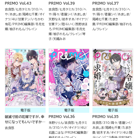
PRIMO Vol.43
PRIMO Vol.39
PRIMO Vol.37
吉良悠
七月タミカ
310
へ
吉良悠
七月タミカ
310
へ
吉良悠
七月タミカ
310
へ
や
あましま
尾崎七千夏
オイ
や
蒔々
者鐘シイ
あましま
や
蒔々
者鐘シイ
あましま
ナツ
4U
甘夏テン
いちかわ
天野なえ
紡木すあ
オイナツ
尾崎七千夏
たまき
有花
PRIMO編集部
冬月光
甘夏テン
陸斗いく
西野まほ
棗
PRIMO編集部
柚子れも
輝
柚子れもん
クレイン
ろ
PRIMO編集部
冬月光
ん
クレイン
輝
柚子れもん
クレイン
琴
子
天織みお
電子版
電子版
電子版
破滅寸前の花嫁ですが、幸
PRIMO Vol.36
PRIMO Vol.35
せになってもいいですか？
朱野りりん
吉良悠
七月タミ
吉良悠
310
蒔々
者鐘シイ
選ぶは運命を変える王子と
カ
310
へや
オイナツ
4U
あましま
尾崎七千夏
たまき
吉良悠
の溺愛結婚（分冊版）
石蕗こはな
PRIMO編集部
棗
紡木すあ
オイナツ
4U
陸
柚子れもん
クレイン
斗いく
バニラ梨央
PRIMO