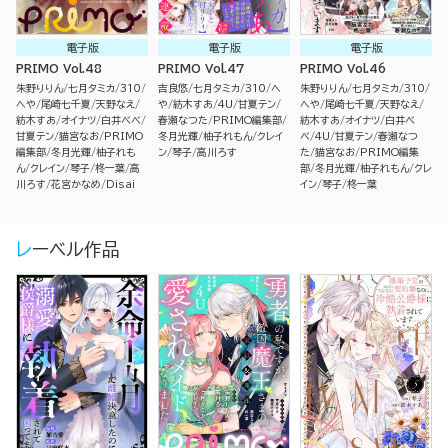
電子版
電子版
電子版
PRIMO Vol.48
PRIMO Vol.47
PRIMO Vol.46
朱野りりん
七月タミカ
310
吉良悠
七月タミカ
310
へ
朱野りりん
七月タミカ
310
へや
尾崎七千夏
天野なえ
や
紡木すあ
4U
甘夏テン
へや
尾崎七千夏
天野なえ
紡木すあ
オイナツ
白井べべ
春瀬なつた
PRIMO編集部
紡木すあ
オイナツ
白井べ
甘夏テン
猫宮なお
PRIMO
冬月光輝
柚子れもん
クレイ
べ
4U
甘夏テン
春瀬なつ
編集部
冬月光輝
柚子れも
ン
琴子
高川ろす
た
猫宮なお
PRIMO編集
ん
クレイン
琴子
柊一葉
高
部
冬月光輝
柚子れもん
クレ
川ろす
花宮かなめ
Disai
イン
琴子
柊一葉
レーベル作品