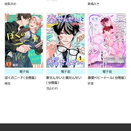
桃梨あめ
夏嶋みき
電子版
電子版
電子版
ぼくのニーナ（分冊版）
秦せんせいと梶せんせい
暴愛ベビードール（分冊版）
（分冊版）
檜吉
安里
泡山わわ