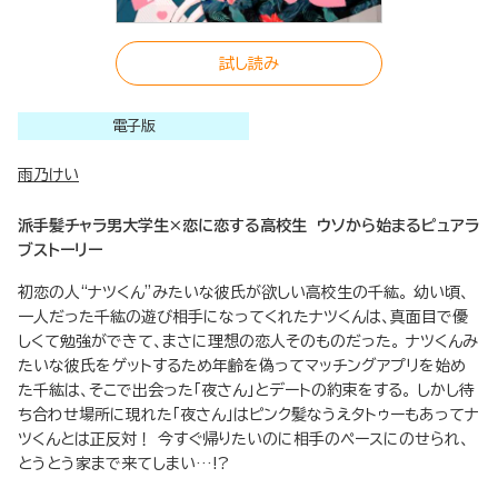
試し読み
電子版
雨乃けい
派手髪チャラ男大学生×恋に恋する高校生 ウソから始まるピュアラ
ブストーリー
初恋の人“ナツくん”みたいな彼氏が欲しい高校生の千紘。 幼い頃、
一人だった千紘の遊び相手になってくれたナツくんは、真面目で優
しくて勉強ができて、まさに理想の恋人そのものだった。 ナツくんみ
たいな彼氏をゲットするため年齢を偽ってマッチングアプリを始め
た千紘は、そこで出会った「夜さん」とデートの約束をする。 しかし待
ち合わせ場所に現れた「夜さん」はピンク髪なうえタトゥーもあってナ
ツくんとは正反対！ 今すぐ帰りたいのに相手のペースにのせられ、
とうとう家まで来てしまい…!?