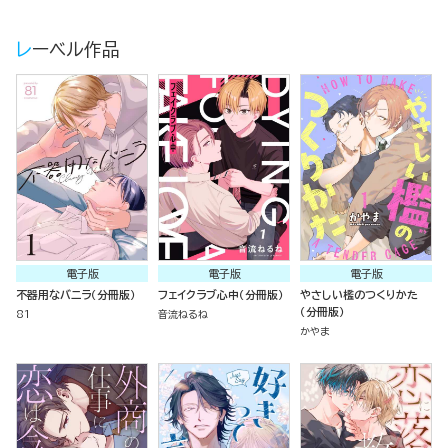
レーベル作品
電子版
電子版
電子版
不器用なバニラ（分冊版）
フェイクラブ心中（分冊版）
やさしい檻のつくりかた
（分冊版）
81
音流ねるね
かやま