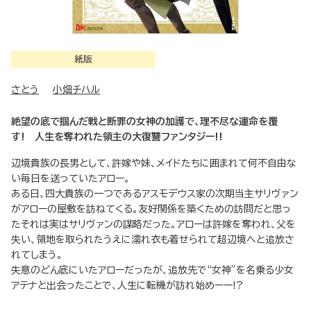
紙版
さとう
小畑チハル
絶望の底で掴んだ戦と断罪の女神の加護で、理不尽な運命を覆
す! 人生を奪われた領主の大復讐ファンタジー!!
辺境貴族の長男として、許嫁や妹、メイドたちに囲まれて何不自由な
い毎日を送っていたアロー。
ある日、四大貴族の一つであるアスモデウス家の次期当主サリヴァン
がアローの屋敷を訪ねてくる。友好関係を築くための訪問だと思っ
たそれは実はサリヴァンの謀略だった。アローは許嫁を奪われ、父を
失い、領地を取られたうえに濡れ衣も着せられて超辺境へと追放さ
れてしまう。
失意のどん底にいたアローだったが、追放先で“女神”を名乗る少女
アテナと出会ったことで、人生に転機が訪れ始めーー!?