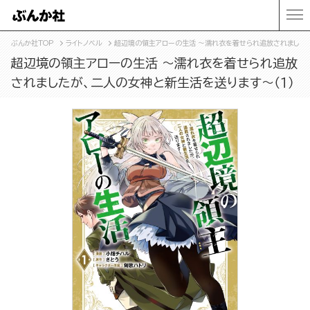
ぶんか社TOP
ライトノベル
超辺境の領主アローの生活 ～濡れ衣を着せられ追放されましたが
超辺境の領主アローの生活 ～濡れ衣を着せられ追放
されましたが、二人の女神と新生活を送ります～（１）