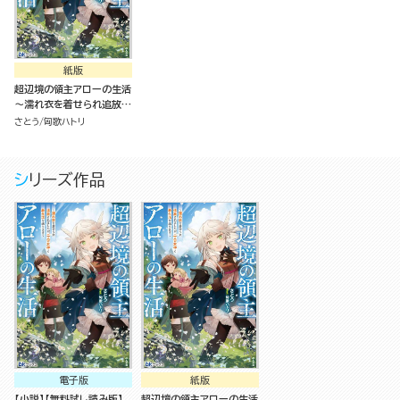
紙版
超辺境の領主アローの生活
～濡れ衣を着せられ追放さ
れましたが、二人の女神と
さとう
匈歌ハトリ
新生活を送ります～
シリーズ作品
電子版
紙版
【小説】【無料試し読み版】
超辺境の領主アローの生活