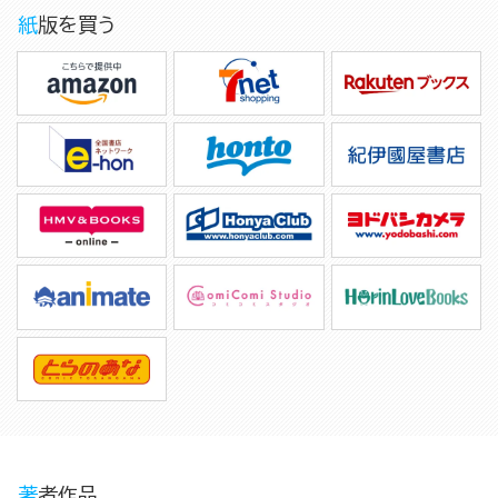
紙版を買う
著者作品