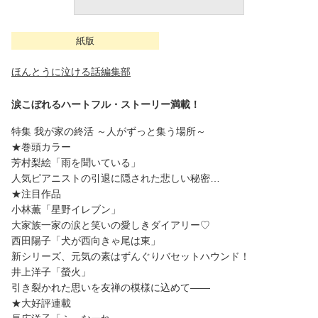
紙版
ほんとうに泣ける話編集部
涙こぼれるハートフル・ストーリー満載！
特集 我が家の終活 ～人がずっと集う場所～
★巻頭カラー
芳村梨絵「雨を聞いている」
人気ピアニストの引退に隠された悲しい秘密…
★注目作品
小林薫「星野イレブン」
大家族一家の涙と笑いの愛しきダイアリー♡
西田陽子「犬が西向きゃ尾は東」
新シリーズ、元気の素はずんぐりバセットハウンド！
井上洋子「螢火」
引き裂かれた思いを友禅の模様に込めて――
★大好評連載