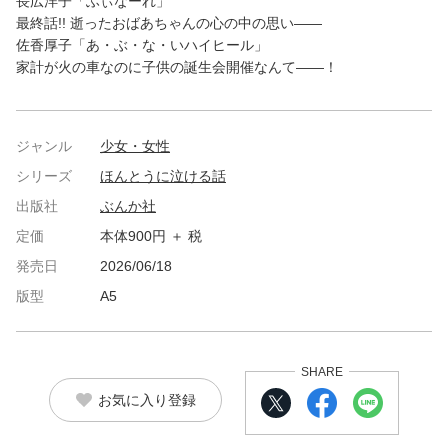
長広洋子「ふぃなーれ」
最終話!! 逝ったおばあちゃんの心の中の思い――
佐香厚子「あ・ぶ・な・いハイヒール」
家計が火の車なのに子供の誕生会開催なんて――！
ジャンル
少女・女性
シリーズ
ほんとうに泣ける話
出版社
ぶんか社
定価
本体900円 ＋ 税
発売日
2026/06/18
版型
A5
SHARE
お気に入り登録