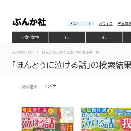
オフィス
三角関
人気キーワード
少女・女性
TL
BL
ぶんか社TOP
「ほんとうに泣ける話」の検索結果一覧
「ほんとうに泣ける話」の検索結
12件
検索結果