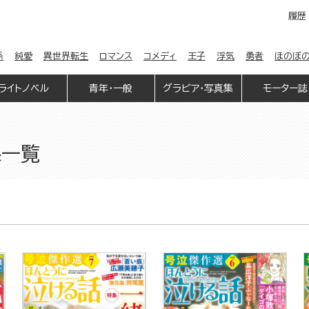
履歴
係
純愛
異世界転生
ロマンス
コメディ
王子
浮気
勇者
ほのぼ
ライトノベル
青年・一般
グラビア・写真集
モーター誌
果一覧