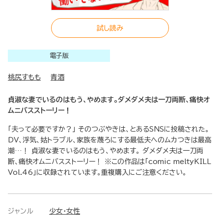
試し読み
電子版
桃尻すもも
青酒
貞淑な妻でいるのはもう、やめます。ダメダメ夫は一刀両断、痛快オ
ムニバスストーリー！
「夫って必要ですか？」 そのつぶやきは、とあるSNSに投稿された。
DV、浮気、姑トラブル、家族を蔑ろにする最低夫へのムカつきは最高
潮…！ 貞淑な妻でいるのはもう、やめます。 ダメダメ夫は一刀両
断、痛快オムニバスストーリー！ ※この作品は「comic meltyKILL
Vol.46」に収録されています。重複購入にご注意ください。
ジャンル
少女・女性