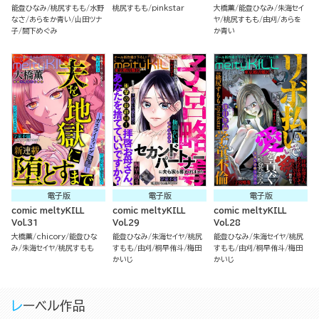
能登ひなみ
桃尻すもも
水野
桃尻すもも
pinkstar
大橋薫
能登ひなみ
朱海セイ
なさ
あらをか青い
山田ツナ
ヤ
桃尻すもも
由刈
あらを
子
間下めぐみ
か青い
電子版
電子版
電子版
comic meltyKILL
comic meltyKILL
comic meltyKILL
Vol.31
Vol.29
Vol.28
大橋薫
chicory
能登ひな
能登ひなみ
朱海セイヤ
桃尻
能登ひなみ
朱海セイヤ
桃尻
み
朱海セイヤ
桃尻すもも
すもも
由刈
桐早侑斗
梅田
すもも
由刈
桐早侑斗
梅田
かいじ
かいじ
レーベル作品