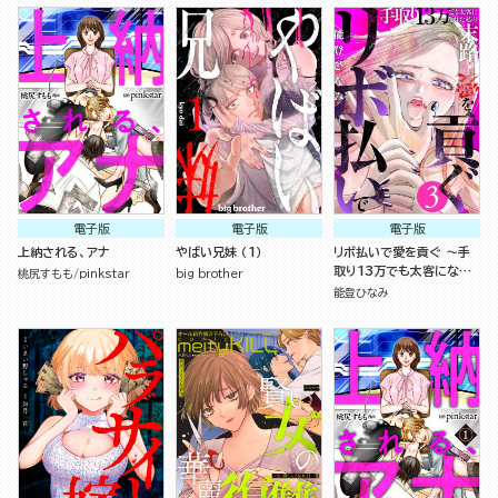
電子版
電子版
電子版
上納される、アナ
やばい兄妹 （1）
リボ払いで愛を貢ぐ ～手
取り13万でも太客になれ
桃尻すもも
pinkstar
big brother
た私の末路～ （3）
能登ひなみ