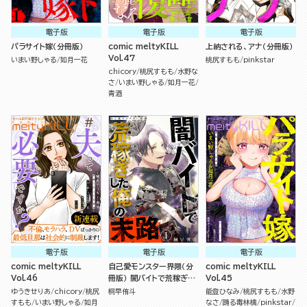
電子版
電子版
電子版
パラサイト嫁（分冊版）
comic meltyKILL
上納される、アナ（分冊版）
Vol.47
いまい野しゃる
如月一花
桃尻すもも
pinkstar
chicory
桃尻すもも
水野な
さ
いまい野しゃる
如月一花
青酒
電子版
電子版
電子版
comic meltyKILL
自己愛モンスター界隈（分
comic meltyKILL
Vol.46
冊版） 闇バイトで荒稼ぎし
Vol.45
た俺の末路
ゆうきせりあ
chicory
桃尻
桐早侑斗
能登ひなみ
桃尻すもも
水野
すもも
いまい野しゃる
如月
なさ
踊る毒林檎
pinkstar