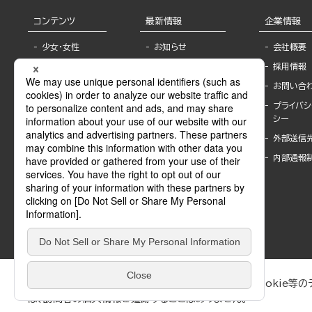
コンテンツ
最新情報
企業情報
少女・女性
お知らせ
会社概要
TL
フェア・イベント情
採用情報
報
BL
お問い合
書店様へ
ライトノベル
プライバシ
海外ライセンシー
シー
青年・一般
公式SNSアカウ
外部送信
グラビア・写真
ント
集
内部通報
作家一覧
モーター誌
Keyword list
SPECIAL
Author list
Sublicense
マンガよもん
が
試し読み
ぶんか社が運営するサイトでは、利便性向上のためにCookie等のデ
は、訪問者の個人情報を追跡することはありません。