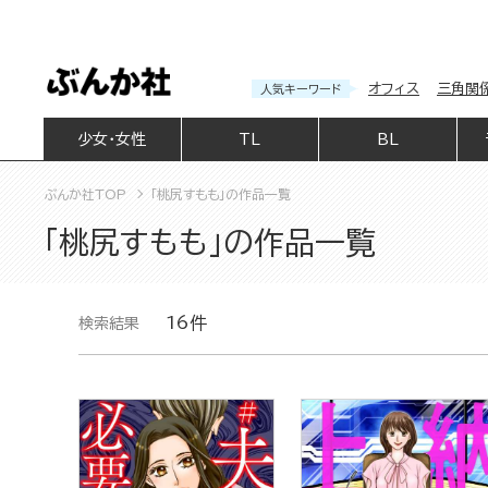
オフィス
三角関
人気キーワード
少女・女性
TL
BL
ぶんか社TOP
「桃尻すもも」の作品一覧
「桃尻すもも」の作品一覧
16件
検索結果