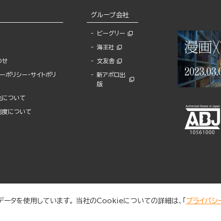
グループ会社
ビーグリー
海王社
わせ
文友舎
ーポリシー・サイトポリ
新アポロ出
版
先について
制度について
ータを使用しています。 当社のCookieについての詳細は、「
プライバシ