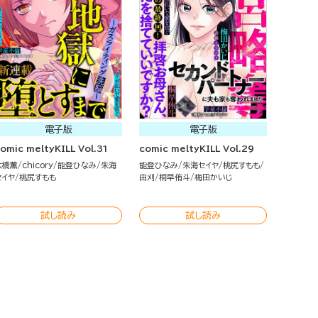
電子版
電子版
omic meltyKILL Vol.31
comic meltyKILL Vol.29
大橋薫
chicory
能登ひなみ
朱海
能登ひなみ
朱海セイヤ
桃尻すもも
セイヤ
桃尻すもも
由刈
桐早侑斗
梅田かいじ
試し読み
試し読み