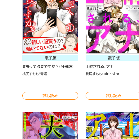
電子版
電子版
#夫って必要ですか？（分冊版）
上納される、アナ
桃尻すもも
青酒
桃尻すもも
pinkstar
試し読み
試し読み