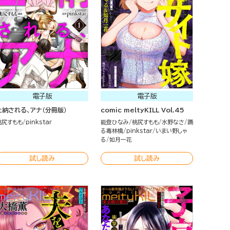
電子版
電子版
上納される、アナ（分冊版）
comic meltyKILL Vol.45
桃尻すもも
pinkstar
能登ひなみ
桃尻すもも
水野なさ
踊
る毒林檎
pinkstar
いまい野しゃ
る
如月一花
試し読み
試し読み