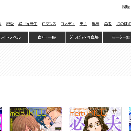
履歴
係
純愛
異世界転生
ロマンス
コメディ
王子
浮気
勇者
ほのぼ
ライトノベル
青年・一般
グラビア・写真集
モーター誌