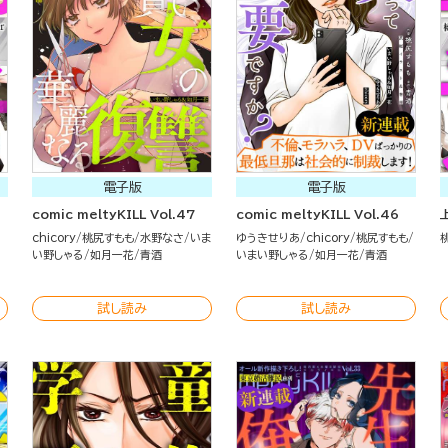
電子版
電子版
comic meltyKILL Vol.47
comic meltyKILL Vol.46
chicory
桃尻すもも
水野なさ
いま
ゆうきせりあ
chicory
桃尻すもも
い野しゃる
如月一花
青酒
いまい野しゃる
如月一花
青酒
試し読み
試し読み