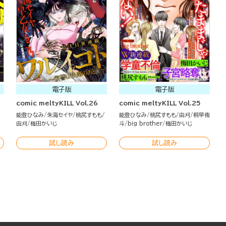
電子版
電子版
comic meltyKILL Vol.26
comic meltyKILL Vol.25
能登ひなみ
朱海セイヤ
桃尻すもも
能登ひなみ
桃尻すもも
由刈
桐早侑
由刈
梅田かいじ
斗
big brother
梅田かいじ
試し読み
試し読み