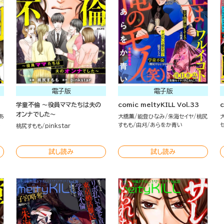
電子版
電子版
学童不倫 ～役員ママたちは夫の
comic meltyKILL Vol.33
c
オンナでした～
あ
大橋薫
能登ひなみ
朱海セイヤ
桃尻
み
すもも
由刈
あらをか青い
桃尻すもも
pinkstar
試し読み
試し読み