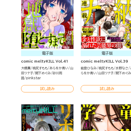
電子版
電子版
comic meltyKILL Vol.41
comic meltyKILL Vol.39
大橋薫
桃尻すもも
あらをか青い
山
能登ひなみ
桃尻すもも
水野なさ
田ツナ子
間下めぐみ
砂川雨
らをか青い
山田ツナ子
間下めぐ
路
pinkstar
試し読み
試し読み