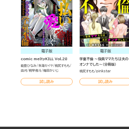
電子版
電子版
comic meltyKILL Vol.28
学童不倫 ～役員ママたちは夫の
オンナでした～（分冊版）
能登ひなみ
朱海セイヤ
桃尻すもも
由刈
桐早侑斗
梅田かいじ
桃尻すもも
pinkstar
試し読み
試し読み