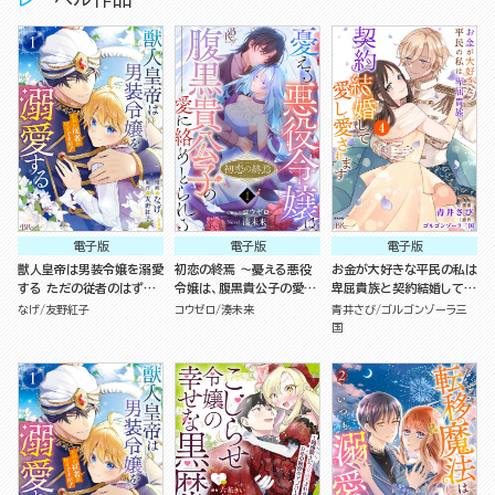
電子版
電子版
電子版
獣人皇帝は男装令嬢を溺愛
初恋の終焉 ～憂える悪役
お金が大好きな平民の私は
する ただの従者のはずで
令嬢は、腹黒貴公子の愛に
卑屈貴族と契約結婚して愛
すが！ コミック版 （1）
絡めとられる～ コミック版
し愛されます コミック版
なげ
友野紅子
コウゼロ
湊未来
青井さび
ゴルゴンゾーラ三
（分冊版）
（4）
国