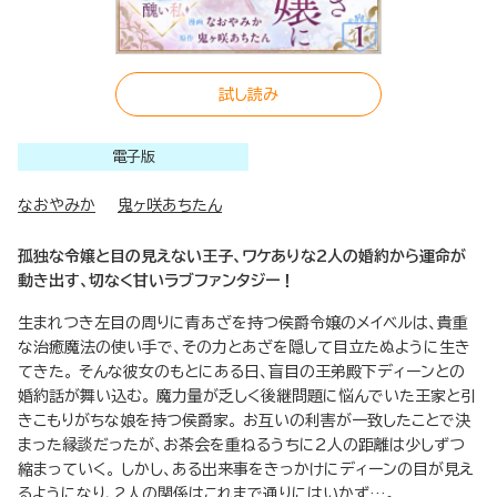
試し読み
電子版
なおやみか
鬼ヶ咲あちたん
孤独な令嬢と目の見えない王子、ワケありな2人の婚約から運命が
動き出す、切なく甘いラブファンタジー！
生まれつき左目の周りに青あざを持つ侯爵令嬢のメイベルは、貴重
な治癒魔法の使い手で、その力とあざを隠して目立たぬように生き
てきた。 そんな彼女のもとにある日、盲目の王弟殿下ディーンとの
婚約話が舞い込む。 魔力量が乏しく後継問題に悩んでいた王家と引
きこもりがちな娘を持つ侯爵家。 お互いの利害が一致したことで決
まった縁談だったが、お茶会を重ねるうちに2人の距離は少しずつ
縮まっていく。 しかし、ある出来事をきっかけにディーンの目が見え
るようになり、2人の関係はこれまで通りにはいかず…。