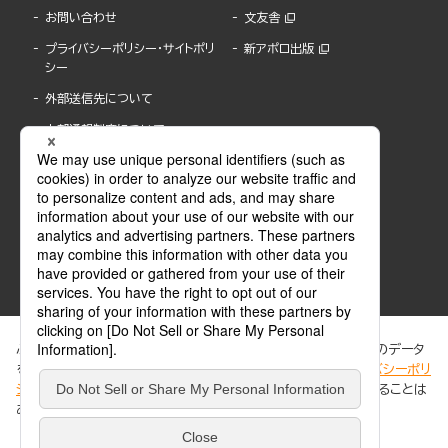
お問い合わせ
文友舎
プライバシーポリシー・サイトポリ
新アポロ出版
シー
外部送信先について
内部通報制度について
ぶんか社が運営するサイトでは、利便性向上のためにCookie等のデータ
を使用しています。 当社のCookieについての詳細は、「
プライバシーポリ
シー
」をご覧ください。当サイトでは、訪問者の個人情報を追跡することは
ABJマークは、この電子書店・電子書籍配信サービスが、著作権者からコンテンツ使用許諾を
ありません。
得た正規版配信サービスであることを示す登録商標(登録番号 第6091713号)です。
ABJマークの詳細、ABJマークを掲示しているサービスの一覧はこちら。
https://aebs.or.jp/