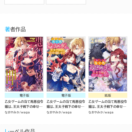
著者作品
電子版
電子版
紙版
乙女ゲームの当て馬悪役令
乙女ゲームの当て馬悪役令
乙女ゲームの当て馬悪役令
嬢は、王太子殿下の幸せを
嬢は、王太子殿下の幸せを
嬢は、王太子殿下の幸せを
願います！
願います！ コミック版
願います！（2）
なおやみか
waga
なおやみか
waga
なおやみか
waga
（3）
レーベル作品