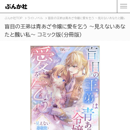
ぶんか社TOP
ライトノベル
盲目の王弟は青あざ令嬢に愛を乞う ～見えないあなたと醜い私～
盲目の王弟は青あざ令嬢に愛を乞う ～見えないあな
たと醜い私～ コミック版（分冊版）