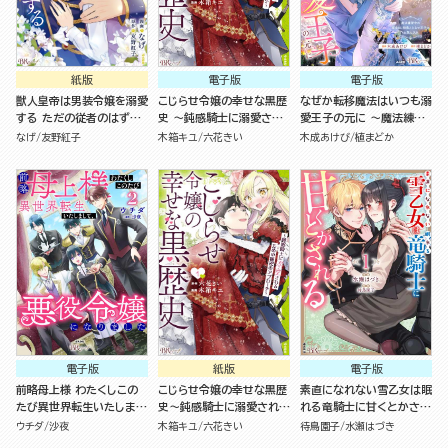
紙版
電子版
電子版
獣人皇帝は男装令嬢を溺愛
こじらせ令嬢の幸せな黒歴
なぜか転移魔法はいつも溺
する ただの従者のはずで
史 ～鈍感騎士に溺愛され
愛王子の元に ～魔法練習
すが！（１）
るための秘密のアプローチ
中の皇女は、初恋こじらせ
なげ
友野紅子
木箱キユ
六花きい
木成あけび
植まどか
～ コミック版 （1）
王子のお気に入り～ コミッ
ク版 （2）
電子版
紙版
電子版
前略母上様 わたくしこの
こじらせ令嬢の幸せな黒歴
素直になれない雪乙女は眠
たび異世界転生いたしまし
史～鈍感騎士に溺愛される
れる竜騎士に甘くとかされ
て、悪役令嬢になりました
ための秘密のアプローチ～
る コミック版 （1）
ウチダ
沙夜
木箱キユ
六花きい
待鳥園子
水瀬はづき
コミック版 （2）
（１）