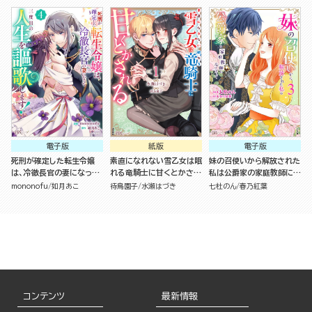
電子版
紙版
電子版
死刑が確定した転生令嬢
素直になれない雪乙女は眠
妹の召使いから解放された
は、冷徹長官の妻になって
れる竜騎士に甘くとかされ
私は公爵家の家庭教師にな
三度目の人生を謳歌しま
る（１）
りまして コミック版 （3）
mononofu
如月あこ
待鳥園子
水瀬はづき
七杜のん
春乃紅葉
す！ コミック版 （4）
コンテンツ
最新情報