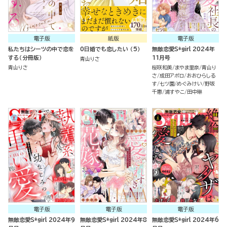
電子版
紙版
電子版
私たちはシーツの中で恋を
0日婚でも恋したい （5）
無敵恋愛S*girl 2024年
する（分冊版）
11月号
青山りさ
青山りさ
桜咲和美
まやま里奈
青山り
さ
成田アポロ
おおひらしる
す
七ツ園
めぐみけい
野坂
千惠
浦すやこ
田中琳
電子版
電子版
電子版
無敵恋愛S*girl 2024年9
無敵恋愛S*girl 2024年8
無敵恋愛S*girl 2024年6