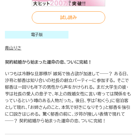
試し読み
電子版
青山りさ
契約結婚から始まった運命の恋、ついに完結！
いつもは冷静な旦那様が 嫉妬で独占欲が加速して――？ ある日、
汐祢と郁香は知り合いの社長の創立パーティーに参加する。 そこで
郁香は一回りも年下の男性から声をかけられる。 まだ大学生の彼・
亨は社長の愛人の息子で、年上の既婚女性に言い寄っては関係をも
っているという噂のある人物だった。 後日、亨は「和くら」に宿泊客
として現れ、「お姉さんのこと、本気で好きになりそう」と郁香を強引
に口説きはじめる。 驚く郁香の前に、汐祢が険しい表情で現れて
――？ 契約結婚から始まった運命の恋、ついに完結！