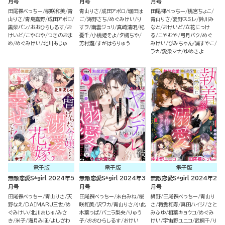
月号
月号
月号
田尾裸べっちー
桜咲和美
青
青山りさ
成田アポロ
堀田は
田尾裸べっちー
桃宮ちょこ
山りさ
青島嘉野
成田アポロ
ご
海野さち
めぐみけい
り
青山りさ
麦野スミレ
鈴川み
黒柴パン
おおひらしるす
お
すヲ
南雲ジュリ
真崎清明
杞
なと
おけいど
立花にっけ
けいど
こやむや
つきのおま
憂千
小桃姫そよ
夕槻ちや
る
こやむや
弓月バク
めぐ
め
めぐみけい
北川あじゅ
芳村瀧
すがはらりゅう
みけい
ぴみちゃん
浦すやこ
ラカ
愛染マナ
ゆめきよ
電子版
電子版
電子版
無敵恋愛S*girl 2024年5
無敵恋愛S*girl 2024年3
無敵恋愛S*girl 2024年2
月号
月号
月号
田尾裸べっちー
青山りさ
天
田尾裸べっちー
未白みね
桜
網野
田尾裸べっちー
青山り
野なえ
DAIMARU三世
め
咲和美
沢ワカ
青山りさ
小此
さ
将貴和寿
真田ハイジ
さと
ぐみけい
北川あじゅ
みさ
木葉っぱ
バニラ梨央
りゅう
みふゆ
相葉キョウコ
めぐみ
き
米子
海月みほ
よしざわ
子
おおひらしるす
おけい
けい
宇宙野ユニコ
武桐千
り