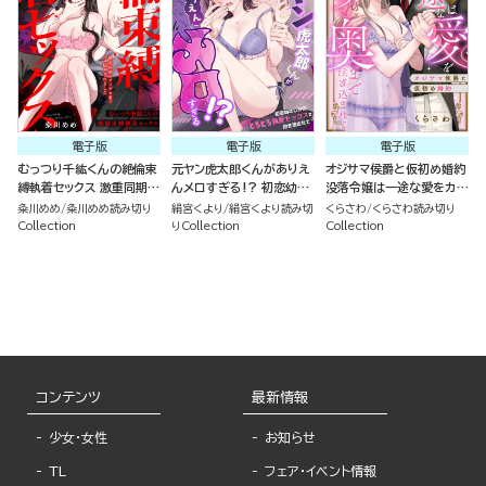
電子版
電子版
電子版
むっつり千紘くんの絶倫束
元ヤン虎太郎くんがありえ
オジサマ侯爵と仮初め婚約
縛執着セックス 激重同期の
んメロすぎる!? 初恋幼な
没落令嬢は一途な愛をカラ
クソデカ愛でハメ堕とされ
じみのとろとろ執愛セック
ダの奥まで注ぎ込まれて
粂川めめ
粂川めめ読み切り
絹宮くより
絹宮くより読み切
くらさわ
くらさわ読み切り
ました（単話版）
スで抱き潰されて（単話版）
（単話版）
Collection
りCollection
Collection
コンテンツ
最新情報
少女・女性
お知らせ
TL
フェア・イベント情報