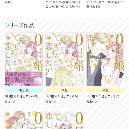
未菜子
ど
こやむや
桃井すみれ
る
すヲ
フジキハルカ
粕谷まこ
なつき
夏生恒
めぐみけい
栗谷あずみ
シリーズ作品
電子版
紙版
紙版
0日婚でも恋したい （6）
0日婚でも恋したい（６）
0日婚でも恋したい（７）
青山りさ
青山りさ
青山りさ