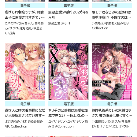
電子版
電子版
電子版
虐げられ令嬢ですが、絶倫
無敵恋愛S*girl 2026年9
爆モテ幼なじみの慰めHは
王子に溺愛されすぎていま
月号
激重注意!? 不感症のはず
す!?（※昼も夜も）アンソ
が即イキさせられちゃいま
こやむや
ぴみちゃん
白崎詩
無敵恋愛S*girl
小栗もえ
小栗もえ読み切り
ロジー （5）
した（単話版）
乃
サウロ
逆月酒乱
翠屋る
Collection
り
茂吉
電子版
電子版
電子版
遊び人と噂の伯爵様になぜ
ヤリ手の公爵様は溺愛を加
絶倫執着系カレの束縛セッ
か求愛執着されています
減できない ～極上XLのめ
クス 彼の溺愛は重く甘く私
～絶倫わからセックスでど
ろめろピストン 今日も明日
を壊す （2）
水月あるみ
水月あるみ読み
ユイザキサメ
ユイザキサメ読
小田島ぽっぽ
沢ワカ
青島嘉
ちゅパコ愛を奥まで教え込
も、その先も…～（単話版）
切りCollection
み切りCollection
野
おけいど
くにしげ
ウル
まれて～（単話版）