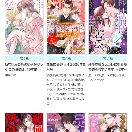
電子版
電子版
電子版
幼なじみ公爵の劣情がツラ
無敵恋愛S*girl 2026年8
理性崩壊な元カレに執着愛
イ この溺愛は、10年前から
月号
で迫られています ～2年ぶ
決まっていたようです （3）
りの再会でメロついたら抱
中条うに
桜咲和美
成田アポロ
稲本い
黒川えむ
黒川えむ読み切り
き潰されました～（単話版）
ねこ
おおひらしるす
南志都
Collection
米子
フジヒナタ
いまい野し
ゃる
大江戸ウメコ
てばさき
のぶお
South
おのだ南
小
栗もえ
雨笠うれい
黒宮ゆね
こ