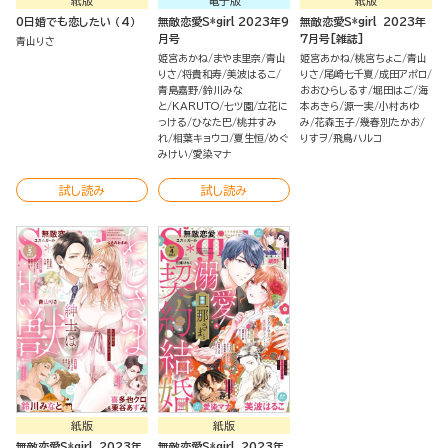
紙版
電子版
紙版
0日婚でも恋したい （4）
無敵恋愛S*girl 2023年9
無敵恋愛S*girl 2023年
月号
7月号[雑誌]
青山りさ
姫宮あかね
まやま里奈
青山
姫宮あかね
桃宮ちょこ
青山
りさ
将貴和寿
美波はるこ
りさ
尾崎七千夏
成田アポロ
青島嘉野
鈴川みな
おおひらしるす
堀田はご
海
と
KARUTO
七ツ園
立花に
本あきら
源一実
小村あゆ
っける
ひなた巴
桃井すみ
み
花森玉子
幾春別たかお
れ
相葉キョウコ
夏生恒
めぐ
りすヲ
飛鳥ハルコ
みけい
愛染マナ
試し読み
試し読み
紙版
紙版
無敵恋愛S*girl 2023年
無敵恋愛S*girl 2023年