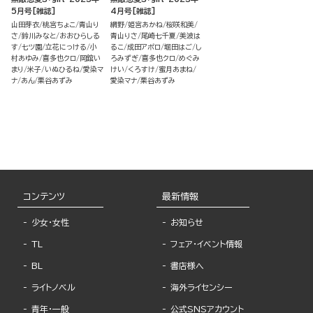
5月号[雑誌]
4月号[雑誌]
山田芽衣
桃宮ちょこ
青山り
網野
姫宮あかね
桜咲和美
さ
鈴川みなと
おおひらしる
青山りさ
尾崎七千夏
美波は
す
七ツ園
立花にっける
小
るこ
成田アポロ
堀田はご
し
村あゆみ
喜多也クロ
岡舘い
ろみずぎ
喜多也クロ
めぐみ
まり
米子
いぬひるね
愛染マ
けい
くろすけ
蜜月あまね
ナ
あん
栗谷あずみ
愛染マナ
栗谷あずみ
コンテンツ
最新情報
少女・女性
お知らせ
TL
フェア・イベント情報
BL
書店様へ
ライトノベル
海外ライセンシー
青年・一般
公式SNSアカウント