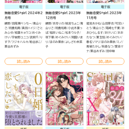
電子版
電子版
電子版
無敵恋愛S*girl 2024年2
無敵恋愛S*girl 2023年
無敵恋愛S*girl 2023年
月号
12月号
11月号
網野
田尾裸べっちー
青山り
網野
井月りの
桃宮ちょこ
青
姫宮あかね
山田芽衣
可児い
さ
将貴和寿
真田ハイジ
さと
山りさ
将貴和寿
小此木葉っ
とう
青山りさ
尾崎七千夏
お
みふゆ
相葉キョウコ
めぐみ
ぱ
稲本いねこ
松本ウル子
おひらしるす
おけいど
おお
けい
宇宙野ユニコ
武桐千
り
坂下華
めぐみけい
岡舘いま
たなつ
夏生恒
めぐみけい
すヲ
フジキハルカ
粕谷まこ
り
ほのみ果奈
よしざわ未菜
春名ソマリ
ほのみ果奈
ミノ
栗谷あずみ
子
青禎たかし
秋森なつ
愛染マ
ナ
栗谷あずみ
田中琳
試し読み
試し読み
試し読み