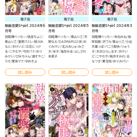
電子版
電子版
電子版
無敵恋愛S*girl 2024年6
無敵恋愛S*girl 2024年5
無敵恋愛S*girl 2024年3
月号
月号
月号
田尾裸べっちー
桃宮ちょこ
田尾裸べっちー
青山りさ
天
田尾裸べっちー
未白みね
桜
青山りさ
麦野スミレ
鈴川み
野なえ
DAIMARU三世
め
咲和美
沢ワカ
青山りさ
小此
なと
おけいど
立花にっけ
ぐみけい
北川あじゅ
みさ
木葉っぱ
バニラ梨央
りゅう
る
こやむや
弓月バク
めぐ
き
米子
海月みほ
よしざわ
子
おおひらしるす
おけい
みけい
ぴみちゃん
浦すやこ
未菜子
ど
こやむや
桃井すみれ
る
ラカ
愛染マナ
ゆめきよ
なつき
夏生恒
めぐみけい
試し読み
試し読み
試し読み