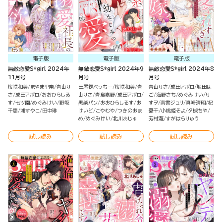
電子版
電子版
電子版
無敵恋愛S*girl 2024年
無敵恋愛S*girl 2024年9
無敵恋愛S*girl 2024年8
11月号
月号
月号
桜咲和美
まやま里奈
青山り
田尾裸べっちー
桜咲和美
青
青山りさ
成田アポロ
堀田は
さ
成田アポロ
おおひらしる
山りさ
青島嘉野
成田アポロ
ご
海野さち
めぐみけい
り
す
七ツ園
めぐみけい
野坂
黒柴パン
おおひらしるす
お
すヲ
南雲ジュリ
真崎清明
杞
千惠
浦すやこ
田中琳
けいど
こやむや
つきのおま
憂千
小桃姫そよ
夕槻ちや
め
めぐみけい
北川あじゅ
芳村瀧
すがはらりゅう
試し読み
試し読み
試し読み