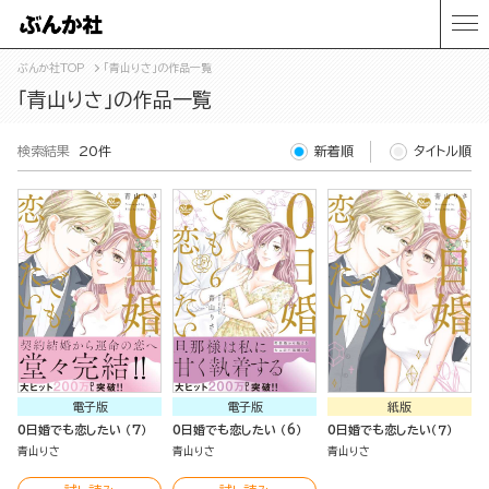
ぶんか社TOP
「青山りさ」の作品一覧
「青山りさ」の作品一覧
検索結果
20件
新着順
タイトル順
電子版
電子版
紙版
0日婚でも恋したい （7）
0日婚でも恋したい （6）
0日婚でも恋したい（７）
青山りさ
青山りさ
青山りさ