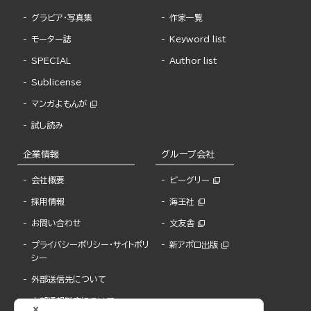
グラビア・写真集
作家一覧
モーター誌
Keyword list
SPECIAL
Author list
Sublicense
マンガよもんが
試し読み
企業情報
グループ会社
会社概要
ビーグリー
採用情報
海王社
お問い合わせ
文友舎
プライバシーポリシー・サイトポリ
新アポロ出版
シー
外部送信先について
内部通報制度について