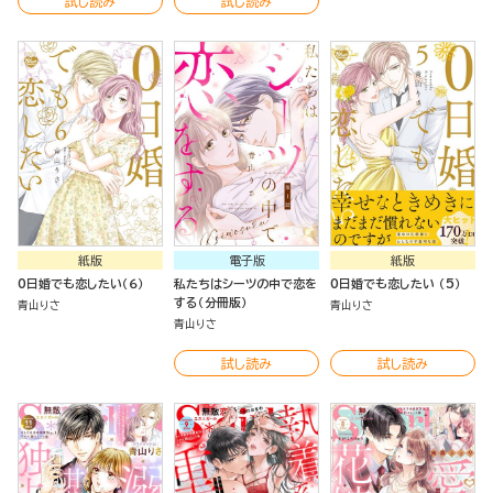
試し読み
試し読み
紙版
電子版
紙版
0日婚でも恋したい（６）
私たちはシーツの中で恋を
0日婚でも恋したい （5）
する（分冊版）
青山りさ
青山りさ
青山りさ
試し読み
試し読み