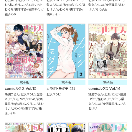
野広実由
北沢バンビ
いしか
北沢バンビ
いしかわ
バニラ
北沢バンビ
いしかわ
バニラ
わ
おこめ
にこ
えむけい
か
梨央
おこめ
粒杏だいふく
え
梨央
おこめ
安西理晃
えむ
わぐち
盃すずめ
柚原テイル
むけい
かわぐち
盃すずめ
けい
らくがん
絵子くみ
柚原テイル
電子版
電子版
電子版
comicルクス Vol.15
カラダトモダチ （2）
comicルクス Vol.14
鳩胸つるん
北沢バンビ
塩野
北沢バンビ
鳩胸つるん
北沢バンビ
豊島
ネリコ
いしかわ
おこめ
安西
ヨウコ
塩野ネリコ
バニラ梨
理晃
粒杏だいふく
にこ
えむ
央
おこめ
安西理晃
にこ
え
けい
かわぐち
盃すずめ
柚
むけい
原テイル