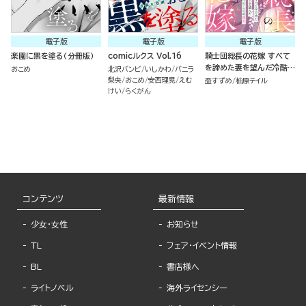
電子版
電子版
電子版
楽園に黒を塗る（分冊版）
comicルクス Vol.16
騎士団総長の花嫁 すべて
を諦めた妻を望んだ冷酷公
おこめ
北沢バンビ
いしかわ
バニラ
爵の溺愛（分冊版）
梨央
おこめ
安西理晃
えむ
盃すずめ
柚原テイル
けい
らくがん
コンテンツ
最新情報
少女・女性
お知らせ
TL
フェア・イベント情報
BL
書店様へ
ライトノベル
海外ライセンシー