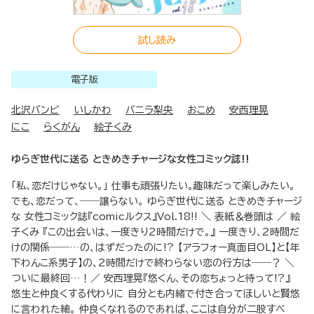
試し読み
電子版
北沢バンビ
いしかわ
バニラ梨央
おこめ
安西理晃
にこ
らくがん
絵子くみ
ゆらぎ世代に送る ときめきチャージな女性コミック誌!!
「私、恋だけじゃない。」 仕事も頑張りたい。趣味だって楽しみたい。
でも、恋だって、――譲らない。 ゆらぎ世代に送る ときめきチャージ
な 女性コミック誌『comicルクス』Vol.18!! ＼ 表紙＆巻頭は ／ 絵
子くみ 『この出会いは、一度きり2時間だけで。』 一度きり、2時間だ
けの関係――…の、はずだったのに!? 【アラフォー真面目OL】と【年
下わんこ系男子】の、2時間だけで終わらない恋の行方は――？ ＼
ついに最終回…！／ 安西理晃『悠くん、その恋ちょっと待って!?』
悠生と仲良くする代わりに 自分とも内緒で付き合ってほしいと賢悠
に言われた紬。 仲良くなれるのであれば、ここは自分が二股すべ