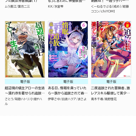
ブの異世界冒険譚（１）
る」と言われ、神聖教会を
納無双！ ～姪っ子パーテ
追放された神父です。 ～理
ィといく最強ハーレム成り
ムラ黒江
葉月二三
KK
氷室雫
くーねるでぶる（戒め）
紺藤
不尽な理由で教会を追い出
上がり～ コミック版（分冊
ココン
chiYOMI
されたら、信仰対象の女神
版）
様も一緒についてきちゃい
ました～ （１）
電子版
電子版
電子版
超辺境の領主アローの生活
ある日、惰眠を貪っていた
二度追放された冒険者、激
～濡れ衣を着せられ追放さ
ら一族から追放されて森に
レアスキル駆使して美少女
れましたが、二人の女神と
捨てられました そのまま
軍団を育成中！ コミック版
さとう
匈歌ハトリ
小畑チハ
伊草さゆ
白波ハクア
まさよ
青木千尋
南野雪花
新生活を送ります～ コミッ
寝てたら周りが勝手に魔物
（7）
ル
ク版 （1）
の国を作ってたけど、私は
気にせず今日も眠ります
コミック版 （6）