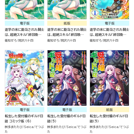
電子版
紙版
電子版
退学の末に勘当された騎士
退学の末に勘当された騎士
退学の末に勘当された騎士
は、超絶スキル「絆召喚術」
は、超絶スキル「絆召喚術」
は、超絶スキル「絆召喚術」
を会得し最強となる（1）
を会得し最強となる（1）
を会得し最強となる コミッ
衛知ぜろ
岡沢六十四
衛知ぜろ
岡沢六十四
衛知ぜろ
岡沢六十四
ク版（分冊版）
電子版
電子版
紙版
転生した受付嬢のギルド日
転生した受付嬢のギルド日
転生した受付嬢のギルド日
誌 コミック版 （6）
誌（5）
誌（5）
桝多またたび
Seica
てつぶ
桝多またたび
Seica
てつぶ
桝多またたび
Seica
てつぶ
た
た
た