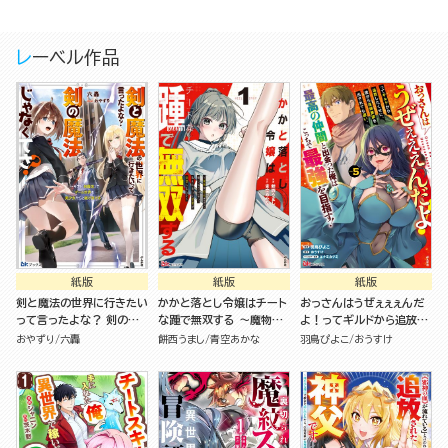
レーベル作品
紙版
紙版
紙版
剣と魔法の世界に行きたい
かかと落とし令嬢はチート
おっさんはうぜぇぇぇんだ
って言ったよな？ 剣の魔
な踵で無双する ～魔物を
よ！ってギルドから追放し
法じゃなくてさ？ ～ギフト
即死させて楽しんでいた
たくせに、後から復帰要請
おやずり
六轟
餅西うまし
青空あかな
羽鳥ぴよこ
おうすけ
「剣魔法」でゲーム世界を美
ら、私を追放した実家が崩
を出されても遅い。最高の
少女たちと駆け抜ける～
壊しました～（１）
仲間と出会った俺はこっち
で最強を目指す！（５）