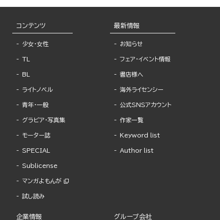
コンテンツ
最新情報
少女・女性
お知らせ
TL
フェア・イベント情報
BL
書店様へ
ライトノベル
海外ライセンシー
青年・一般
公式SNSアカウント
グラビア・写真集
作家一覧
モーター誌
Keyword list
SPECIAL
Author list
Sublicense
マンガよもんが
試し読み
企業情報
グループ会社