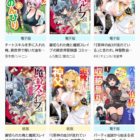
電子版
電子版
電子版
チートスキルを手に入れた
裏切られた俺と魔紋スレイ
「《邪神の血》が流れてい
俺、異世界で稼いだ金を元
ブの異世界冒険譚 コミック
る」と言われ、神聖教会を
に日本の田舎でのんびり過
版 （1）
追放された神父です。 ～理
茨木野
シャニン
ムラ黒江
葉月二三
KK
チェンカ
氷室雫
ごします。 コミック版（分冊
不尽な理由で教会を追い出
版）
されたら、信仰対象の女神
様も一緒についてきちゃい
ました～ コミック版 （1）
紙版
紙版
電子版
裏切られた俺と魔紋スレイ
「《邪神の血》が流れてい
パーティ追放から始まる収