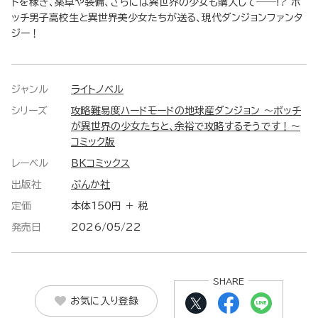
トを稼ぎ、薬草や装備、さらには異世界の少女も購入して――!? ボ
ッチ男子高校生と異世界美少女たちが送る、現代ダンジョンファンタ
ジー！
ジャンル
ライトノベル
シリーズ
攻略難易度ハードモードの地球産ダンジョン ～ボッチ
が異世界の少女たちと、余裕で攻略するそうです！～
コミック版
レーベル
BKコミックス
出版社
ぶんか社
定価
本体150円 ＋ 税
発売日
2026/05/22
SHARE
お気に入り登録