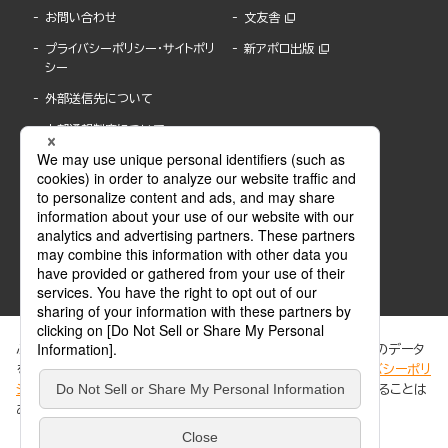
お問い合わせ
文友舎
プライバシーポリシー・サイトポリ
新アポロ出版
シー
外部送信先について
内部通報制度について
ぶんか社が運営するサイトでは、利便性向上のためにCookie等のデータ
を使用しています。 当社のCookieについての詳細は、「
プライバシーポリ
シー
」をご覧ください。当サイトでは、訪問者の個人情報を追跡することは
ABJマークは、この電子書店・電子書籍配信サービスが、著作権者からコンテンツ使用許諾を
ありません。
得た正規版配信サービスであることを示す登録商標(登録番号 第6091713号)です。
ABJマークの詳細、ABJマークを掲示しているサービスの一覧はこちら。
https://aebs.or.jp/