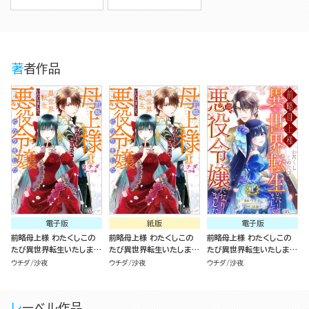
著者作品
電子版
紙版
電子版
前略母上様 わたくしこの
前略母上様 わたくしこの
前略母上様 わたくしこの
たび異世界転生いたしまし
たび異世界転生いたしまし
たび異世界転生いたしまし
て、悪役令嬢になりました
て、悪役令嬢になりました
て、悪役令嬢になりました
ウチダ
沙夜
ウチダ
沙夜
ウチダ
沙夜
（1）
（1）
コミック版（分冊版）
レーベル作品