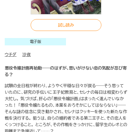
試し読み
電子版
ウチダ
沙夜
悪役令嬢計画再始動――のはずが、思いがけない恋の気配が忍び寄
る？
試験の全日程が終わり、ようやく平穏な日々が戻る――そう思って
いたのに、研究の手伝いに王子妃教育と、セレナの毎日は相変わらず
大忙し。 気づけば、肝心の「悪役令嬢計画」はまったく進んでいなか
った！ 「悪役令嬢たるもの、本業をおろそかにしてはならない」――
そんな謎の信念に突き動かされ、セレナはクッキーを使った新たな作
戦を決行する。 狙うは、自らの婚約者である第二王子と、その恋人を
くっつけること。 ところが、その作戦をきっかけに、留学生のレオとの
距離まで急接近して……？