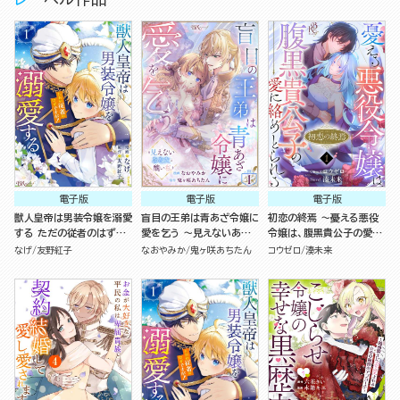
電子版
電子版
電子版
獣人皇帝は男装令嬢を溺愛
盲目の王弟は青あざ令嬢に
初恋の終焉 ～憂える悪役
する ただの従者のはずで
愛を乞う ～見えないあな
令嬢は、腹黒貴公子の愛に
すが！ コミック版 （1）
たと醜い私～ コミック版
絡めとられる～ コミック版
なげ
友野紅子
なおやみか
鬼ヶ咲あちたん
コウゼロ
湊未来
（分冊版）
（分冊版）