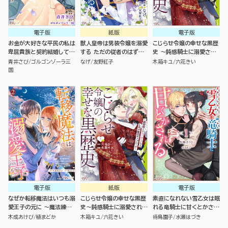
電子版
紙版
電子版
お金が大好きな平民の私は
獣人皇帝は男装令嬢を溺愛
こじらせ令嬢の幸せな黒歴
卑屈貴族と契約結婚して愛
する ただの従者のはずで
史 ～鈍感騎士に溺愛され
し愛されます コミック版
すが！（１）
るための秘密のアプローチ
青井さび
ゴルゴンゾーラ三
なげ
友野紅子
木箱キユ
六花きい
（4）
～ コミック版 （1）
国
電子版
紙版
電子版
なぜか転移魔法はいつも溺
こじらせ令嬢の幸せな黒歴
素直になれない雪乙女は眠
愛王子の元に ～魔法練習
史～鈍感騎士に溺愛される
れる竜騎士に甘くとかされ
中の皇女は、初恋こじらせ
ための秘密のアプローチ～
る コミック版 （1）
木成あけび
植まどか
木箱キユ
六花きい
待鳥園子
水瀬はづき
王子のお気に入り～ コミッ
（１）