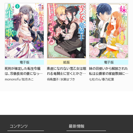
ク版 （2）
電子版
紙版
電子版
死刑が確定した転生令嬢
素直になれない雪乙女は眠
妹の召使いから解放された
は、冷徹長官の妻になって
れる竜騎士に甘くとかされ
私は公爵家の家庭教師にな
三度目の人生を謳歌しま
る（１）
りまして コミック版 （3）
mononofu
如月あこ
待鳥園子
水瀬はづき
七杜のん
春乃紅葉
す！ コミック版 （4）
コンテンツ
最新情報