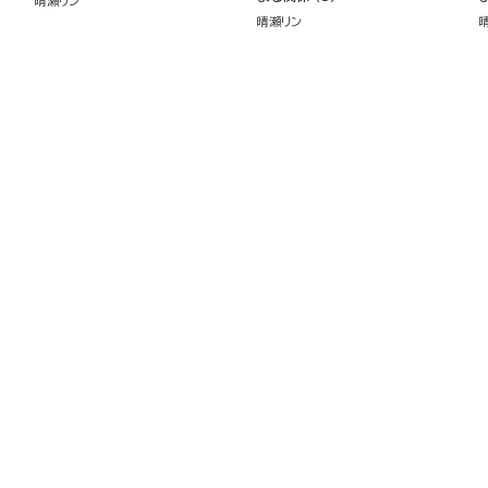
晴瀬リン
晴瀬リン