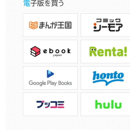
電子版を買う