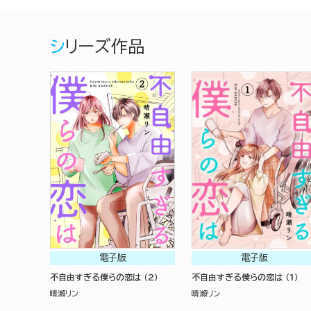
シリーズ作品
電子版
電子版
不自由すぎる僕らの恋は （2）
不自由すぎる僕らの恋は （1）
晴瀬リン
晴瀬リン