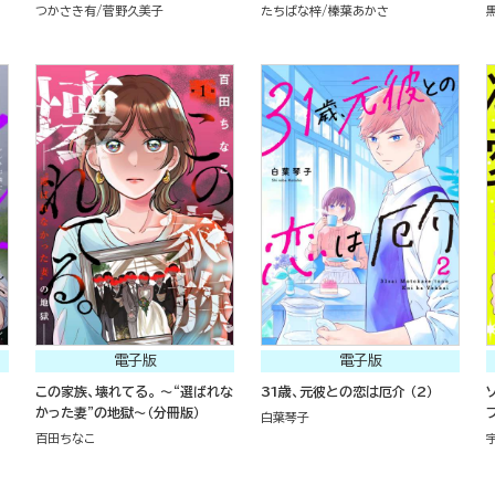
つかさき有
菅野久美子
たちばな梓
榛葉あかさ
電子版
電子版
この家族、壊れてる。 ～“選ばれな
31歳、元彼との恋は厄介 （2）
かった妻”の地獄～（分冊版）
白葉琴子
百田ちなこ