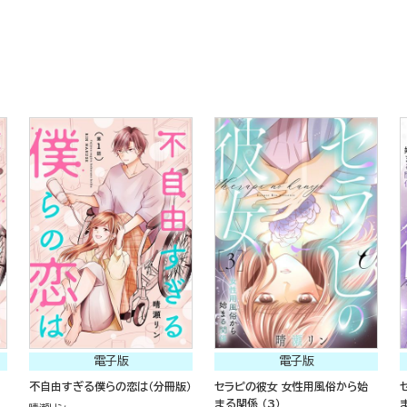
電子版
電子版
不自由すぎる僕らの恋は（分冊版）
セラピの彼女 女性用風俗から始
まる関係 （3）