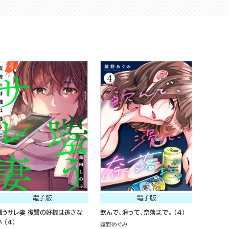
電子版
電子版
嗤うサレ妻 復讐の好機は逃さな
飲んで、滑って、奈落まで。 （4）
 （4）
嬉野めぐみ