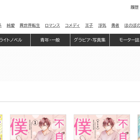
履歴
係
純愛
異世界転生
ロマンス
コメディ
王子
浮気
勇者
ほのぼ
ライトノベル
青年・一般
グラビア・写真集
モーター誌