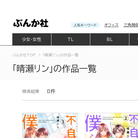
オフィス
三角関
人気キーワード
少女・女性
TL
BL
ぶんか社TOP
「晴瀬リン」の作品一覧
「晴瀬リン」の作品一覧
8件
検索結果