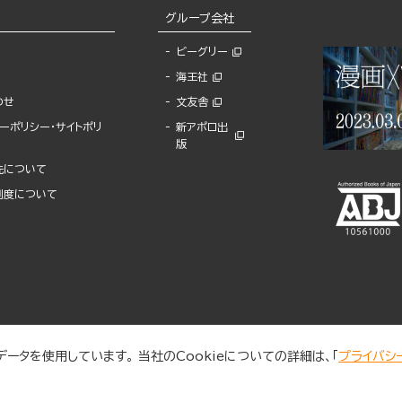
グループ会社
ビーグリー
海王社
わせ
文友舎
ーポリシー・サイトポリ
新アポロ出
版
先について
制度について
ータを使用しています。 当社のCookieについての詳細は、「
プライバシ
© 2025 BUNKASHA