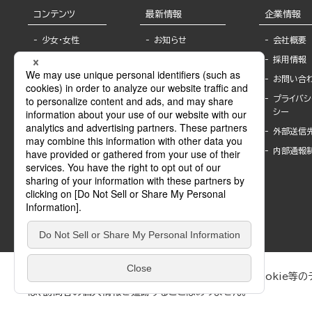
コンテンツ
最新情報
企業情報
少女・女性
お知らせ
会社概要
TL
フェア・イベント情
採用情報
報
BL
お問い合
書店様へ
ライトノベル
プライバシ
海外ライセンシー
シー
青年・一般
公式SNSアカウ
外部送信
グラビア・写真
ント
集
内部通報
作家一覧
モーター誌
Keyword list
SPECIAL
Author list
Sublicense
マンガよもん
が
試し読み
ぶんか社が運営するサイトでは、利便性向上のためにCookie等のデ
は、訪問者の個人情報を追跡することはありません。