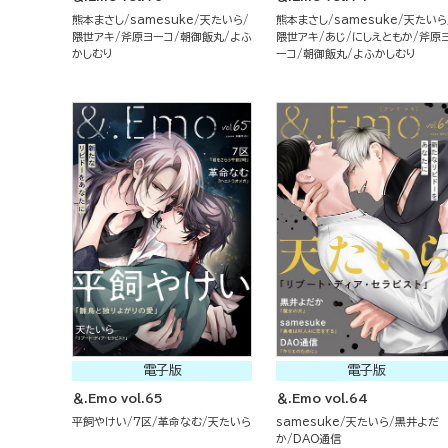
熊本まさし
samesuke
天たいら
熊本まさし
samesuke
天たいら
隈世アキ
斧原ヨーコ
朝御飯丸
よふ
隈世アキ
あじ
にしえともか
斧原
かしむり
ーコ
朝御飯丸
よふかしむり
電子版
電子版
＆.Emo vol.65
＆.Emo vol.64
平飼やけい
7区
革命なむ
天たいら
samesuke
天たいら
黒井よだ
か
DAO通信