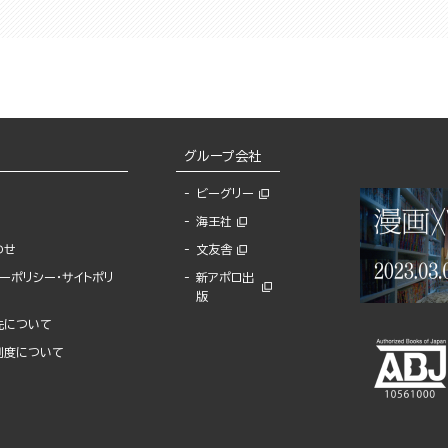
グループ会社
ビーグリー
海王社
わせ
文友舎
ーポリシー・サイトポリ
新アポロ出
版
先について
制度について