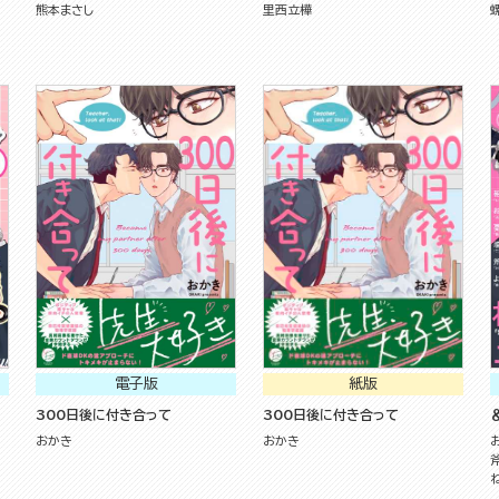
熊本まさし
里西立樺
電子版
紙版
300日後に付き合って
300日後に付き合って
＆
おかき
おかき