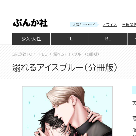
オフィス
三角関
人気キーワード
少女・女性
TL
BL
ぶんか社TOP
BL
溺れるアイスブルー（分冊版）
溺れるアイスブルー（分冊版）