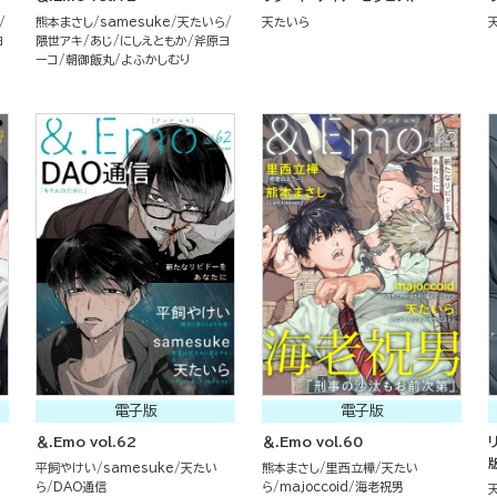
熊本まさし
samesuke
天たいら
天たいら
ヨ
隈世アキ
あじ
にしえともか
斧原ヨ
ーコ
朝御飯丸
よふかしむり
電子版
電子版
＆.Emo vol.62
＆.Emo vol.60
平飼やけい
samesuke
天たい
熊本まさし
里西立樺
天たい
ら
DAO通信
ら
majoccoid
海老祝男