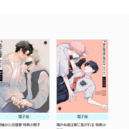
電子版
電子版
甘噛みと白昼夢 特典小冊子
鳴かぬ蛍は青に焦がれる 特典小