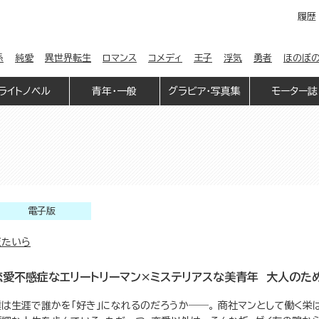
履歴
係
純愛
異世界転生
ロマンス
コメディ
王子
浮気
勇者
ほのぼ
ライトノベル
青年・一般
グラビア・写真集
モーター誌
電子版
天たいら
恋愛不感症なエリートリーマン×ミステリアスな美青年 大人のた
僕は生涯で誰かを「好き」になれるのだろうか――。 商社マンとして働く栄