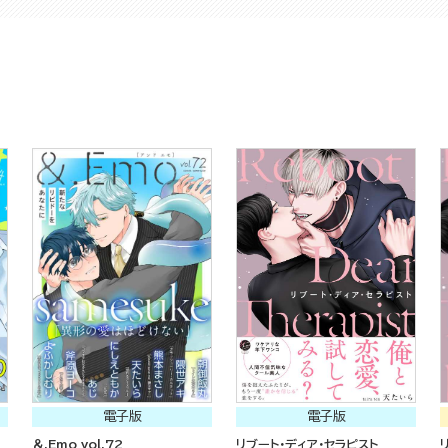
電子版
電子版
＆.Emo vol.72
リブート・ディア・セラピスト