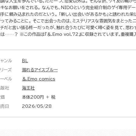
順調な人生を歩んでいる。ただ一つ、恋愛以外は。 そんな折、ゲイ友の鴫から
チキなお願いをされる。 なんでも、NIDOという完全紹介制のゲイ専用デ
相手に頼み込まれたのだという。 「新しい出会いがあるかも」と誘われた栄
行ってみることに。 そこで出会ったのは、ミステリアスな雰囲気をまとった
タチだと言い張る柊一だったが、触れ合うたびに可愛く啼く姿を見て、思わ
は……？ ※この作品は『＆.Emo vol.72』に収録されています。重複
ジャンル
BL
シリーズ
溺れるアイスブルー
レーベル
＆.Emo comics
出版社
海王社
定価
本体200円 ＋ 税
発売日
2026/05/28