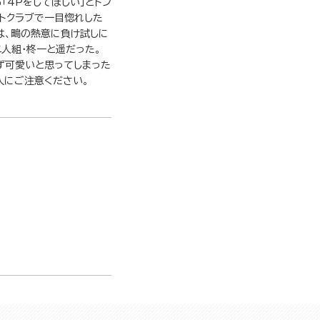
「4Pをしてほしい」とトン
ートクラブで一目惚れした
は、鴫の熱意に負け試しに
二人組・柊一と遥だった。
ず可愛いと思ってしまった
購入にご注意ください。