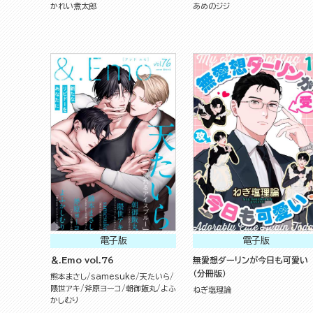
かれい煮太郎
あめのジジ
電子版
電子版
＆.Emo vol.76
無愛想ダーリンが今日も可愛い
（分冊版）
熊本まさし
samesuke
天たいら
隈世アキ
斧原ヨーコ
朝御飯丸
よふ
ねぎ塩理論
かしむり