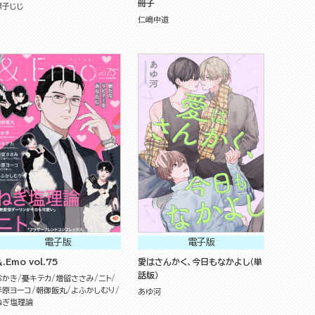
冊子
螺子じじ
仁嶋中道
電子版
電子版
.Emo vol.75
愛はさんかく、今日もなかよし（単
話版）
おかき
憂キテカ
増留ささみ
ニト
斧原ヨーコ
朝御飯丸
よふかしむり
あゆ河
ねぎ塩理論