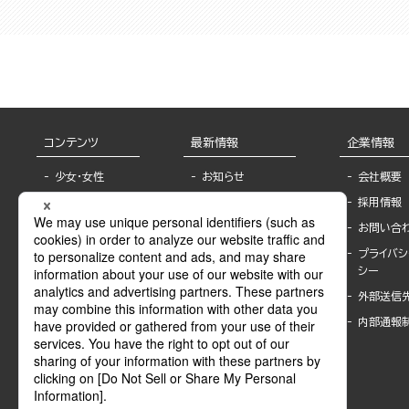
コンテンツ
最新情報
企業情報
少女・女性
お知らせ
会社概要
TL
フェア・イベント情
採用情報
報
BL
お問い合
書店様へ
ライトノベル
プライバシ
海外ライセンシー
シー
青年・一般
公式SNSアカウ
外部送信
グラビア・写真
ント
集
内部通報
作家一覧
モーター誌
Keyword list
SPECIAL
Author list
Sublicense