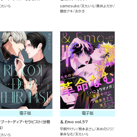
天たいら
samesuke
天たいら
黒井よだか
隈世アキ
おかき
電子版
電子版
リブート・ディア・セラピスト（分冊
＆.Emo vol.57
版）
平飼やけい
熊本まさし
あめのジジ
革命なむ
天たいら
天たいら