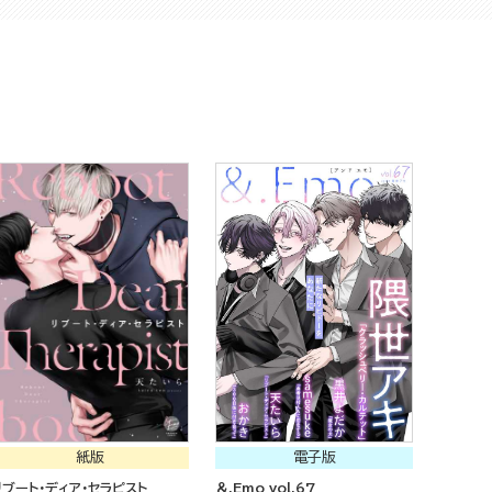
紙版
電子版
リブート・ディア・セラピスト
＆.Emo vol.67