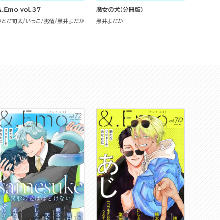
.Emo vol.37
魔女の犬（分冊版）
いとだ旬太
いっこ
劣情
黒井よだか
黒井よだか