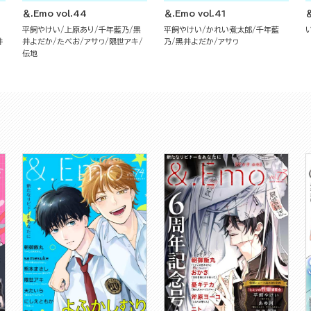
＆.Emo vol.44
＆.Emo vol.41
＆
平飼やけい
上原あり
千年藍乃
黒
平飼やけい
かれい煮太郎
千年藍
井
井よだか
たべお
アサヮ
隈世アキ
乃
黒井よだか
アサヮ
伝地