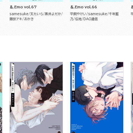
＆.Emo vol.67
＆.Emo vol.66
＆
samesuke
天たいら
黒井よだか
平飼やけい
samesuke
千年藍
隈世アキ
おかき
乃
伝地
DAO通信