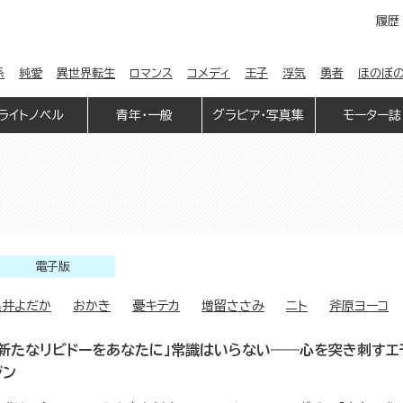
履歴
係
純愛
異世界転生
ロマンス
コメディ
王子
浮気
勇者
ほのぼ
ライトノベル
青年・一般
グラビア・写真集
モーター誌
電子版
黒井よだか
おかき
憂キテカ
増留ささみ
ニト
斧原ヨーコ
「新たなリビドーをあなたに」常識はいらない――心を突き刺すエ
ジン