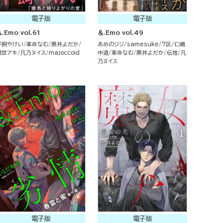
電子版
電子版
.Emo vol.61
＆.Emo vol.49
平飼やけい
革命なむ
黒井よだか
あめのジジ
samesuke
7区
仁嶋
隈世アキ
凡乃ヌイス
majoccoid
中道
革命なむ
黒井よだか
伝地
凡
乃ヌイス
電子版
電子版