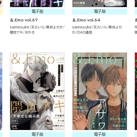
電子版
電子版
＆.Emo vol.67
＆.Emo vol.64
＆
samesuke
天たいら
黒井よだか
samesuke
天たいら
黒井よだ
隈世アキ
おかき
か
DAO通信
電子版
電子版