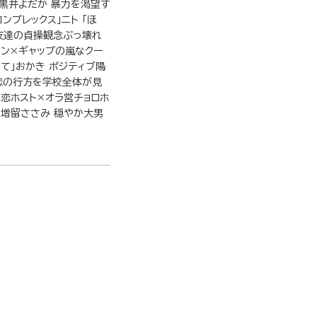
」黒井よだか 暴力を渇望す
ンプレックス」ニト 「ほ
友達の貞操観念ぶっ壊れ
メン×ギャップの嵐なクー
て」おかき ポジティブ陽
恋の行方を学校全体が見
色恋ホスト×オラ営チョロホ
」増留ささみ 穏やか大男