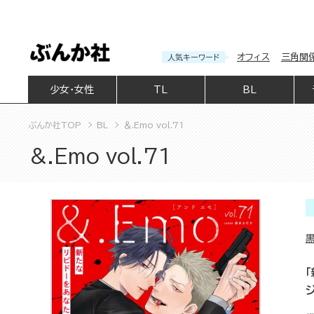
オフィス
三角関
人気キーワード
少女・女性
TL
BL
ぶんか社TOP
BL
＆.Emo vol.71
＆.Emo vol.71