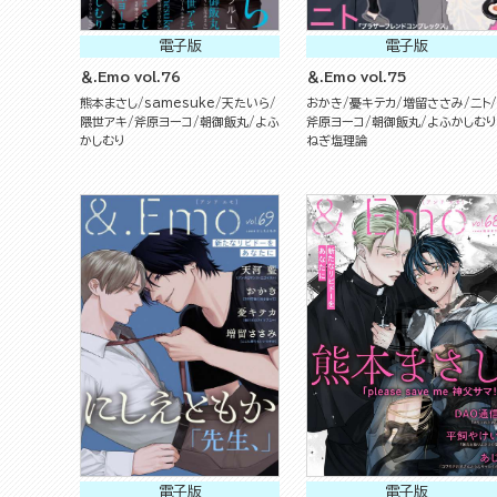
電子版
電子版
＆.Emo vol.76
＆.Emo vol.75
熊本まさし
samesuke
天たいら
おかき
憂キテカ
増留ささみ
ニト
隈世アキ
斧原ヨーコ
朝御飯丸
よふ
斧原ヨーコ
朝御飯丸
よふかしむり
かしむり
ねぎ塩理論
電子版
電子版