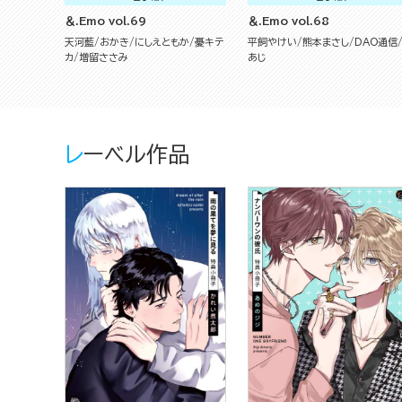
＆.Emo vol.69
＆.Emo vol.68
天河藍
おかき
にしえともか
憂キテ
平飼やけい
熊本まさし
DAO通信
カ
増留ささみ
あじ
レーベル作品