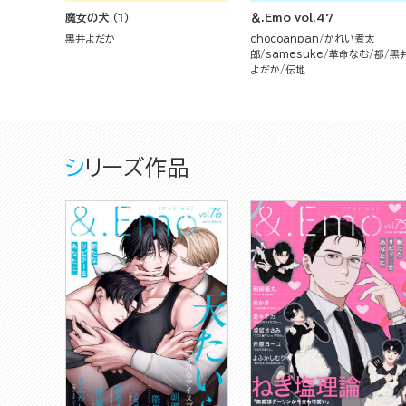
魔女の犬 （1）
＆.Emo vol.47
黒井よだか
chocoanpan
かれい煮太
郎
samesuke
革命なむ
都
黒
よだか
伝地
シリーズ作品