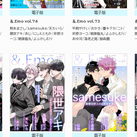
電子版
電子版
＆.Emo vol.74
＆.Emo vol.73
＆
熊本まさし
samesuke
天たいら
平飼やけい
おかき
憂キテカ
ニト
隈世アキ
あじ
にしえともか
斧原ヨ
斧原ヨーコ
朝御飯丸
よふかしむり
ーコ
朝御飯丸
よふかしむり
あゆ河
海老之尾
狼森圓
電子版
電子版