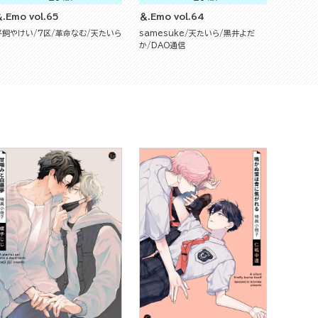
.Emo vol.65
＆.Emo vol.64
平飼やけい
7区
革命なむ
天たいら
samesuke
天たいら
黒井よだ
か
DAO通信