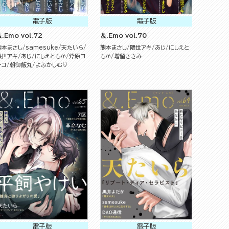
電子版
電子版
.Emo vol.72
＆.Emo vol.70
熊本まさし
samesuke
天たいら
熊本まさし
隈世アキ
あじ
にしえと
隈世アキ
あじ
にしえともか
斧原ヨ
もか
増留ささみ
ーコ
朝御飯丸
よふかしむり
電子版
電子版