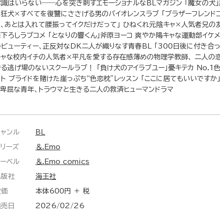
常識はいらない――心を突き刺すエモーショナルなBLマガジン 「魔女の犬
る狂犬×すべてを復讐にささげる男のバイオレンスラブ 「ブラザーフレンドコ
ら、あとは入れて腰振ってイクだけだって」 ひねくれ元陰キャ×人気者兄の
筆下ろしラブコメ 「となりの響くん」斧原ヨーコ 爽やか陽キャな運動部イケ
ルビューティー、正反対なDK二人が織りなす青春BL 「300日後に付き合っ
キャな校内イチの人気者×平凡を愛する存在感薄めの物理学教師、 二人の
守る逃げ場のないスクールラブ！ 「負け犬のアイラブユー」憂キテカ No.1
スト プライドを賭けた崖っぷち“色恋枕”レッスン 「ここに居てもいいですか
×卑屈な青年、トラウマと生きる二人の救済ヒューマンドラマ
ジャンル
BL
シリーズ
＆.Emo
レーベル
＆.Emo comics
出版社
海王社
定価
本体600円 ＋ 税
発売日
2026/02/26