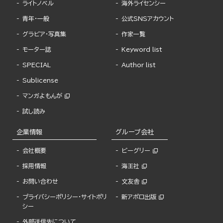
ライトノベル
海外ライセンシー
青年・一般
公式SNSアカウント
グラビア・写真集
作家一覧
モーター誌
Keyword list
SPECIAL
Author list
Sublicense
マンガよもんが
試し読み
企業情報
グループ会社
会社概要
ビーグリー
採用情報
海王社
お問い合わせ
文友舎
プライバシーポリシー・サイトポリ
新アポロ出版
シー
外部送信先について