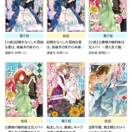
電子版
紙版
電子版
【小説】記憶をなくした孤独
記憶をなくした孤独な妻
【小説】公爵様の婚約者は
な妻は、英雄夫の変わらぬ
は、英雄夫の変わらぬ溺愛
元スパイ ～潜入先で寵愛
溺愛に溶かされる
に溶かされる
されるなんて聞いてません
凛蓮月
針野シロ
凛蓮月
針野シロ
宮前葵
練間エリ
～
紙版
電子版
紙版
公爵様の婚約者は元スパイ
転生したら、最推しキャラ
没落令嬢、貧乏騎士のメイ