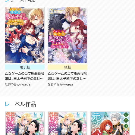
電子版
紙版
乙女ゲームの当て馬悪役令
乙女ゲームの当て馬悪役令
嬢は、王太子殿下の幸せを
嬢は、王太子殿下の幸せを
願います！ コミック版
願います！（2）
なおやみか
waga
なおやみか
waga
（3）
レーベル作品