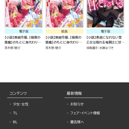
電子版
紙版
電子版
【小説】無能令嬢、【極東の
【小説】無能令嬢、【極東の
【小説】素直になれない雪
悪魔】のもとに身代わりで
悪魔】のもとに身代わりで
乙女は眠れる竜騎士に甘く
嫁ぐ ～「妹の代わりに死ん
嫁ぐ ～「妹の代わりに死ん
とかされる
茨木野
眠介
茨木野
眠介
待鳥園子
水瀬はづき
でくれ」と親から言われた
でくれ」と親から言われた
ので、家から出て行くこと
ので、家から出て行くこと
にしました。でも嫁ぎ先の
にしました。でも嫁ぎ先の
人たちは皆いい人たちで幸
人たちは皆いい人たちで幸
せです～
せです～
コンテンツ
最新情報
少女・女性
お知らせ
TL
フェア・イベント情報
BL
書店様へ