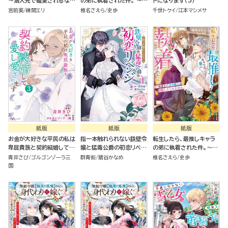
～潜入先で寵愛されるなん
の弟に執着された件。 ～猫
ドになります（5）
て聞いてません～
憑き!? 氷の騎士が離して
宮前葵
練間エリ
椎名さえら
史歩
千世トケイ
江本マシメサ
くれません。～
紙版
紙版
紙版
お金が大好きな平民の私は
指一本触れられない鉄壁令
転生したら、最推しキャラ
卑屈貴族と契約結婚して愛
嬢と猛毒公爵の初恋リベン
の弟に執着された件。～猫
し愛されます（3）
ジ
憑き！？氷の騎士が離して
青井さび
ゴルゴンゾーラ三
群青街
猪谷かなめ
椎名さえら
史歩
くれません。～
国