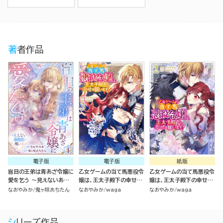
著者作品
電子版
電子版
紙版
盲目の王弟は青あざ令嬢に
乙女ゲームの当て馬悪役令
乙女ゲームの当て馬悪役令
愛を乞う ～見えないあな
嬢は、王太子殿下の幸せを
嬢は、王太子殿下の幸せを
たと醜い私～ コミック版
願います！ コミック版
願います！（2）
なおやみか
鬼ヶ咲あちたん
なおやみか
waga
なおやみか
waga
（分冊版）
（3）
シリーズ作品