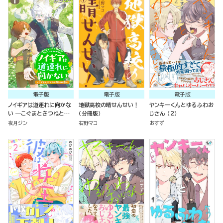
電子版
電子版
電子版
ノイギアは道連れに向かな
地獄高校の晴せんせい！
ヤンキーくんとゆるふわお
い ―こぐまときつねと願
（分冊版）
じさん （2）
いの器―（分冊版）
夜月ジン
右野マコ
おすず