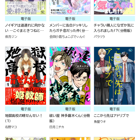
電子版
電子版
電子版
ノイギアは道連れに向かな
メンバーに告白ドッキリし
チャラい隣人になぜか気に
い ―こぐまときつねと願
たらガチ恋だった件（分冊
入られました!?（分冊版）
いの器―
版）
夜月ジン
会田小路ちょこぷでぃんぐ
パラリラ
電子版
電子版
電子版
地獄高校の晴せんせい！
祓い屋 神多羅木くん（分冊
ここから先はアドリブで
（1）
版）
魚屋ウオ
右野マコ
日月ニチカ