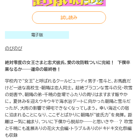
試し読み
電子版
のびのび
絶対零度の女王さまと忠犬彼氏、愛の攻防戦ついに完結！ 下僕卒
業なるか――運命の最終巻！
学校内で“女王”と呼ばれるクールビューティ男子・雪斗と、お馬鹿だ
けど一途な高校生・朝陽は恋人同士。 超絶ブラコンな雪斗の兄・吹雪
の妨害や、朝陽の弟・千暁の登場でふたりの周りはますます賑やか
に。 夏休みを迎えウキウキで海水浴デートに向かった朝陽と雪斗だ
ったが、大雨の影響で帰宅できなくなってしまう。 幸い海近くの宿
に泊まれることになり、ここぞとばかりに朝陽が“彼氏力”を発揮。 距
離は一気に縮まり、ついに下僕から脱却か――と思いきや…？ 吹雪
と千暁にも進展ありの花火大会編・トラブルありのドキドキ文化祭編
も収録