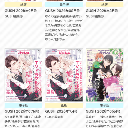
紙版
電子版
紙版
GUSH 2026年9月号
GUSH 2026年08月号
GUSH 2026年8月号
GUSH編集部
ゆくえ萌葱
美山薫子
山本小
GUSH編集部
鉄子
三栖よこ
山中ヒコ
サガ
ミワカ
丹野ちくわぶ
百瀬あ
ん
左藤さなゆき
早寝電灯
三島ピタリ
秋鮭こぐま
今井
ゆうみ
他
やん
電子版
紙版
電子版
GUSH 2026年07月号
GUSH 2026年7月号
GUSH 2026年06月号
ゆくえ萌葱
美山薫子
山本小
GUSH編集部
黒井モリー
ゆくえ萌葱
三栖
鉄子
鳩屋タマ
園瀬もち
サ
よこ
鳩屋タマ
山中ヒコ
丹野
ガミワカ
天王寺ミオ
嘉島ち
ちくわぶ
栗原カナ
左藤さな