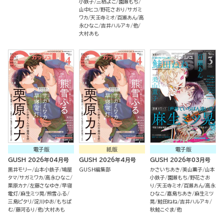
小鉄子
三栖よこ
園瀬もち
山中ヒコ
野花さおり
サガミ
ワカ
天王寺ミオ
百瀬あん
高
永ひなこ
吉井ハルアキ
他
大村あも
電子版
紙版
電子版
GUSH 2026年04月号
GUSH 2026年4月号
GUSH 2026年03月号
黒井モリー
山本小鉄子
鳩屋
GUSH編集部
かさいちあき
美山薫子
山本
タマ
サガミワカ
高永ひなこ
小鉄子
園瀬もち
野花さお
栗原カナ
左藤さなゆき
早寝
り
天王寺ミオ
百瀬あん
高永
電灯
麻生ミツ晃
熊雪ふる
ひなこ
嘉島ちあき
麻生ミツ
三島ピタリ
淀川ゆお
もちぱ
晃
鮭田ねね
吉井ハルアキ
む
藤河るり
他
大村あも
秋鮭こぐま
他