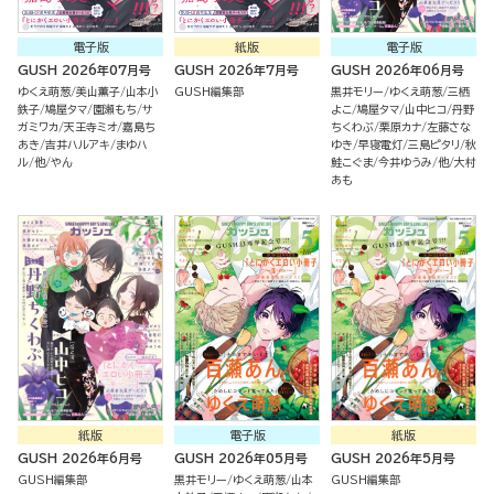
電子版
紙版
電子版
GUSH 2026年07月号
GUSH 2026年7月号
GUSH 2026年06月号
ゆくえ萌葱
美山薫子
山本小
GUSH編集部
黒井モリー
ゆくえ萌葱
三栖
鉄子
鳩屋タマ
園瀬もち
サ
よこ
鳩屋タマ
山中ヒコ
丹野
ガミワカ
天王寺ミオ
嘉島ち
ちくわぶ
栗原カナ
左藤さな
あき
吉井ハルアキ
まゆハ
ゆき
早寝電灯
三島ピタリ
秋
ル
他
やん
鮭こぐま
今井ゆうみ
他
大村
あも
紙版
電子版
紙版
GUSH 2026年6月号
GUSH 2026年05月号
GUSH 2026年5月号
GUSH編集部
黒井モリー
ゆくえ萌葱
山本
GUSH編集部