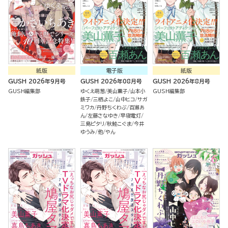
紙版
電子版
紙版
GUSH 2026年9月号
GUSH 2026年08月号
GUSH 2026年8月号
GUSH編集部
ゆくえ萌葱
美山薫子
山本小
GUSH編集部
鉄子
三栖よこ
山中ヒコ
サガ
ミワカ
丹野ちくわぶ
百瀬あ
ん
左藤さなゆき
早寝電灯
三島ピタリ
秋鮭こぐま
今井
ゆうみ
他
やん