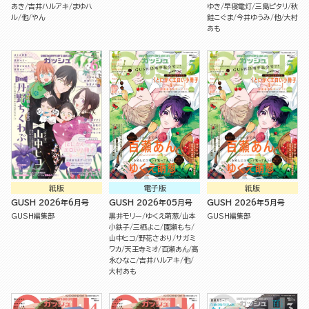
あき
吉井ハルアキ
まゆハ
ゆき
早寝電灯
三島ピタリ
秋
ル
他
やん
鮭こぐま
今井ゆうみ
他
大村
あも
紙版
電子版
紙版
GUSH 2026年6月号
GUSH 2026年05月号
GUSH 2026年5月号
GUSH編集部
黒井モリー
ゆくえ萌葱
山本
GUSH編集部
小鉄子
三栖よこ
園瀬もち
山中ヒコ
野花さおり
サガミ
ワカ
天王寺ミオ
百瀬あん
高
永ひなこ
吉井ハルアキ
他
大村あも