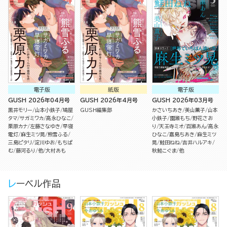
電子版
紙版
電子版
GUSH 2026年04月号
GUSH 2026年4月号
GUSH 2026年03月号
黒井モリー
山本小鉄子
鳩屋
GUSH編集部
かさいちあき
美山薫子
山本
タマ
サガミワカ
高永ひなこ
小鉄子
園瀬もち
野花さお
栗原カナ
左藤さなゆき
早寝
り
天王寺ミオ
百瀬あん
高永
電灯
麻生ミツ晃
熊雪ふる
ひなこ
嘉島ちあき
麻生ミツ
三島ピタリ
淀川ゆお
もちぱ
晃
鮭田ねね
吉井ハルアキ
む
藤河るり
他
大村あも
秋鮭こぐま
他
レーベル作品