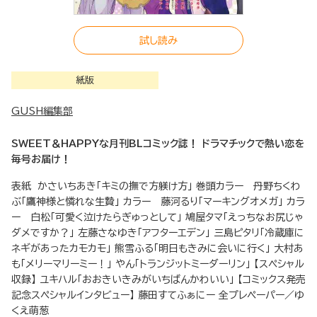
試し読み
紙版
GUSH編集部
SWEET＆HAPPYな月刊BLコミック誌！ ドラマチックで熱い恋を
毎号お届け！
表紙 かさいちあき「キミの撫で方躾け方」 巻頭カラー 丹野ちくわ
ぶ「鷹神様と憐れな生贄」 カラー 藤河るり「マーキングオメガ」 カラ
ー 白松「可愛く泣けたらぎゅっとして」 鳩屋タマ「えっちなお尻じゃ
ダメですか？」 左藤さなゆき「アフターエデン」 三島ピタリ「冷蔵庫に
ネギがあったカモカモ」 熊雪ふる「明日もきみに会いに行く」 大村あ
も「メリーマリーミー！」 やん「トランジットミーダーリン」 【スペシャル
収録】 ユキハル「おおきいきみがいちばんかわいい」 【コミックス発売
記念スペシャルインタビュー】 藤田すてふぁにー 全プレペーパー／ゆ
くえ萌葱