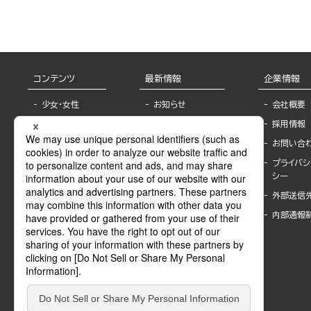
コンテンツ
最新情報
企業情報
少女・女性
お知らせ
会社概要
TL
フェア・イベント情
採用情報
報
BL
お問い合
書店様へ
ライトノベル
プライバシ
海外ライセンシー
シー
青年・一般
公式SNSアカウ
外部送信
グラビア・写真
ント
集
内部通報
作家一覧
モーター誌
Keyword list
SPECIAL
Author list
Sublicense
マンガよもん
が