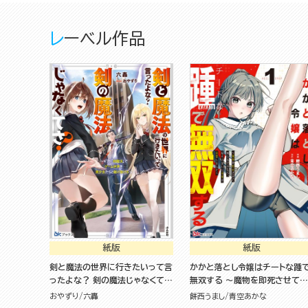
レーベル作品
紙版
紙版
剣と魔法の世界に行きたいって言
かかと落とし令嬢はチートな踵
ったよな？ 剣の魔法じゃなくて
無双する ～魔物を即死させて楽
さ？ ～ギフト「剣魔法」でゲーム世
しんでいたら、私を追放した実家
おやずり
六轟
餅西うまし
青空あかな
界を美少女たちと駆け抜ける～
が崩壊しました～（１）