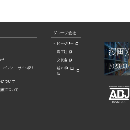
グループ会社
ビーグリー
海王社
わせ
文友舎
ーポリシー・サイトポリ
新アポロ出
版
先について
制度について