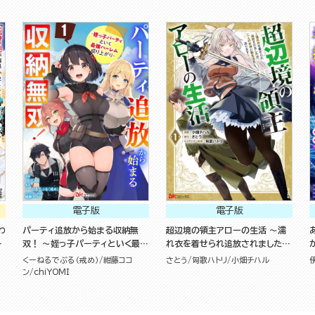
最強を目指す！（５）
電子版
電子版
わ
パーティ追放から始まる収納無
超辺境の領主アローの生活 ～濡
で
双！ ～姪っ子パーティといく最強
れ衣を着せられ追放されました
い
ハーレム成り上がり～ コミック版
が、二人の女神と新生活を送りま
くーねるでぶる（戒め）
紺藤ココ
さとう
匈歌ハトリ
小畑チハル
も
（分冊版）
す～ コミック版 （1）
ン
chiYOMI
版