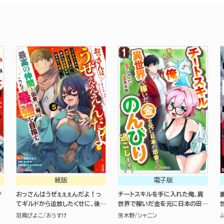
紙版
電子版
で
おっさんはうぜぇぇぇんだよ！っ
チートスキルを手に入れた俺、異
てギルドから追放したくせに、後か
世界で稼いだ金を元に日本の田舎
ら復帰要請を出されても遅い。最
でのんびり過ごします。 コミック
羽鳥ぴよこ
おうすけ
茨木野
シャニン
高の仲間と出会った俺はこっちで
版（分冊版）