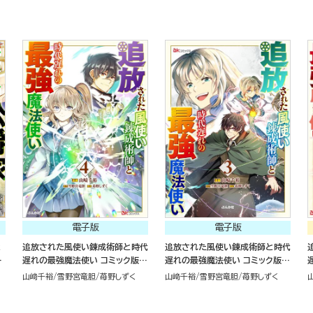
電子版
電子版
と
追放された風使い錬成術師と時代
追放された風使い錬成術師と時代
が
遅れの最強魔法使い コミック版
遅れの最強魔法使い コミック版
版
（4）
（3）
山﨑千裕
雪野宮竜胆
苺野しずく
山﨑千裕
雪野宮竜胆
苺野しずく