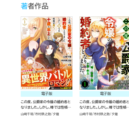
著者作品
電子版
電子版
この度、公爵家の令嬢の婚約者と
この度、公爵家の令嬢の婚約者
なりました。しかし、噂では性格が
なりました。しかし、噂では性格
悪く、十歳も年上です。 コミック版
悪く、十歳も年上です。 コミック
山﨑千裕
市村鉄之助
夕薙
山﨑千裕
市村鉄之助
夕薙
（1）
（分冊版）