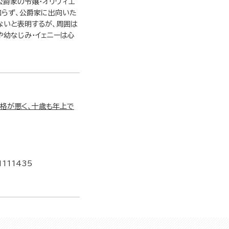
爵家の令嬢・オリヴィエ
知らず、公爵家に出向いた
ないと表明するが、周囲は
や幼なじみ・イェニーは心
性格が悪く、十歳も年上で
1111435