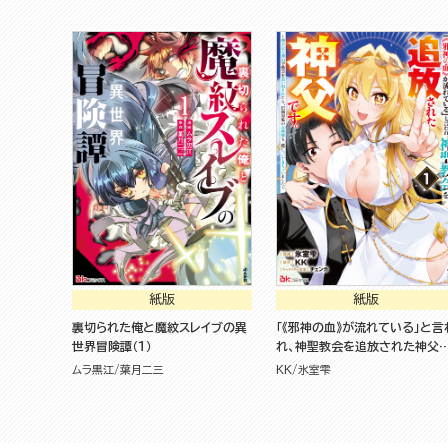
紙版
紙版
裏切られた俺と魔紋スレイブの異
「《邪神の血》が流れている」と言
世界冒険譚（１）
れ、神聖教会を追放された神父
す。 ～理不尽な理由で教会を追
ムラ黒江
葉月二三
KK
氷室雫
出されたら、信仰対象の女神様
一緒についてきちゃいました～
（１）