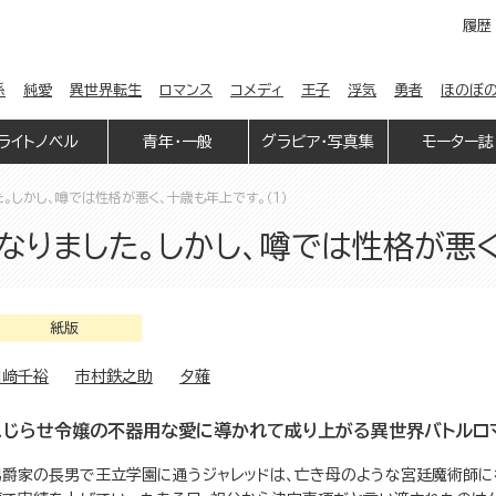
履歴
係
純愛
異世界転生
ロマンス
コメディ
王子
浮気
勇者
ほのぼ
ライトノベル
青年・一般
グラビア・写真集
モーター誌
。しかし、噂では性格が悪く、十歳も年上です。（１）
りました。しかし、噂では性格が悪く
紙版
山﨑千裕
市村鉄之助
夕薙
こじらせ令嬢の不器用な愛に導かれて成り上がる異世界バトルロマ
男爵家の長男で王立学園に通うジャレッドは、亡き母のような宮廷魔術師に