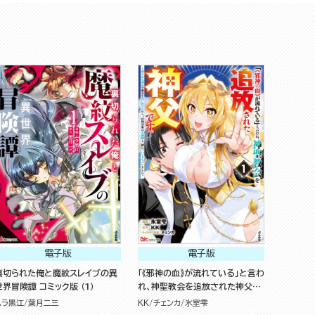
電子版
電子版
裏切られた俺と魔紋スレイブの異
「《邪神の血》が流れている」と言わ
世界冒険譚 コミック版 （1）
れ、神聖教会を追放された神父で
す。 ～理不尽な理由で教会を追い
ムラ黒江
葉月二三
KK
チェンカ
氷室雫
出されたら、信仰対象の女神様も