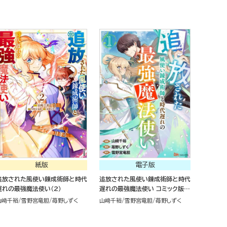
紙版
電子版
追放された風使い錬成術師と時代
追放された風使い錬成術師と時代
遅れの最強魔法使い（2）
遅れの最強魔法使い コミック版
（分冊版）
山﨑千裕
雪野宮竜胆
苺野しずく
山﨑千裕
雪野宮竜胆
苺野しずく