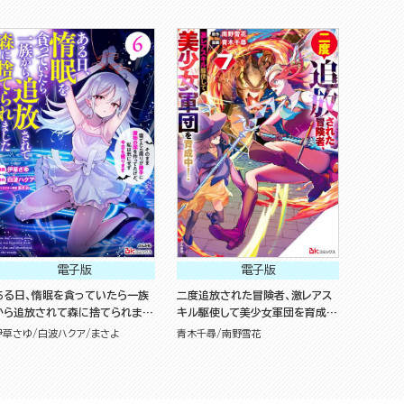
一緒についてきちゃいました～ コ
ミック版 （1）
電子版
電子版
ある日、惰眠を貪っていたら一族
二度追放された冒険者、激レアス
から追放されて森に捨てられまし
キル駆使して美少女軍団を育成
た そのまま寝てたら周りが勝手
中！ コミック版 （7）
伊草さゆ
白波ハクア
まさよ
青木千尋
南野雪花
に魔物の国を作ってたけど、私は
気にせず今日も眠ります コミック
 （6）