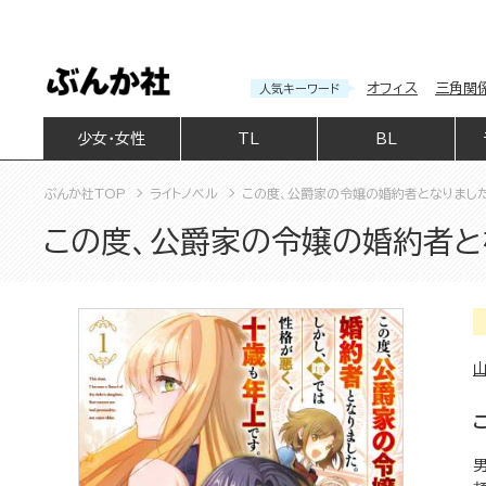
オフィス
三角関
人気キーワード
少女・女性
TL
BL
ぶんか社TOP
ライトノベル
この度、公爵家の令嬢の婚約者となりました
この度、公爵家の令嬢の婚約者とな