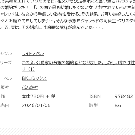
頼で実績を上げていったある日、祖父から決定事項だと言い渡されたのは公
との婚約だった！ 「この国で最も結婚したくない女」と評されているとも
ジャレッドは、彼女から手厳しい歓待を受ける。その結果、お互い結婚したく
着々とお膳立てをしてしまう…。そんな事態をジャレッドの同級生・クリスタ
配する。実は、その婚約には凶悪な陰謀が絡んでいた……。
ジャンル
ライトノベル
シリーズ
この度、公爵家の令嬢の婚約者となりました。しかし、噂では
す。（１）
レーベル
BKコミックス
出版社
ぶんか社
定価
本体720円 ＋ 税
ISBN
978482
発売日
2026/01/05
版型
B6