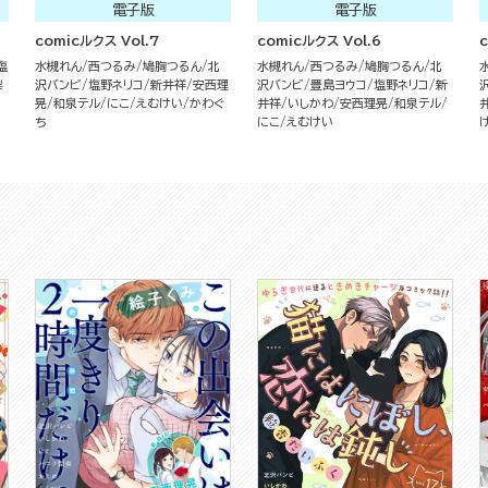
電子版
電子版
comicルクス Vol.7
comicルクス Vol.6
塩
水槻れん
西つるみ
鳩胸つるん
北
水槻れん
西つるみ
鳩胸つるん
北
梨
沢バンビ
塩野ネリコ
新井祥
安西理
沢バンビ
豊島ヨウコ
塩野ネリコ
新
晃
和泉テル
にこ
えむけい
かわぐ
井祥
いしかわ
安西理晃
和泉テル
ち
にこ
えむけい