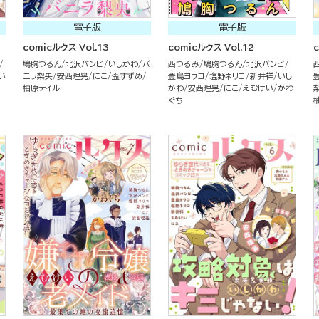
電子版
電子版
comicルクス Vol.13
comicルクス Vol.12
c
鳩胸つるん
北沢バンビ
いしかわ
バ
西つるみ
鳩胸つるん
北沢バンビ
い
ニラ梨央
安西理晃
にこ
盃すずめ
豊島ヨウコ
塩野ネリコ
新井祥
いし
柚原テイル
かわ
安西理晃
にこ
えむけい
かわ
ぐち