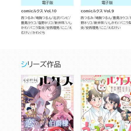
電子版
電子版
comicルクス Vol.10
comicルクス Vol.9
西つるみ
鳩胸つるん
北沢バンビ
西つるみ
鳩胸つるん
豊島ヨウコ
豊島ヨウコ
塩野ネリコ
新井祥
いし
野ネリコ
新井祥
いしかわ
バニラ
かわ
バニラ梨央
安西理晃
にこ
え
央
安西理晃
にこ
えむけい
むけい
かわぐち
シリーズ作品