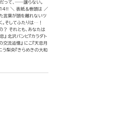
恋だって、――譲らない。
4!! ＼ 表紙＆巻頭は ／
った言葉が頭を離れないツ
く。そしてふたりは…！
の？ それとも、あなたは
恋』 北沢バンビ『カラダト
の交流追憶』 にこ『天恋月
バニラ梨央『きらめきの大和