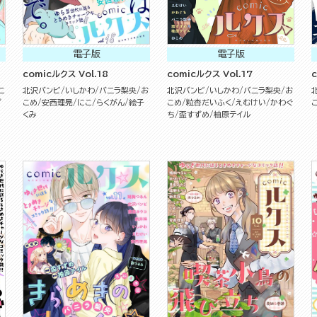
電子版
電子版
comicルクス Vol.18
comicルクス Vol.17
こ
北沢バンビ
いしかわ
バニラ梨央
お
北沢バンビ
いしかわ
バニラ梨央
お
ず
こめ
安西理晃
にこ
らくがん
絵子
こめ
粒杏だいふく
えむけい
かわぐ
くみ
ち
盃すずめ
柚原テイル