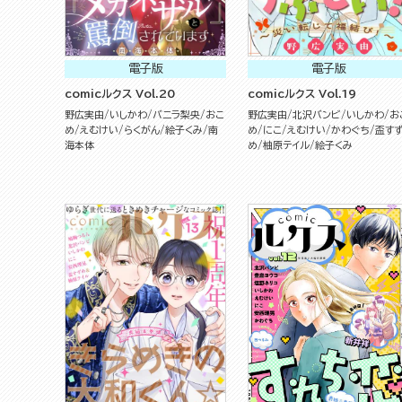
電子版
電子版
comicルクス Vol.20
comicルクス Vol.19
野広実由
いしかわ
バニラ梨央
おこ
野広実由
北沢バンビ
いしかわ
お
め
えむけい
らくがん
絵子くみ
南
め
にこ
えむけい
かわぐち
盃す
海本体
め
柚原テイル
絵子くみ