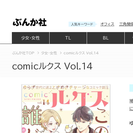
オフィス
三角関
人気キーワード
少女・女性
TL
BL
ぶんか社TOP
少女・女性
comicルクス Vol.14
comicルクス Vol.14