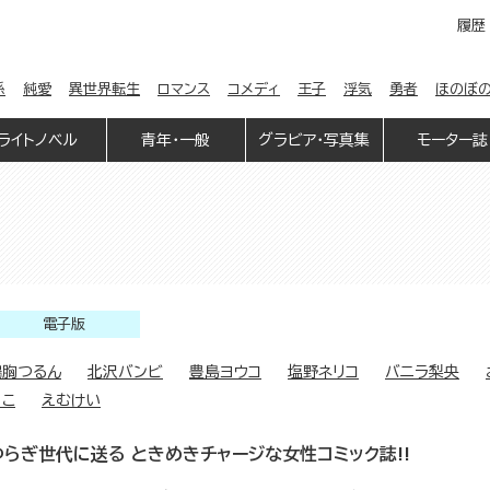
履歴
係
純愛
異世界転生
ロマンス
コメディ
王子
浮気
勇者
ほのぼ
ライトノベル
青年・一般
グラビア・写真集
モーター誌
電子版
鳩胸つるん
北沢バンビ
豊島ヨウコ
塩野ネリコ
バニラ梨央
にこ
えむけい
ゆらぎ世代に送る ときめきチャージな女性コミック誌!!