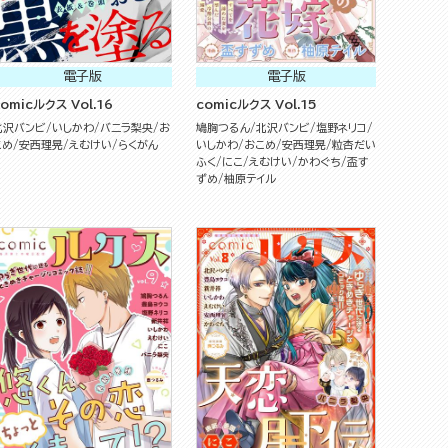
電子版
電子版
comicルクス Vol.16
comicルクス Vol.15
北沢バンビ
いしかわ
バニラ梨央
お
鳩胸つるん
北沢バンビ
塩野ネリコ
こめ
安西理晃
えむけい
らくがん
いしかわ
おこめ
安西理晃
粒杏だい
ふく
にこ
えむけい
かわぐち
盃す
ずめ
柚原テイル