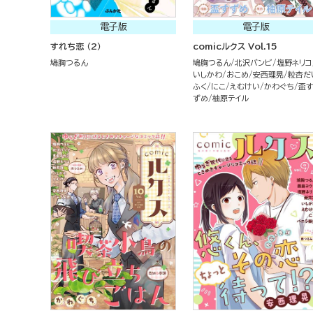
電子版
電子版
すれち恋 （2）
comicルクス Vol.15
鳩胸つるん
鳩胸つるん
北沢バンビ
塩野ネリコ
いしかわ
おこめ
安西理晃
粒杏だ
ふく
にこ
えむけい
かわぐち
盃す
ずめ
柚原テイル