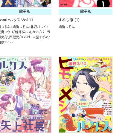
電子版
電子版
omicルクス Vol.11
すれち恋 （1）
西つるみ
鳩胸つるん
北沢バンビ
鳩胸つるん
豊島ヨウコ
新井祥
いしかわ
バニラ
梨央
安西理晃
えむけい
盃すずめ
柚原テイル