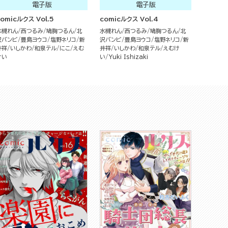
電子版
電子版
comicルクス Vol.5
comicルクス Vol.4
水槻れん
西つるみ
鳩胸つるん
北
水槻れん
西つるみ
鳩胸つるん
北
沢バンビ
豊島ヨウコ
塩野ネリコ
新
沢バンビ
豊島ヨウコ
塩野ネリコ
新
井祥
いしかわ
和泉テル
にこ
えむ
井祥
いしかわ
和泉テル
えむけ
けい
い
Yuki Ishizaki