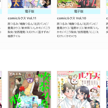
電子版
電子版
comicルクス Vol.11
comicルクス Vol.10
西つるみ
鳩胸つるん
北沢バンビ
西つるみ
鳩胸つるん
北沢バンビ
し
豊島ヨウコ
新井祥
いしかわ
バニラ
豊島ヨウコ
塩野ネリコ
新井祥
いし
わ
梨央
安西理晃
えむけい
盃すずめ
かわ
バニラ梨央
安西理晃
にこ
え
柚原テイル
むけい
かわぐち