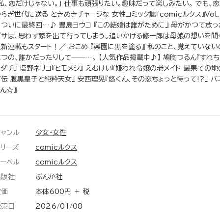
「私、恋だけじゃない。」 仕事も頑張りたい。趣味だって楽しみたい。 でも、
らぎ世代に送る ときめきチャージな 女性コミック誌『comicルクス』Vol.1
♪ついに最終回…♪ 豊島ヨウコ 『この結婚は誰がために』 母がかつて放
バサは、思わず家を出て行ってしまう。追いかける修一郎は母娘の想いを聞
＼新連載もスタート！／ おこめ 『楽園に黒を塗る』 私のこと、覚えていない
べつの、誰かだったりして――…。 【人気作品掲載中♪】 鳩胸つるん『すれち
モダチ』 塩野ネリコ『ヒモメシ』 えむけい『嫌われ令嬢の老メイド 最果ての地
下伝 腹黒皇子と純粋天女』 安西理晃『悠くん、その恋ちょっと待って!?』 
ん☆』
ジャンル
少女・女性
シリーズ
comicルクス
レーベル
comicルクス
出版社
ぶんか社
定価
本体600円 ＋ 税
発売日
2026/01/08