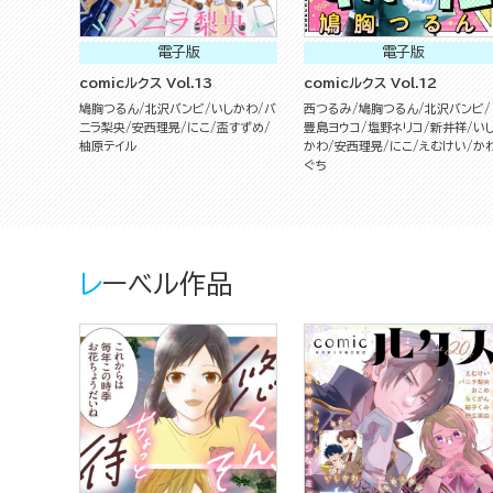
電子版
電子版
comicルクス Vol.13
comicルクス Vol.12
鳩胸つるん
北沢バンビ
いしかわ
バ
西つるみ
鳩胸つるん
北沢バンビ
ニラ梨央
安西理晃
にこ
盃すずめ
豊島ヨウコ
塩野ネリコ
新井祥
い
柚原テイル
かわ
安西理晃
にこ
えむけい
か
ぐち
レーベル作品