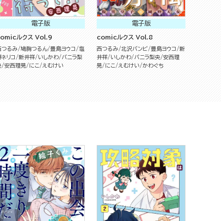
電子版
電子版
comicルクス Vol.9
comicルクス Vol.8
西つるみ
鳩胸つるん
豊島ヨウコ
塩
西つるみ
北沢バンビ
豊島ヨウコ
新
野ネリコ
新井祥
いしかわ
バニラ梨
井祥
いしかわ
バニラ梨央
安西理
央
安西理晃
にこ
えむけい
晃
にこ
えむけい
かわぐち