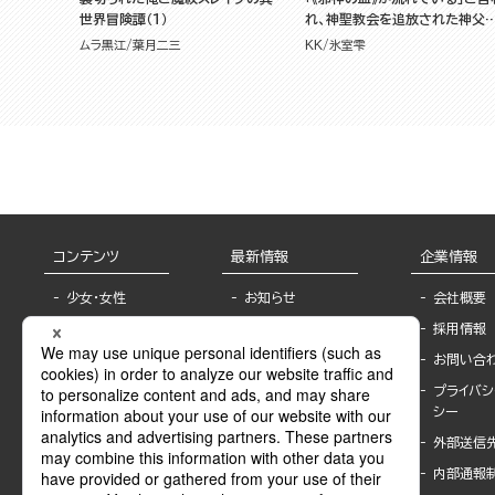
世界冒険譚（１）
れ、神聖教会を追放された神父
す。 ～理不尽な理由で教会を追
ムラ黒江
葉月二三
KK
氷室雫
出されたら、信仰対象の女神様
一緒についてきちゃいました～
（１）
コンテンツ
最新情報
企業情報
少女・女性
お知らせ
会社概要
TL
フェア・イベント情
採用情報
報
BL
お問い合
書店様へ
ライトノベル
プライバシ
海外ライセンシー
シー
青年・一般
公式SNSアカウ
外部送信
グラビア・写真
ント
集
内部通報
作家一覧