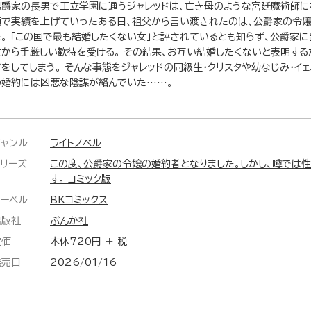
男爵家の長男で王立学園に通うジャレッドは、亡き母のような宮廷魔術師に
頼で実績を上げていったある日、祖父から言い渡されたのは、公爵家の令嬢
た。 「この国で最も結婚したくない女」と評されているとも知らず、公爵家に
女から手厳しい歓待を受ける。 その結果、お互い結婚したくないと表明する
てをしてしまう。 そんな事態をジャレッドの同級生・クリスタや幼なじみ・イェ
の婚約には凶悪な陰謀が絡んでいた……。
ジャンル
ライトノベル
シリーズ
この度、公爵家の令嬢の婚約者となりました。しかし、噂では
す。 コミック版
レーベル
BKコミックス
出版社
ぶんか社
定価
本体720円 ＋ 税
発売日
2026/01/16