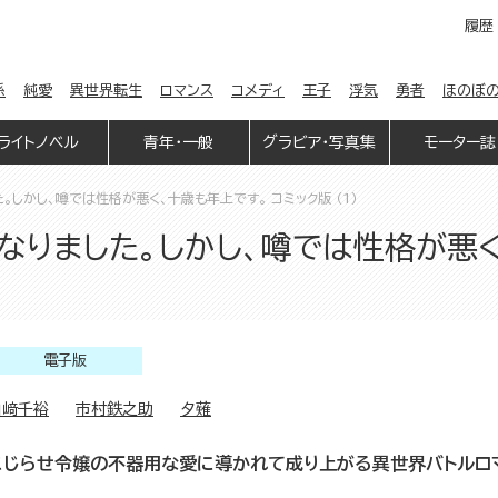
履歴
係
純愛
異世界転生
ロマンス
コメディ
王子
浮気
勇者
ほのぼ
ライトノベル
青年・一般
グラビア・写真集
モーター誌
しかし、噂では性格が悪く、十歳も年上です。 コミック版 （1）
りました。しかし、噂では性格が悪く
電子版
山﨑千裕
市村鉄之助
夕薙
こじらせ令嬢の不器用な愛に導かれて成り上がる異世界バトルロマ