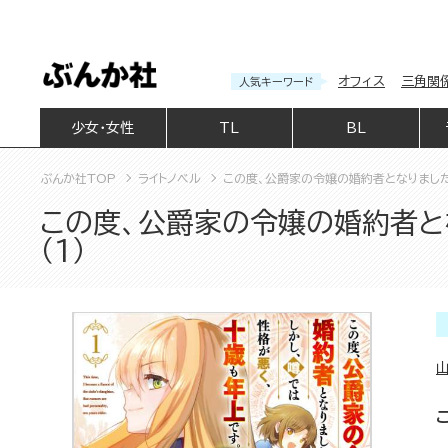
オフィス
三角関
人気キーワード
少女・女性
TL
BL
ぶんか社TOP
ライトノベル
この度、公爵家の令嬢の婚約者となりました。
この度、公爵家の令嬢の婚約者とな
（1）