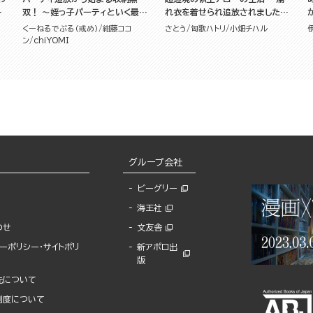
で
双！ ～姪っ子パーティといく最強
れ衣を着せられ追放されました
い
ハーレム成り上がり～ コミック版
が、二人の女神と新生活を送りま
くーねるでぶる（戒め）
紺藤ココ
さとう
匈歌ハトリ
小畑チハル
も
（分冊版）
す～ コミック版 （1）
ン
chiYOMI
版
グループ会社
ビーグリー
海王社
わせ
文友舎
ーポリシー・サイトポリ
新アポロ出
版
先について
制度について