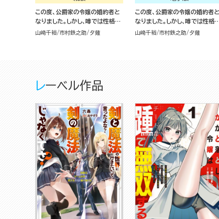
この度、公爵家の令嬢の婚約者と
この度、公爵家の令嬢の婚約者
なりました。しかし、噂では性格が
なりました。しかし、噂では性格
悪く、十歳も年上です。（１）
悪く、十歳も年上です。 コミック
山﨑千裕
市村鉄之助
夕薙
山﨑千裕
市村鉄之助
夕薙
（分冊版）
レーベル作品