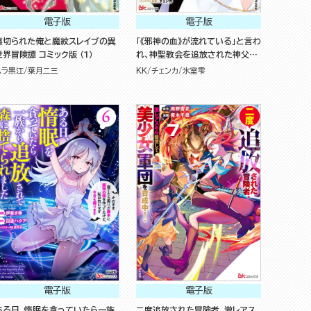
電子版
電子版
裏切られた俺と魔紋スレイブの異
「《邪神の血》が流れている」と言わ
世界冒険譚 コミック版 （1）
れ、神聖教会を追放された神父で
す。 ～理不尽な理由で教会を追い
ムラ黒江
葉月二三
KK
チェンカ
氷室雫
出されたら、信仰対象の女神様も
一緒についてきちゃいました～ コ
ミック版 （1）
電子版
電子版
ある日、惰眠を貪っていたら一族
二度追放された冒険者、激レアス