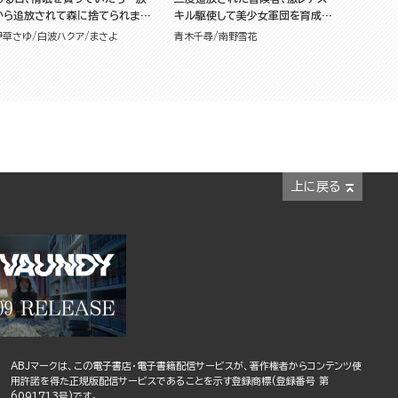
から追放されて森に捨てられまし
キル駆使して美少女軍団を育成
た そのまま寝てたら周りが勝手
中！ コミック版 （7）
伊草さゆ
白波ハクア
まさよ
青木千尋
南野雪花
に魔物の国を作ってたけど、私は
気にせず今日も眠ります コミック
 （6）
上に戻る
ABJマークは、この電子書店・電子書籍配信サービスが、著作権者からコンテンツ使
用許諾を得た正規版配信サービスであることを示す登録商標(登録番号 第
6091713号)です。