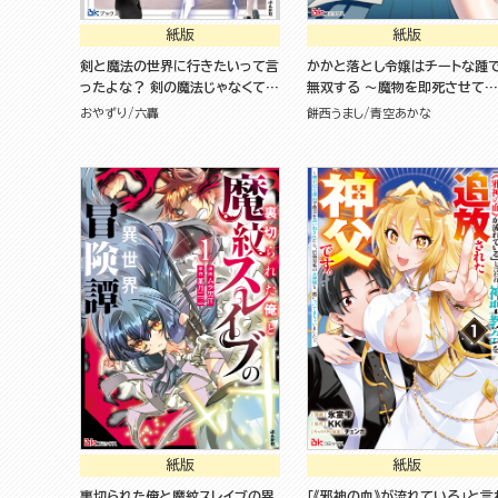
紙版
紙版
剣と魔法の世界に行きたいって言
かかと落とし令嬢はチートな踵
ったよな？ 剣の魔法じゃなくて
無双する ～魔物を即死させて楽
さ？ ～ギフト「剣魔法」でゲーム世
しんでいたら、私を追放した実家
おやずり
六轟
餅西うまし
青空あかな
界を美少女たちと駆け抜ける～
が崩壊しました～（１）
紙版
紙版
裏切られた俺と魔紋スレイブの異
「《邪神の血》が流れている」と言