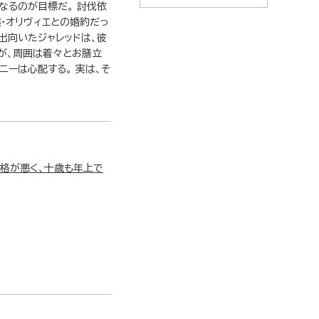
なるのが目標だ。 討伐依
・オリヴィエとの婚約だっ
出向いたジャレッドは、彼
が、周囲は着々とお膳立
ニーは心配する。 実は、そ
性格が悪く、十歳も年上で