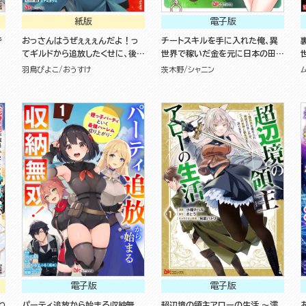
紙版
電子版
で
おっさんはうぜぇぇぇんだよ！っ
チートスキルを手に入れた俺、異
てギルドから追放したくせに、後か
世界で稼いだ金を元に日本の田舎
ら復帰要請を出されても遅い。最
でのんびり過ごします。 コミック
羽鳥ぴよこ
おうすけ
茨木野
シャニン
高の仲間と出会った俺はこっちで
版（分冊版）
最強を目指す！（５）
電子版
電子版
わ
パーティ追放から始まる収納無
超辺境の領主アローの生活 ～濡