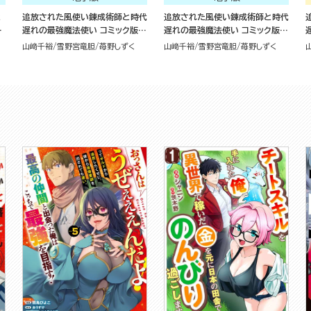
と
追放された風使い錬成術師と時代
追放された風使い錬成術師と時代
が
遅れの最強魔法使い コミック版
遅れの最強魔法使い コミック版
版
（4）
（3）
山﨑千裕
雪野宮竜胆
苺野しずく
山﨑千裕
雪野宮竜胆
苺野しずく