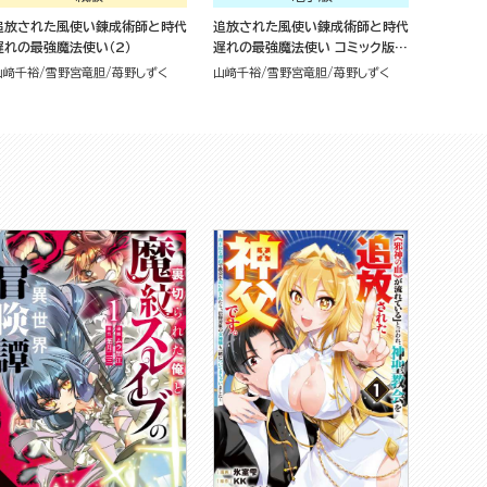
追放された風使い錬成術師と時代
追放された風使い錬成術師と時代
遅れの最強魔法使い（2）
遅れの最強魔法使い コミック版
（分冊版）
山﨑千裕
雪野宮竜胆
苺野しずく
山﨑千裕
雪野宮竜胆
苺野しずく