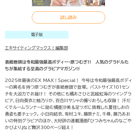
試し読み
電子版
エキサイティングマックス！編集部
表紙巻頭は令和最強最高ボディー・原つむぎ!! 人気のグラドルた
ちが集結する至高のグラビアマガジン!!
2025年最後のEX MAX！Special！ 今号は令和最強最高ボディ
ーの異名を持つ原つむぎが表紙巻頭で登場。 バストサイズ101セン
チを大迫力でお届け！ その他にも橘あさひと宮越虹海のツイングラ
ビア、日向葵衣と柚乃りか、百合川サシャの撮りおろしも収録！ 汗だ
くでルームランナーに励む橘亜沙美＆足ツボに挑戦した夏佳しおの
勇姿も要チェック。 小日向結衣、有村ユキ、藤原ナミ、千尋、藤乃あお
いの特別グラビアのほか、大好評の連載漫画『ひつみちゃんのなごや
かびより』など贅沢300ページ超え！