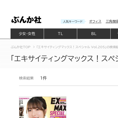
オフィス
三角関
人気キーワード
少女・女性
TL
BL
ぶんか社TOP
「エキサイティングマックス！スペシャル Vol.205」の検索
「エキサイティングマックス！スペシ
1件
検索結果