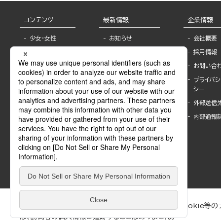
コンテンツ
最新情報
企業情報
少女・女性
お知らせ
会社概要
TL
フェア・イベント情
採用情報
報
BL
お問い合
書店様へ
ライトノベル
プライバシ
海外ライセンシー
シー
青年・一般
公式SNSアカウ
外部送信
グラビア・写真
ント
集
内部通報
作家一覧
モーター誌
Keyword list
SPECIAL
Author list
Sublicense
マンガよもん
が
試し読み
ぶんか社が運営するサイトでは、利便性向上のためにCookie等のデ
は、訪問者の個人情報を追跡することはありません。