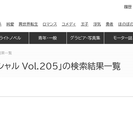
履歴
係
純愛
異世界転生
ロマンス
コメディ
王子
浮気
勇者
ほのぼ
ライトノベル
青年・一般
グラビア・写真集
モーター誌
結果一覧
ャル Vol.205」の検索結果一覧