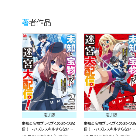
著者作品
電子版
電子版
未知と宝物ざっくざくの迷宮大配
未知と宝物ざっくざくの迷宮大
信！ ～ハズレスキルすらない凡
信！ ～ハズレスキルすらない凡
人、見る人から見れば普通に非凡
人、見る人から見れば普通に非