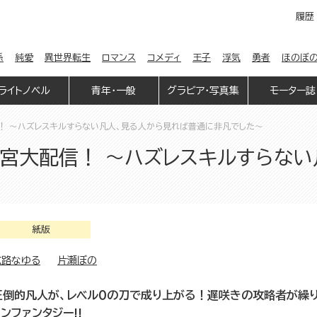
履歴
係
純愛
異世界転生
ロマンス
コメディ
王子
浮気
勇者
ほのぼ
ライトノベル
青年・一般
グラビア・写真集
モーター誌
信！ ～ハズレスキルすらない凡人、見る人から見れば普通に非凡でした～
迷宮大配信！ ～ハズレスキルすらな
紙版
広路なゆる
片瀬ぼの
圧倒的凡人が、レベル０の刀で成り上がる！遅咲きの攻略者が繰
ョンファンタジー!!