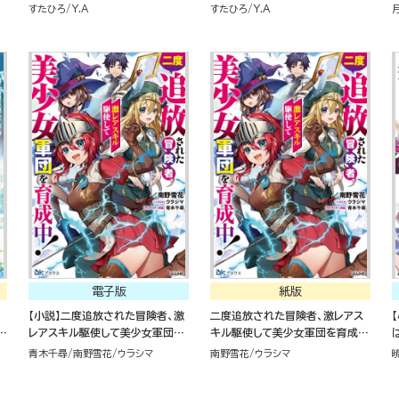
断
（3）
すたひろ
Y.A
すたひろ
Y.A
電子版
紙版
【小説】二度追放された冒険者、激
二度追放された冒険者、激レアス
な
レアスキル駆使して美少女軍団を
キル駆使して美少女軍団を育成
育成中！
中！
青木千尋
南野雪花
ウラシマ
南野雪花
ウラシマ