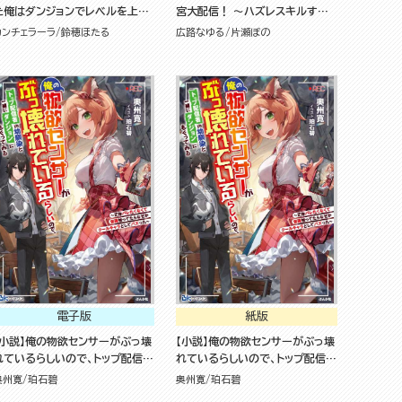
た俺はダンジョンでレベルを上げ
宮大配信！ ～ハズレスキルすら
る
ない凡人、見る人から見れば普通
カンチェラーラ
鈴穂ほたる
広路なゆる
片瀬ぼの
に非凡でした～
電子版
紙版
【小説】俺の物欲センサーがぶっ壊
【小説】俺の物欲センサーがぶっ壊
れているらしいので、トップ配信者
れているらしいので、トップ配信者
の幼馴染と一緒にダンジョンにも
の幼馴染と一緒にダンジョンにも
奥州寛
珀石碧
奥州寛
珀石碧
ぐってみる ～正体バレたくなくて
ぐってみる ～正体バレたくなくて