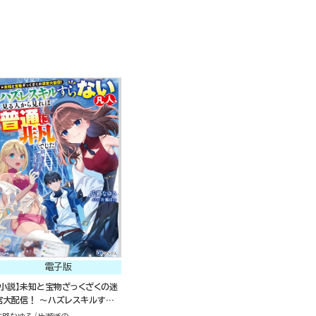
電子版
【小説】未知と宝物ざっくざくの迷
宮大配信！ ～ハズレスキルすら
ない凡人、見る人から見れば普通