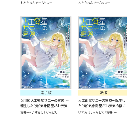
ティーが噛み合いすぎて、復帰要
噛み合いすぎて、復帰要請はお
ねたらまんでー
ふつー
ねたらまんでー
ふつー
請はお断りします～
りします～
電子版
紙版
【小説】人工衛星サニーの冒険 ～
人工衛星サニーの冒険～転生し
転生した“元”気象衛星がお天気令
た"元"気象衛星がお天気令嬢に
嬢になるまで～
るまで～
真安一
いずみけい
ちどり
いずみけい
ちどり
真安 一