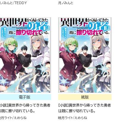
に勝手に世界最強認定されまし
に世界最強認定されました。
月ノみんと
TEDDY
月ノみんと
た。
電子版
紙版
【小説】異世界から帰ってきた勇者
【小説】異世界から帰ってきた勇者
は既に擦り切れている。
は既に擦り切れている。
暁月ライト
えめらね
暁月ライト
えめらね