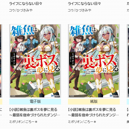
く
ライフにならない日々
ライフにならない日々
コウ
ひづきみや
コウ
ひづきみや
電子版
紙版
に
【小説】雑魚は裏ボスを夢に見る
【小説】雑魚は裏ボスを夢に見る
た
～最弱を宿命づけられたダンジョ
～最弱を宿命づけられたダンジョ
始
ン探索者《シーカー》、二十五年の
ン探索者《シーカー》、二十五年の
ミポリオン
ごろー＊
ミポリオン
ごろー＊
時を経て覚醒す～
時を経て覚醒す～