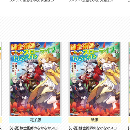
シメサバ
広路なゆる
片瀬ぼの
シメサバ
広路なゆる
片瀬ぼの
でした～（1）
でした～ コミック版 （分冊版）
電子版
紙版
収
【小説】錬金術師のなかなかスロー
【小説】錬金術師のなかなかスロー