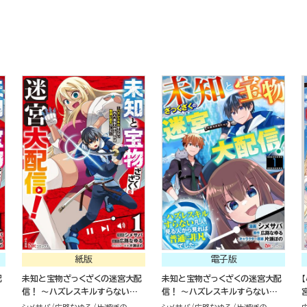
紙版
電子版
配
未知と宝物ざっくざくの迷宮大配
未知と宝物ざっくざくの迷宮大配
信！ ～ハズレスキルすらない凡
信！ ～ハズレスキルすらない凡
凡
人、見る人から見れば普通に非凡
人、見る人から見れば普通に非凡