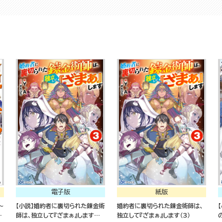
電子版
紙版
～
【小説】婚約者に裏切られた錬金術
婚約者に裏切られた錬金術師は、
が
師は、独立して『ざまぁ』します
独立して『ざまぁ』します（３）