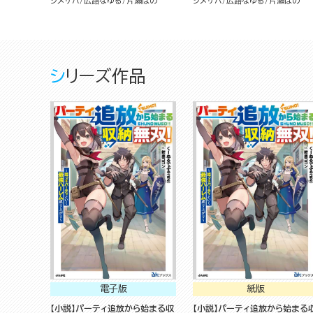
シメサバ
広路なゆる
片瀬ぼの
シメサバ
広路なゆる
片瀬ぼの
でした～ コミック版 （2）
でした～ コミック版 （1）
シリーズ作品
電子版
紙版
【小説】パーティ追放から始まる収
【小説】パーティ追放から始まる