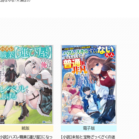
広路なゆる
片瀬ぼの
に非凡でした～
紙版
電子版
【小説】ハズレ職業【運び屋】になっ
【小説】未知と宝物ざっくざくの迷