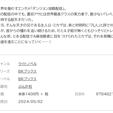
世界を賑わすエンタメ「ダンジョン攻略配信」。
その配信の中でも、蒼谷アサヒは世界最高クラスの実力者で、数少ない「レベ
保持する超天才だった。
一方、そんな天才の兄である主人公・ミカゲは、弟と対照的に「凡人」と評さ
たが、昔からの憧れを追い続けるため、だとえ才能が無くともひっそりとトレ
そんな折、とある配信でA級攻略者に目をつけられたミカゲは、それを契機に
の道を進むことになっていく――！
ジャンル
ライトノベル
シリーズ
BKブックス
レーベル
BKブックス
出版社
ぶんか社
定価
本体1400円 ＋ 税
ISBN
978482
発売日
2024/05/02