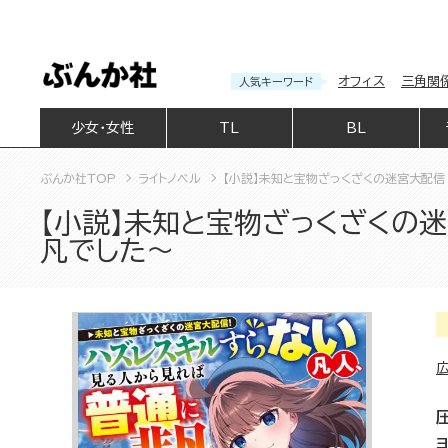
オフィス
三角関
人気キーワード
少女・女性
TL
BL
ぶんか社TOP
ライトノベル
【小説】未知と宝物ざっくざくの迷宮大配
【小説】未知と宝物ざっくざくの
凡でした～