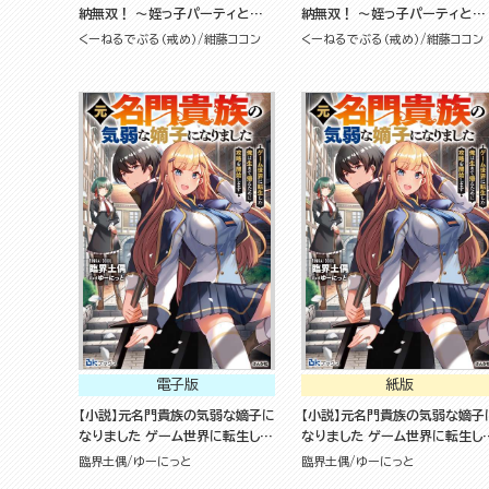
納無双！ ～姪っ子パーティといく
納無双！ ～姪っ子パーティとい
最強ハーレム成り上がり～
最強ハーレム成り上がり～
くーねるでぶる（戒め）
紺藤ココン
くーねるでぶる（戒め）
紺藤ココン
電子版
紙版
【小説】元名門貴族の気弱な嫡子に
【小説】元名門貴族の気弱な嫡子
なりました ゲーム世界に転生した
なりました ゲーム世界に転生し
俺は生きて帰るために攻略を開始
俺は生きて帰るために攻略を開
臨界土偶
ゆーにっと
臨界土偶
ゆーにっと
します
します