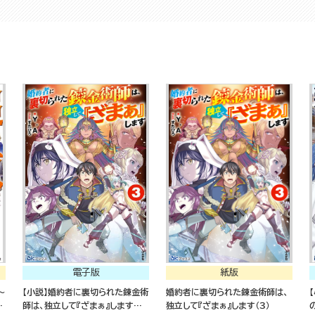
電子版
紙版
～
【小説】婚約者に裏切られた錬金術
婚約者に裏切られた錬金術師は、
が
師は、独立して『ざまぁ』します
独立して『ざまぁ』します（３）