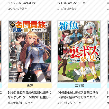
く
ライフにならない日々
ライフにならない日々
コウ
ひづきみや
コウ
ひづきみや
紙版
電子版
に
【小説】元名門貴族の気弱な嫡子に
【小説】雑魚は裏ボスを夢に見る
た
なりました ゲーム世界に転生した
～最弱を宿命づけられたダンジョ
始
俺は生きて帰るために攻略を開始
ン探索者《シーカー》、二十五年の
臨界土偶
ゆーにっと
ミポリオン
ごろー＊
します
時を経て覚醒す～