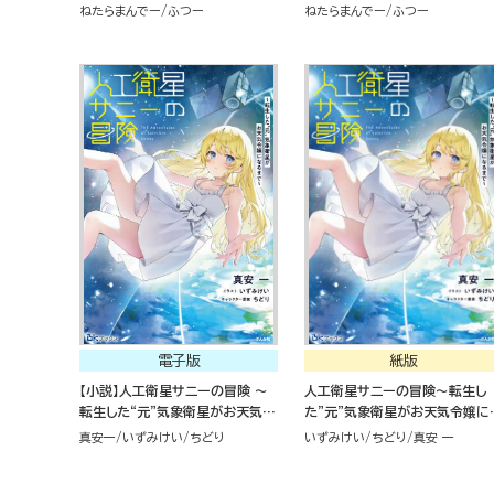
ティーが噛み合いすぎて、復帰要
噛み合いすぎて、復帰要請はお
ねたらまんでー
ふつー
ねたらまんでー
ふつー
請はお断りします～
りします～
電子版
紙版
【小説】人工衛星サニーの冒険 ～
人工衛星サニーの冒険～転生し
転生した“元”気象衛星がお天気令
た"元"気象衛星がお天気令嬢に
嬢になるまで～
るまで～
真安一
いずみけい
ちどり
いずみけい
ちどり
真安 一