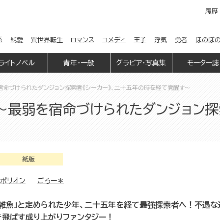
履歴
係
純愛
異世界転生
ロマンス
コメディ
王子
浮気
勇者
ほのぼ
ライトノベル
青年・一般
グラビア・写真集
モーター誌
宿命づけられたダンジョン探索者《シーカー》、二十五年の時を経て覚醒す～
 ～最弱を宿命づけられたダンジョン探
紙版
ミポリオン
ごろー＊
「雑魚」と定められた少年、二十五年を経て最強探索者へ！不遇
き飛ばす成り上がりファンタジー！