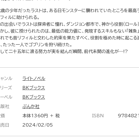
六歳の少年だったラストは、ある日モンスターに襲われていたところを最高ラ
リフィルに助けられる。
この出会いでラストは探索者に憧れ、ダンジョン都市で、神から役割（ロール
しかし、彼に授けられたのは、最低の能力値に、発現するスキルもない「雑魚
それでも昔リフィルと交わした約束を果たすべく、役割を極めた時に起こる進
じ、たった一人でゴブリンを狩り続けた。
そして二十五年に渡る努力が実を結んだ瞬間、前代未聞の進化が―!?
ジャンル
ライトノベル
シリーズ
BKブックス
レーベル
BKブックス
出版社
ぶんか社
定価
本体1360円 ＋ 税
ISBN
978482
発売日
2024/02/05