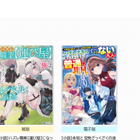
紙版
電子版
【小説】ハズレ職業【運び屋】になっ
【小説】未知と宝物ざっくざくの迷