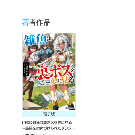
著者作品
電子版
【小説】雑魚は裏ボスを夢に見る
～最弱を宿命づけられたダンジョ
ン探索者《シーカー》、二十五年の