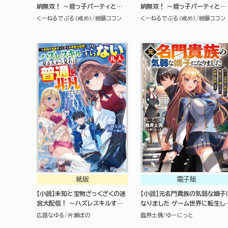
納無双！ ～姪っ子パーティといく
納無双！ ～姪っ子パーティとい
最強ハーレム成り上がり～
最強ハーレム成り上がり～
くーねるでぶる（戒め）
紺藤ココン
くーねるでぶる（戒め）
紺藤ココン
紙版
電子版
【小説】未知と宝物ざっくざくの迷
【小説】元名門貴族の気弱な嫡子
宮大配信！ ～ハズレスキルすら
なりました ゲーム世界に転生し
ない凡人、見る人から見れば普通
俺は生きて帰るために攻略を開
広路なゆる
片瀬ぼの
臨界土偶
ゆーにっと
に非凡でした～
します