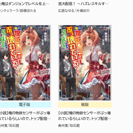
た俺はダンジョンでレベルを上げ
宮大配信！ ～ハズレスキルすら
る
ない凡人、見る人から見れば普通
カンチェラーラ
鈴穂ほたる
広路なゆる
片瀬ぼの
に非凡でした～
電子版
紙版
【小説】俺の物欲センサーがぶっ壊
【小説】俺の物欲センサーがぶっ壊
れているらしいので、トップ配信者
れているらしいので、トップ配信者
の幼馴染と一緒にダンジョンにも
の幼馴染と一緒にダンジョンにも
奥州寛
珀石碧
奥州寛
珀石碧
ぐってみる ～正体バレたくなくて
ぐってみる ～正体バレたくなくて