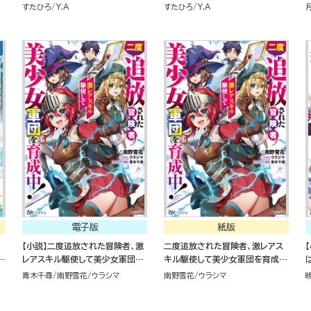
断
（3）
すたひろ
Y.A
すたひろ
Y.A
電子版
紙版
【小説】二度追放された冒険者、激
二度追放された冒険者、激レアス
な
レアスキル駆使して美少女軍団を
キル駆使して美少女軍団を育成
育成中！
中！
青木千尋
南野雪花
ウラシマ
南野雪花
ウラシマ