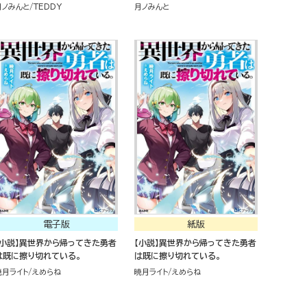
に勝手に世界最強認定されまし
に世界最強認定されました。
月ノみんと
TEDDY
月ノみんと
た。
電子版
紙版
【小説】異世界から帰ってきた勇者
【小説】異世界から帰ってきた勇者
は既に擦り切れている。
は既に擦り切れている。
暁月ライト
えめらね
暁月ライト
えめらね