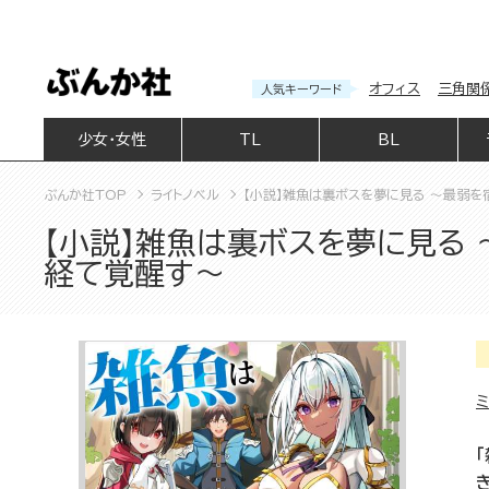
オフィス
三角関
人気キーワード
少女・女性
TL
BL
ぶんか社TOP
ライトノベル
【小説】雑魚は裏ボスを夢に見る ～最弱を
【小説】雑魚は裏ボスを夢に見る
経て覚醒す～