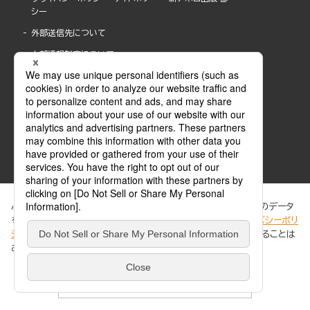
シー
外部送信先について
内部通報制度について
ぶんか社が運営するサイトでは、利便性向上のためにCookie等のデータ
を使用しています。 当社のCookieについての詳細は、「
プライバシーポリ
シー
」をご覧ください。当サイトでは、訪問者の個人情報を追跡することは
ABJマークは、この電子書店・電子書籍配信サービスが、著作権者からコンテンツ使用許諾を
ありません。
得た正規版配信サービスであることを示す登録商標(登録番号 第6091713号)です。
ABJマークの詳細、ABJマークを掲示しているサービスの一覧はこちら。
https://aebs.or.jp/
同意する
© 2025 BUNKASHA