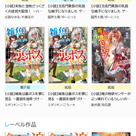
【小説】未知と宝物ざっくざ
【小説】元名門貴族の気弱
【小説】元名門貴族の気弱
くの迷宮大配信！ ～ハズ
な嫡子になりました ゲー
な嫡子になりました ゲー
レスキルすらない凡人、見
ム世界に転生した俺は生き
ム世界に転生した俺は生き
広路なゆる
片瀬ぼの
臨界土偶
ゆーにっと
臨界土偶
ゆーにっと
る人から見れば普通に非凡
て帰るために攻略を開始し
て帰るために攻略を開始し
でした～
ます
ます
電子版
紙版
紙版
【小説】雑魚は裏ボスを夢に
【小説】雑魚は裏ボスを夢に
【小説】俺の物欲センサーが
見る ～最弱を宿命づけら
見る ～最弱を宿命づけら
ぶっ壊れているらしいの
れたダンジョン探索者《シー
れたダンジョン探索者《シー
で、トップ配信者の幼馴染
ミポリオン
ごろー＊
ミポリオン
ごろー＊
奥州寛
珀石碧
カー》、二十五年の時を経
カー》、二十五年の時を経
と一緒にダンジョンにもぐ
て覚醒す～
て覚醒す～
ってみる ～正体バレたく
なくて仮面被ってたらなぜ
レーベル作品
かクールキャラとしてバズ
った～