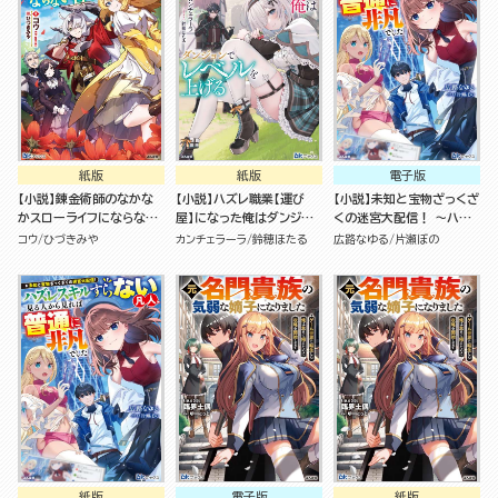
紙版
紙版
電子版
【小説】錬金術師のなかな
【小説】ハズレ職業【運び
【小説】未知と宝物ざっくざ
かスローライフにならない
屋】になった俺はダンジョン
くの迷宮大配信！ ～ハズ
日々
でレベルを上げる
レスキルすらない凡人、見
コウ
ひづきみや
カンチェラーラ
鈴穂ほたる
広路なゆる
片瀬ぼの
る人から見れば普通に非凡
でした～
紙版
電子版
紙版