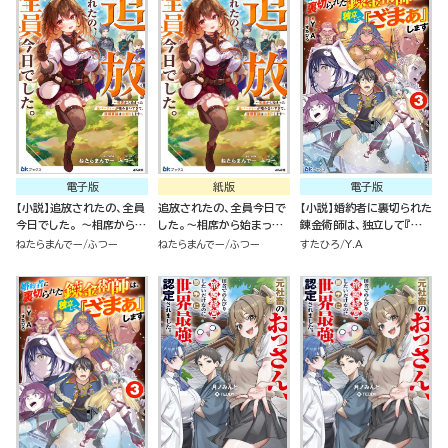
電子版
紙版
電子版
【小説】追放されたの、全員
追放されたの、全員今日で
【小説】婚約者に裏切られた
今日でした。 ～相席から始
した。～相席から始まった
錬金術師は、独立して『ざ
まった仮パーティーが噛み
仮パーティーが噛み合いす
まぁ』します （3）
ねたらまんでー
ふつー
ねたらまんでー
ふつー
すたひろ
Y.A
合いすぎて、復帰要請はお
ぎて、復帰要請はお断りし
断りします～
ます～