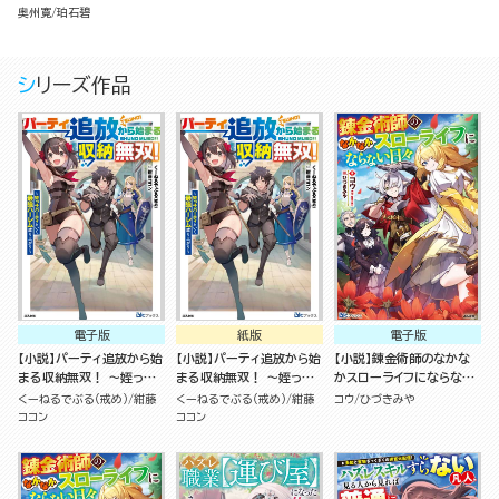
で、トップ配信者の幼馴染
奥州寛
珀石碧
と一緒にダンジョンにもぐ
ってみる ～正体バレたく
なくて仮面被ってたらなぜ
シリーズ作品
かクールキャラとしてバズ
った～
電子版
紙版
電子版
【小説】パーティ追放から始
【小説】パーティ追放から始
【小説】錬金術師のなかな
まる収納無双！ ～姪っ子
まる収納無双！ ～姪っ子
かスローライフにならない
パーティといく最強ハーレ
パーティといく最強ハーレ
日々
くーねるでぶる（戒め）
紺藤
くーねるでぶる（戒め）
紺藤
コウ
ひづきみや
ム成り上がり～
ム成り上がり～
ココン
ココン