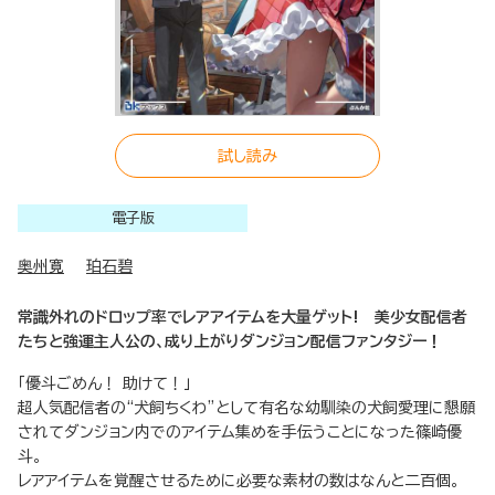
試し読み
電子版
奥州寛
珀石碧
常識外れのドロップ率でレアアイテムを大量ゲット! 美少女配信者
たちと強運主人公の、成り上がりダンジョン配信ファンタジー！
「優斗ごめん！ 助けて！」
超人気配信者の“犬飼ちくわ”として有名な幼馴染の犬飼愛理に懇願
されてダンジョン内でのアイテム集めを手伝うことになった篠崎優
斗。
レアアイテムを覚醒させるために必要な素材の数はなんと二百個。