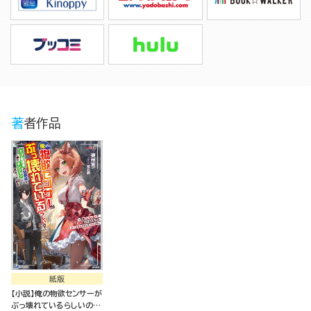
著者作品
紙版
【小説】俺の物欲センサーが
ぶっ壊れているらしいの