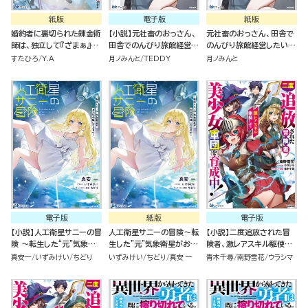
紙版
電子版
紙版
婚約者に裏切られた錬金術
【小説】元社畜のおっさん、
元社畜のおっさん、田舎で
師は、独立して『ざまぁ』し
田舎でのんびり旅館経営し
のんびり旅館経営したいだ
ます（３）
たいだけなのに勝手に世界
けなのに勝手に世界最強認
すたひろ
Y.A
月ノみんと
TEDDY
月ノみんと
最強認定されました。
定されました。
電子版
紙版
電子版
【小説】人工衛星サニーの冒
人工衛星サニーの冒険～転
【小説】二度追放された冒
険 ～転生した“元”気象衛
生した"元"気象衛星がお天
険者、激レアスキル駆使し
星がお天気令嬢になるまで
気令嬢になるまで～
て美少女軍団を育成中！
真安一
いずみけい
ちどり
いずみけい
ちどり
真安 一
青木千尋
南野雪花
ウラシマ
～