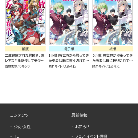
紙版
電子版
紙版
二度追放された冒険者、激
【小説】異世界から帰ってき
【小説】異世界から帰ってき
レアスキル駆使して美少女
た勇者は既に擦り切れてい
た勇者は既に擦り切れてい
軍団を育成中！
る。
る。
南野雪花
ウラシマ
暁月ライト
えめらね
暁月ライト
えめらね
コンテンツ
最新情報
少女・女性
お知らせ
TL
フェア・イベント情報