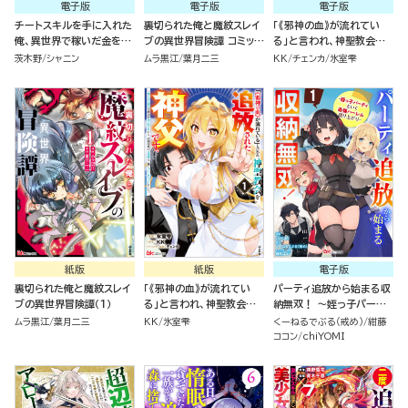
電子版
電子版
電子版
チートスキルを手に入れた
裏切られた俺と魔紋スレイ
「《邪神の血》が流れてい
俺、異世界で稼いだ金を元
ブの異世界冒険譚 コミック
る」と言われ、神聖教会を
に日本の田舎でのんびり過
版 （1）
追放された神父です。 ～理
茨木野
シャニン
ムラ黒江
葉月二三
KK
チェンカ
氷室雫
ごします。 コミック版（分冊
不尽な理由で教会を追い出
版）
されたら、信仰対象の女神
様も一緒についてきちゃい
ました～ コミック版 （1）
紙版
紙版
電子版
裏切られた俺と魔紋スレイ
「《邪神の血》が流れてい
パーティ追放から始まる収
ブの異世界冒険譚（１）
る」と言われ、神聖教会を
納無双！ ～姪っ子パーテ
追放された神父です。 ～理
ィといく最強ハーレム成り
ムラ黒江
葉月二三
KK
氷室雫
くーねるでぶる（戒め）
紺藤
不尽な理由で教会を追い出
上がり～ コミック版（分冊
ココン
chiYOMI
されたら、信仰対象の女神
版）
様も一緒についてきちゃい
ました～ （１）