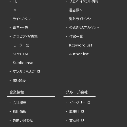
TL
フェア・イベント情報
BL
書店様へ
ライトノベル
海外ライセンシー
青年・一般
公式SNSアカウント
グラビア・写真集
作家一覧
モーター誌
Keyword list
SPECIAL
Author list
Sublicense
マンガよもんが
試し読み
企業情報
グループ会社
会社概要
ビーグリー
採用情報
海王社
お問い合わせ
文友舎