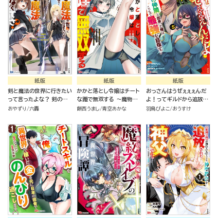
紙版
紙版
紙版
剣と魔法の世界に行きたい
かかと落とし令嬢はチート
おっさんはうぜぇぇぇんだ
って言ったよな？ 剣の魔
な踵で無双する ～魔物を
よ！ってギルドから追放し
法じゃなくてさ？ ～ギフト
即死させて楽しんでいた
たくせに、後から復帰要請
おやずり
六轟
餅西うまし
青空あかな
羽鳥ぴよこ
おうすけ
「剣魔法」でゲーム世界を美
ら、私を追放した実家が崩
を出されても遅い。最高の
少女たちと駆け抜ける～
壊しました～（１）
仲間と出会った俺はこっち
で最強を目指す！（５）