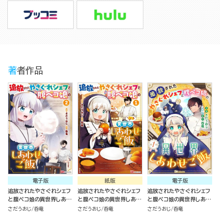
著者作品
電子版
紙版
電子版
追放されたやさぐれシェフ
追放されたやさぐれシェフ
追放されたやさぐれシェフ
と腹ペコ娘の異世界しあわ
と腹ペコ娘の異世界しあわ
と腹ペコ娘の異世界しあわ
せご飯 コミック版 （2）
せご飯（1）
せご飯 コミック版 （分冊
さだうおじ
呑竜
さだうおじ
呑竜
さだうおじ
呑竜
版）