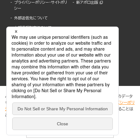
プライバシーポリシー・サイトポリ
新アポロ出版
シー
外部送信先について
内部通報制度について
ぶんか社が運営するサイトでは、利便性向上のためにCookie等のデータ
を使用しています。 当社のCookieについての詳細は、「
プライバシーポリ
シー
」をご覧ください。当サイトでは、訪問者の個人情報を追跡することは
ABJマークは、この電子書店・電子書籍配信サービスが、著作権者からコンテンツ使用許諾を
ありません。
得た正規版配信サービスであることを示す登録商標(登録番号 第6091713号)です。
ABJマークの詳細、ABJマークを掲示しているサービスの一覧はこちら。
https://aebs.or.jp/
同意する