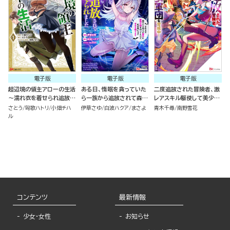
電子版
電子版
電子版
超辺境の領主アローの生活
ある日、惰眠を貪っていた
二度追放された冒険者、激
～濡れ衣を着せられ追放さ
ら一族から追放されて森に
レアスキル駆使して美少女
れましたが、二人の女神と
捨てられました そのまま
軍団を育成中！ コミック版
さとう
匈歌ハトリ
小畑チハ
伊草さゆ
白波ハクア
まさよ
青木千尋
南野雪花
新生活を送ります～ コミッ
寝てたら周りが勝手に魔物
（7）
ル
ク版 （1）
の国を作ってたけど、私は
気にせず今日も眠ります
コミック版 （6）
コンテンツ
最新情報
少女・女性
お知らせ