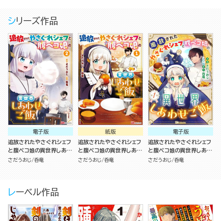
シリーズ作品
電子版
紙版
電子版
追放されたやさぐれシェフ
追放されたやさぐれシェフ
追放されたやさぐれシェフ
と腹ペコ娘の異世界しあわ
と腹ペコ娘の異世界しあわ
と腹ペコ娘の異世界しあわ
せご飯 コミック版 （2）
せご飯（1）
せご飯 コミック版 （分冊
さだうおじ
呑竜
さだうおじ
呑竜
さだうおじ
呑竜
版）
レーベル作品