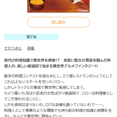
試し読み
電子版
さだうおじ
呑竜
現代の料理知識で異世界を席巻!? 見習い聖女の胃袋を掴んだ料
理人の、貧しい修道院で始まる異世界グルメファンタジー!!
数多の料理コンテストを総なめにし、三ツ星レストランのシェフとして
これ以上ないスタートを切ったジロー。
しかしトラックとの事故で異世界に転移してしまう。
たどり着いた先はド田舎の女性ばかり修道院で、ジローは料理番とし
てこき使われることに。
しかも食材は足りないわ、ロクな設備も調っていないわで――。
料理人として悪夢のような環境でも持ち前の料理の知識と経験を生
かし、なんとか異世界に馴染んでいく。