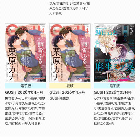
ワカ
天王寺ミオ
百瀬あん
高
永ひなこ
吉井ハルアキ
他
大村あも
電子版
紙版
電子版
GUSH 2026年04月号
GUSH 2026年4月号
GUSH 2026年03月号
黒井モリー
山本小鉄子
鳩屋
GUSH編集部
かさいちあき
美山薫子
山本
タマ
サガミワカ
高永ひなこ
小鉄子
園瀬もち
野花さお
栗原カナ
左藤さなゆき
早寝
り
天王寺ミオ
百瀬あん
高永
電灯
麻生ミツ晃
熊雪ふる
ひなこ
嘉島ちあき
麻生ミツ
三島ピタリ
淀川ゆお
もちぱ
晃
鮭田ねね
吉井ハルアキ
む
藤河るり
他
大村あも
秋鮭こぐま
他