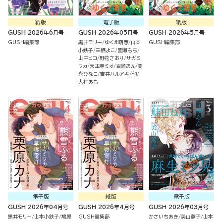
紙版
電子版
紙版
GUSH 2026年6月号
GUSH 2026年05月号
GUSH 2026年5月号
GUSH編集部
黒井モリー
ゆくえ萌葱
山本
GUSH編集部
小鉄子
三栖よこ
園瀬もち
山中ヒコ
野花さおり
サガミ
ワカ
天王寺ミオ
百瀬あん
高
永ひなこ
吉井ハルアキ
他
大村あも
電子版
紙版
電子版
GUSH 2026年04月号
GUSH 2026年4月号
GUSH 2026年03月号
黒井モリー
山本小鉄子
鳩屋
GUSH編集部
かさいちあき
美山薫子
山本