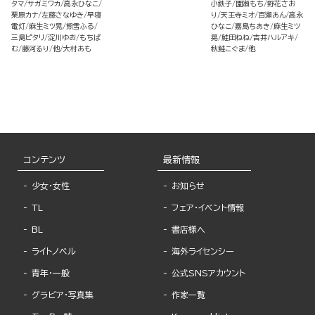
タマ
サガミワカ
高永ひなこ
小鉄子
園瀬もち
野花さお
栗原カナ
左藤さなゆき
早寝
り
天王寺ミオ
百瀬あん
高永
電灯
麻生ミツ晃
熊雪ふる
ひなこ
嘉島ちあき
麻生ミツ
三島ピタリ
淀川ゆお
もちぱ
晃
鮭田ねね
吉井ハルアキ
む
藤河るり
他
大村あも
秋鮭こぐま
他
コンテンツ
最新情報
少女・女性
お知らせ
TL
フェア・イベント情報
BL
書店様へ
ライトノベル
海外ライセンシー
青年・一般
公式SNSアカウント
グラビア・写真集
作家一覧