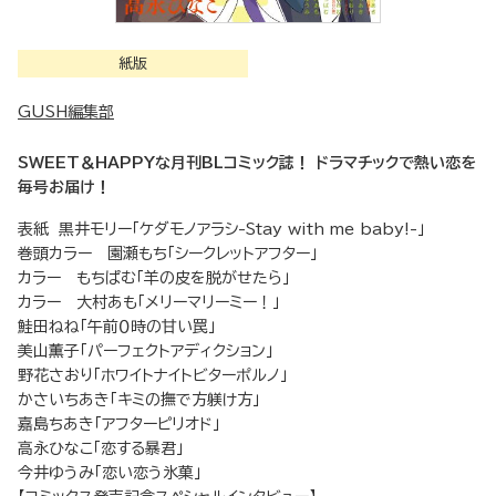
紙版
GUSH編集部
SWEET＆HAPPYな月刊BLコミック誌！ ドラマチックで熱い恋を
毎号お届け！
表紙 黒井モリー「ケダモノアラシ-Stay with me baby!-」
巻頭カラー 園瀬もち「シークレットアフター」
カラー もちぱむ「羊の皮を脱がせたら」
カラー 大村あも「メリーマリーミー！」
鮭田ねね「午前０時の甘い罠」
美山薫子「パーフェクトアディクション」
野花さおり「ホワイトナイトビターポルノ」
かさいちあき「キミの撫で方躾け方」
嘉島ちあき「アフターピリオド」
高永ひなこ「恋する暴君」
今井ゆうみ「恋い恋う氷菓」