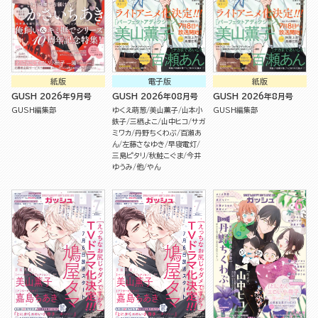
紙版
電子版
紙版
GUSH 2026年9月号
GUSH 2026年08月号
GUSH 2026年8月号
GUSH編集部
ゆくえ萌葱
美山薫子
山本小
GUSH編集部
鉄子
三栖よこ
山中ヒコ
サガ
ミワカ
丹野ちくわぶ
百瀬あ
ん
左藤さなゆき
早寝電灯
三島ピタリ
秋鮭こぐま
今井
ゆうみ
他
やん