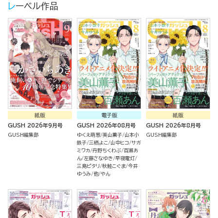
レーベル作品
紙版
電子版
紙版
GUSH 2026年9月号
GUSH 2026年08月号
GUSH 2026年8月号
GUSH編集部
ゆくえ萌葱
美山薫子
山本小
GUSH編集部
鉄子
三栖よこ
山中ヒコ
サガ
ミワカ
丹野ちくわぶ
百瀬あ
ん
左藤さなゆき
早寝電灯
三島ピタリ
秋鮭こぐま
今井
ゆうみ
他
やん