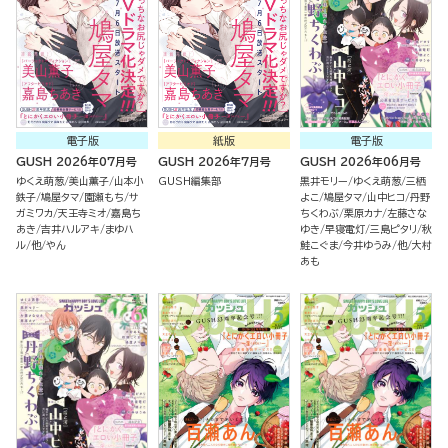
電子版
紙版
電子版
GUSH 2026年07月号
GUSH 2026年7月号
GUSH 2026年06月号
ゆくえ萌葱
美山薫子
山本小
GUSH編集部
黒井モリー
ゆくえ萌葱
三栖
鉄子
鳩屋タマ
園瀬もち
サ
よこ
鳩屋タマ
山中ヒコ
丹野
ガミワカ
天王寺ミオ
嘉島ち
ちくわぶ
栗原カナ
左藤さな
あき
吉井ハルアキ
まゆハ
ゆき
早寝電灯
三島ピタリ
秋
ル
他
やん
鮭こぐま
今井ゆうみ
他
大村
あも