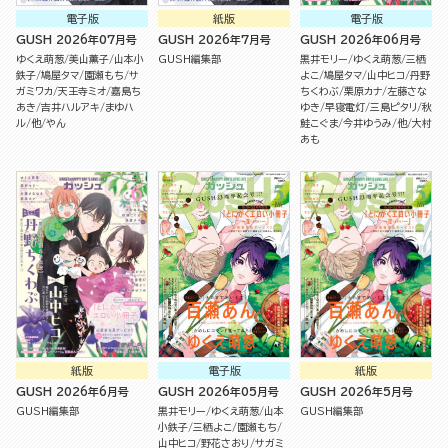
電子版
紙版
電子版
GUSH 2026年07月号
GUSH 2026年7月号
GUSH 2026年06月号
ゆくえ萌葱
美山薫子
山本小
GUSH編集部
黒井モリー
ゆくえ萌葱
三栖
鉄子
鳩屋タマ
園瀬もち
サ
よこ
鳩屋タマ
山中ヒコ
丹野
ガミワカ
天王寺ミオ
嘉島ち
ちくわぶ
栗原カナ
左藤さな
あき
吉井ハルアキ
まゆハ
ゆき
早寝電灯
三島ピタリ
秋
ル
他
やん
鮭こぐま
今井ゆうみ
他
大村
あも
紙版
電子版
紙版
GUSH 2026年6月号
GUSH 2026年05月号
GUSH 2026年5月号
GUSH編集部
黒井モリー
ゆくえ萌葱
山本
GUSH編集部
小鉄子
三栖よこ
園瀬もち
山中ヒコ
野花さおり
サガミ